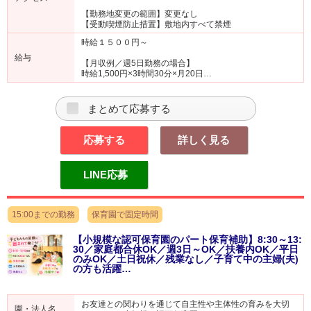
【勤務地変更の範囲】変更なし
【受動喫煙防止措置】敷地内すべて禁煙
時給１５００円～
給与
【月収例／週5日勤務の場合】
時給1,500円×3時間30分×月20日…
まとめて応募する
応募する
詳しく見る
LINE応募
15:00までの勤務
保育園で固定時間
【小規模な認可保育園のパート保育補助】8:30～13:
30／家庭都合休OK／週3日～OK／扶養内OK／平日
のみOK／土日祝休／残業なし／子育て中の主婦(夫)
の方も活躍…
お友達との関わりを通じて自主性や主体性の育みを大切
園・法人名