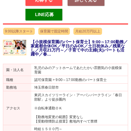
LINE応募
9:00以降スタート
保育園で固定時間
月給20万円以上
【小規模保育園のパート保育士】9:00～17:00勤務／
家庭都合休OK／平日のみOK／土日祝休み／残業な
し／月収21万円～／子育て中の主婦(夫)パートも活
躍中／春…
乳児のみのアットホームであたたかい雰囲気の小規模保
園・法人名
育園
職種
認可保育園 > 9:00～17:00勤務のパート保育士
勤務地
埼玉県春日部市
東武スカイツリーライン・アーバンパークライン「春日
部駅」より徒歩圏内
アクセス
※自転車通勤ＯＫ
【勤務地変更の範囲】変更なし
【受動喫煙防止措置】敷地内すべて禁煙
時給１５００円～