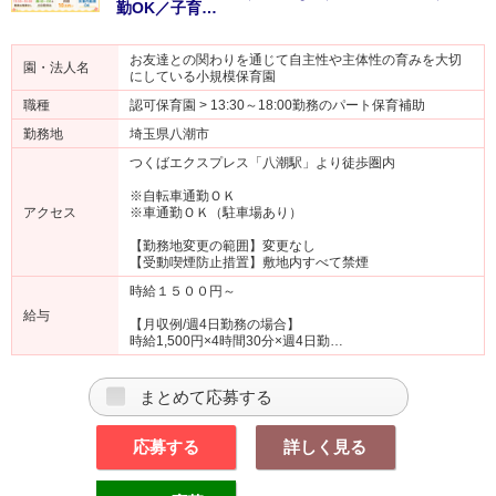
勤OK／子育…
お友達との関わりを通じて自主性や主体性の育みを大切
園・法人名
にしている小規模保育園
職種
認可保育園 > 13:30～18:00勤務のパート保育補助
勤務地
埼玉県八潮市
つくばエクスプレス「八潮駅」より徒歩圏内
※自転車通勤ＯＫ
アクセス
※車通勤ＯＫ（駐車場あり）
【勤務地変更の範囲】変更なし
【受動喫煙防止措置】敷地内すべて禁煙
時給１５００円～
給与
【月収例/週4日勤務の場合】
時給1,500円×4時間30分×週4日勤…
まとめて応募する
応募する
詳しく見る