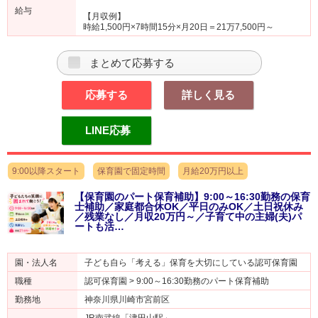
給与
【月収例】
時給1,500円×7時間15分×月20日＝21万7,500円～
まとめて応募する
応募する
詳しく見る
LINE応募
9:00以降スタート
保育園で固定時間
月給20万円以上
【保育園のパート保育補助】9:00～16:30勤務の保育
士補助／家庭都合休OK／平日のみOK／土日祝休み
／残業なし／月収20万円～／子育て中の主婦(夫)パ
ートも活…
園・法人名
子ども自ら「考える」保育を大切にしている認可保育園
職種
認可保育園 > 9:00～16:30勤務のパート保育補助
勤務地
神奈川県川崎市宮前区
JR南武線「津田山駅」