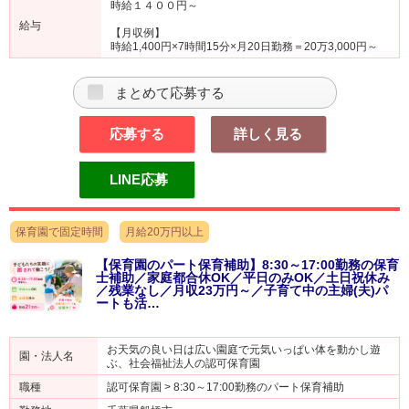
時給１４００円～
給与
【月収例】
時給1,400円×7時間15分×月20日勤務＝20万3,000円～
まとめて応募する
応募する
詳しく見る
LINE応募
保育園で固定時間
月給20万円以上
【保育園のパート保育補助】8:30～17:00勤務の保育
士補助／家庭都合休OK／平日のみOK／土日祝休み
／残業なし／月収23万円～／子育て中の主婦(夫)パ
ートも活…
お天気の良い日は広い園庭で元気いっぱい体を動かし遊
園・法人名
ぶ、社会福祉法人の認可保育園
職種
認可保育園 > 8:30～17:00勤務のパート保育補助