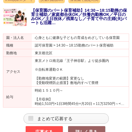
【保育園のパート保育補助】14:30～18:15勤務の保
育士補助／家庭都合休OK／扶養内勤務OK／平日の
みOK／土日祝休／残業なし／子育て中の主婦(夫)パ
ートも活躍…
園・法人名
心身ともに健康な子どもの育成をめざしている保育園
職種
認可保育園 > 14:30～18:15勤務のパート保育補助
勤務地
東京都北区
東京メトロ南北線「王子神谷駅」より徒歩圏内
※自転車通勤ＯＫ
アクセス
【勤務地変更の範囲】変更なし
【受動喫煙防止措置】敷地内すべて禁煙
時給１５１０円～
給与
【月収例】
時給1,510円×1日3時間45分×月20日＝11万3250円～<…
まとめて応募する
応募する
詳しく見る