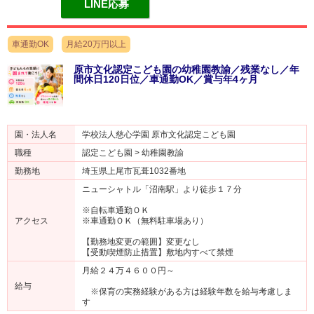
LINE応募
車通勤OK
月給20万円以上
原市文化認定こども園の幼稚園教諭／残業なし／年
間休日120日位／車通勤OK／賞与年4ヶ月
園・法人名
学校法人慈心学園 原市文化認定こども園
職種
認定こども園 > 幼稚園教諭
勤務地
埼玉県上尾市瓦葺1032番地
ニューシャトル「沼南駅」より徒歩１７分
※自転車通勤ＯＫ
アクセス
※車通勤ＯＫ（無料駐車場あり）
【勤務地変更の範囲】変更なし
【受動喫煙防止措置】敷地内すべて禁煙
月給２４万４６００円～
給与
※保育の実務経験がある方は経験年数を給与考慮しま
す