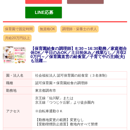
LINE応募
保育園で固定時間
無資格OK
調理師・栄養士の求人
月給20万円以上
【保育園給食の調理師】8:30～16:30勤務／家庭都合
休OK／平日のみOK／土日祝休み／残業なし／月収2
0万円～／保育園直営の給食室／子育て中の主婦(夫)
も活躍…
園・法人名
社会福祉法人 認可保育園の給食室（３名体制）
職種
認可保育園 > 保育園給食の調理師
勤務地
東京都調布市
京王線「仙川駅」または
京王線「つつじケ丘駅」より徒歩圏内
アクセス
※自転車通勤ＯＫ
【勤務地変更の範囲】変更なし
【受動喫煙防止措置】敷地内すべて禁煙