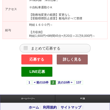
※自転車通勤ＯＫ
アクセス
【勤務地変更の範囲】変更なし
【受動喫煙防止措置】敷地内すべて禁煙
時給１６００円～
給与
【月収例】
時給1,600円×6時間45分×月20日＝21万6,000円～
まとめて応募する
応募する
詳しく見る
LINE応募
1
< 前の10件
2
次の10件 >
137
ホームページへ
PC版
ホーム
利用規約
サイトマップ