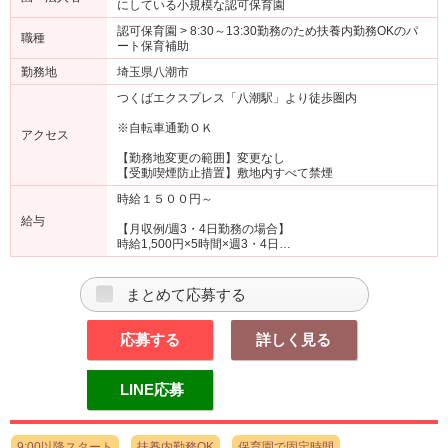
にしている小規模な認可保育園
認可保育園 > 8:30～13:30勤務のため扶養内勤務OKのパ
職種
ート保育補助
勤務地
埼玉県八潮市
つくばエクスプレス「八潮駅」より徒歩圏内
※自転車通勤ＯＫ
アクセス
【勤務地変更の範囲】変更なし
【受動喫煙防止措置】敷地内すべて禁煙
時給１５００円～
給与
【月収例/週3・4日勤務の場合】
時給1,500円×5時間×週3・4日…
まとめて応募する
応募する
詳しく見る
LINE応募
9:00以降スタート
扶養内勤務OK
保育園で固定時間