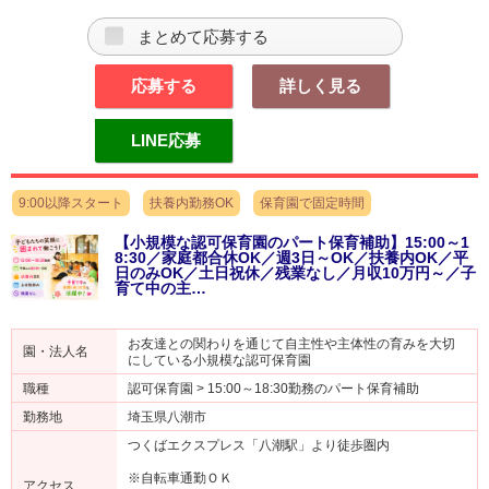
まとめて応募する
応募する
詳しく見る
LINE応募
9:00以降スタート
扶養内勤務OK
保育園で固定時間
【小規模な認可保育園のパート保育補助】15:00～1
8:30／家庭都合休OK／週3日～OK／扶養内OK／平
日のみOK／土日祝休／残業なし／月収10万円～／子
育て中の主…
お友達との関わりを通じて自主性や主体性の育みを大切
園・法人名
にしている小規模な認可保育園
職種
認可保育園 > 15:00～18:30勤務のパート保育補助
勤務地
埼玉県八潮市
つくばエクスプレス「八潮駅」より徒歩圏内
※自転車通勤ＯＫ
アクセス