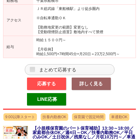
勤務地
千葉県船橋市
ＪＲ総武線「東船橋駅」より徒歩圏内
※自転車通勤ＯＫ
アクセス
【勤務地変更の範囲】変更なし
【受動喫煙防止措置】敷地内すべて禁煙
時給１５００円～
給与
【月収例】
時給1,500円×7時間45分×月20日＝23万2,500円～
まとめて応募する
応募する
詳しく見る
LINE応募
9:00以降スタート
扶養内勤務OK
保育園で固定時間
車通勤OK
【小規模保育園のパート保育補助】13:30～18:00／
家庭都合休OK／週4日～OK／扶養内勤務OK／平日
のみOK／土日祝休／残業なし／月収10万円～／車通