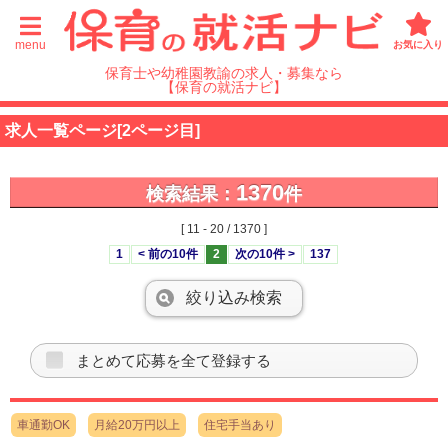
menu
お気に入り
保育士や幼稚園教諭の求人・募集なら
【保育の就活ナビ】
求人一覧ページ[2ページ目]
1370
検索結果：
件
[ 11 - 20 / 1370 ]
1
< 前の10件
2
次の10件 >
137
絞り込み検索
まとめて応募を全て登録する
車通勤OK
月給20万円以上
住宅手当あり