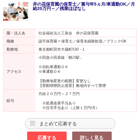
井の花保育園の保育士／賞与年5ヵ月/車通勤OK／月
給20万円～／残業ほぼなし
園・法人名
社会福祉法人三泉会 井の花保育園
職種
認可保育園 > 保育士／保育未経験歓迎／ブランクOK
勤務地
東京都町田市大蔵町530－1
小田急小田原線「鶴川駅」
※自転車通勤ＯＫ
アクセス
※車通勤ＯＫ
【勤務地変更の範囲】変更なし
【受動喫煙防止措置】敷地内すべて禁煙
月給２０万円～２７万円
給与
※処遇改善手当あり
※住宅手当あり（上限１万円/月）
まとめて応募する
応募する
詳しく見る