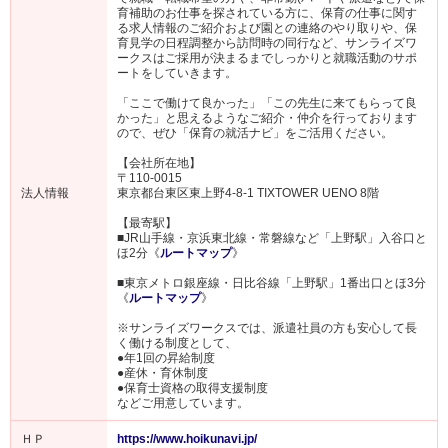
育補助のお仕事を探されている方に、保育の仕事に関す
る求人情報のご紹介および園との連絡のやり取りや、保
育見学の日程調整から訪問時の同行など、サンライズワ
ークスはご採用が決まるまでしっかりと就職活動のサポ
ートをしていきます。
「ここで働けて良かった」「この先生に来てもらって良
かった」と思えるようなご紹介・仲介を行っております
ので、ぜひ「保育の就活ナビ」をご活用ください。
【会社所在地】
〒110-0015
法人情報
東京都台東区東上野4-8-1 TIXTOWER UENO 8階
【最寄駅】
■JR山手線・京浜東北線・常磐線など「上野駅」入谷口と
ほ2分《
ルートマップ
》
■東京メトロ銀座線・日比谷線「上野駅」1番出口とほ3分
《
ルートマップ
》
※サンライズワークスでは、派遣社員の方も安心して長
く働ける制度として、
●年1回の昇給制度
●産休・育休制度
●保育士資格の取得支援制度
などご用意しています。
ＨＰ
https://www.hoikunavi.jp/