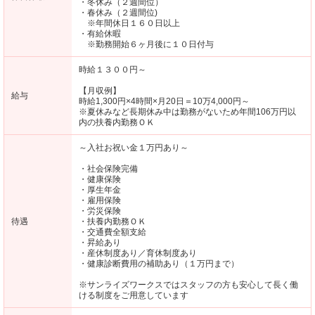
・冬休み（２週間位）
・春休み（２週間位)
※年間休日１６０日以上
・有給休暇
※勤務開始６ヶ月後に１０日付与
時給１３００円～
【月収例】
給与
時給1,300円×4時間×月20日＝10万4,000円～
※夏休みなど長期休み中は勤務がないため年間106万円以
内の扶養内勤務ＯＫ
～入社お祝い金１万円あり～
・社会保険完備
・健康保険
・厚生年金
・雇用保険
・労災保険
待遇
・扶養内勤務ＯＫ
・交通費全額支給
・昇給あり
・産休制度あり／育休制度あり
・健康診断費用の補助あり（１万円まで）
※サンライズワークスではスタッフの方も安心して長く働
ける制度をご用意しています