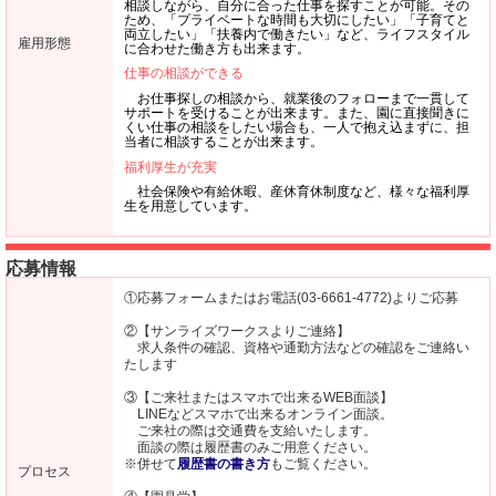
相談しながら、自分に合った仕事を探すことが可能。その
ため、「プライベートな時間も大切にしたい」「子育てと
両立したい」「扶養内で働きたい」など、ライフスタイル
雇用形態
に合わせた働き方も出来ます。
仕事の相談ができる
お仕事探しの相談から、就業後のフォローまで一貫して
サポートを受けることが出来ます。また、園に直接聞きに
くい仕事の相談をしたい場合も、一人で抱え込まずに、担
当者に相談することが出来ます。
福利厚生が充実
社会保険や有給休暇、産休育休制度など、様々な福利厚
生を用意しています。
応募情報
①応募フォームまたはお電話(03-6661-4772)よりご応募
②【サンライズワークスよりご連絡】
求人条件の確認、資格や通勤方法などの確認をご連絡い
たします
③【ご来社またはスマホで出来るWEB面談】
LINEなどスマホで出来るオンライン面談。
ご来社の際は交通費を支給いたします。
面談の際は履歴書のみご用意ください。
※併せて
履歴書の書き方
もご覧ください。
プロセス