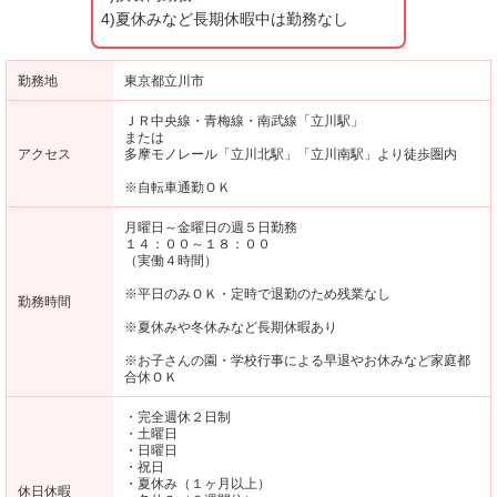
4)夏休みなど長期休暇中は勤務なし
勤務地
東京都立川市
ＪＲ中央線・青梅線・南武線「立川駅」
または
アクセス
多摩モノレール「立川北駅」「立川南駅」より徒歩圏内
※自転車通勤ＯＫ
月曜日～金曜日の週５日勤務
１４：００～１８：００
（実働４時間）
※平日のみＯＫ・定時で退勤のため残業なし
勤務時間
※夏休みや冬休みなど長期休暇あり
※お子さんの園・学校行事による早退やお休みなど家庭都
合休ＯＫ
・完全週休２日制
・土曜日
・日曜日
・祝日
・夏休み（１ヶ月以上）
休日休暇