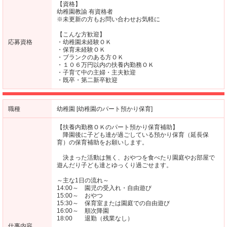
【資格】
幼稚園教諭 有資格者
※未更新の方もお問い合わせお気軽に
【こんな方歓迎】
応募資格
・幼稚園未経験ＯＫ
・保育未経験ＯＫ
・ブランクのある方ＯＫ
・１０６万円以内の扶養内勤務ＯＫ
・子育て中の主婦・主夫歓迎
・既卒・第二新卒歓迎
職種
幼稚園 [幼稚園のパート預かり保育]
【扶養内勤務ＯＫのパート預かり保育補助】
降園後に子ども達が過ごしている預かり保育（延長保
育）の保育補助をお願いします。
決まった活動は無く、おやつを食べたり園庭やお部屋で
遊んだり子ども達とゆっくり過ごせます。
～主な1日の流れ～
14:00～ 園児の受入れ・自由遊び
15:00～ おやつ
15:30～ 保育室または園庭での自由遊び
16:00～ 順次降園
18:00 退勤（残業なし）
仕事内容