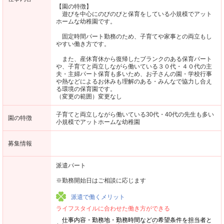
【園の特徴】
遊びを中心にのびのびと保育をしている小規模でアット
ホームな幼稚園です。
固定時間パート勤務のため、子育てや家事との両立もし
やすい働き方です。
また、産休育休から復帰したブランクのある保育パート
や、子育てと両立しながら働いている３０代・４０代の主
夫・主婦パート保育も多いため、お子さんの園・学校行事
や熱などによるお休みも理解のある・みんなで協力し合え
る環境の保育園です。
（変更の範囲）変更なし
子育てと両立しながら働いている30代・40代の先生も多い
園の特徴
小規模でアットホームな幼稚園
募集情報
派遣パート
※勤務開始日はご相談に応じます
派遣で働くメリット
ライフスタイルに合わせた働き方ができる
仕事内容・勤務地・勤務時間などの希望条件を担当者と