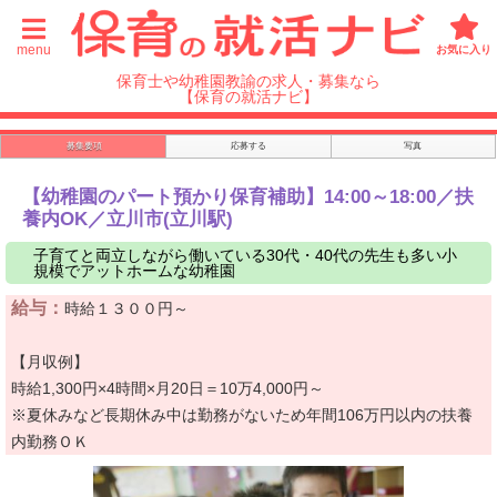
menu
お気に入り
保育士や幼稚園教諭の求人・募集なら
【保育の就活ナビ】
募集要項
応募する
写真
【幼稚園のパート預かり保育補助】14:00～18:00／扶
養内OK／立川市(立川駅)
子育てと両立しながら働いている30代・40代の先生も多い小
規模でアットホームな幼稚園
給与：
時給１３００円～
【月収例】
時給1,300円×4時間×月20日＝10万4,000円～
※夏休みなど長期休み中は勤務がないため年間106万円以内の扶養
内勤務ＯＫ