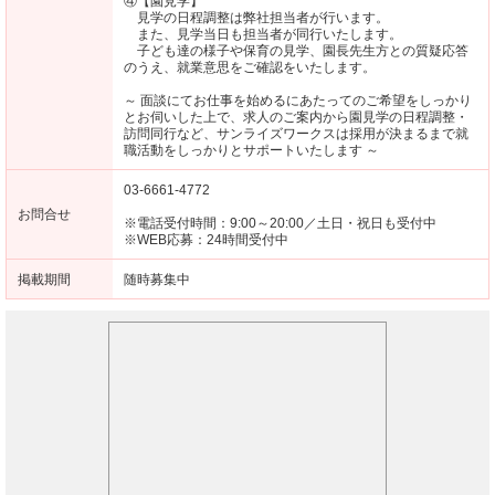
④【園見学】
見学の日程調整は弊社担当者が行います。
また、見学当日も担当者が同行いたします。
子ども達の様子や保育の見学、園長先生方との質疑応答
のうえ、就業意思をご確認をいたします。
～ 面談にてお仕事を始めるにあたってのご希望をしっかり
とお伺いした上で、求人のご案内から園見学の日程調整・
訪問同行など、サンライズワークスは採用が決まるまで就
職活動をしっかりとサポートいたします ～
03-6661-4772
お問合せ
※電話受付時間：9:00～20:00／土日・祝日も受付中
※WEB応募：24時間受付中
掲載期間
随時募集中