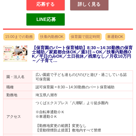
応募する
詳しく見る
LINE応募
15:00までの勤務
扶養内勤務OK
保育園で固定時間
車通勤OK
【保育園のパート保育補助】8:30～14:30勤務の保育
士補助／家庭都合休OK／週3日～OK／扶養内勤務O
K／平日のみOK／土日祝休／残業なし／月収10万円
～／子育て…
広い園庭で子ども達ものびのびと遊び・過ごしている認
園・法人名
可保育園
職種
認可保育園 > 8:30～14:30勤務のパート保育補助
勤務地
埼玉県八潮市
つくばエクスプレス「八潮駅」より徒歩圏内
※自転車通勤ＯＫ
アクセス
※車通勤ＯＫ
【勤務地変更の範囲】変更なし
【受動喫煙防止措置】敷地内すべて禁煙