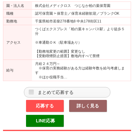
園・法人名
株式会社メディクロス つじなか柏の葉保育園
職種
認可保育園 > 保育士／保育未経験歓迎／ブランクOK
勤務地
千葉県柏市若柴278番地8 中央178街区11
つくばエクスプレス「柏の葉キャンパス駅」より徒歩５
分
アクセス
※車通勤ＯＫ（駐車場あり）
【勤務地変更の範囲】変更なし
【受動喫煙防止措置】敷地内すべて禁煙
月給２４万円～
※保育の実務経験がある方は経験年数を給与考慮しま
給与
す
※ほか役職手当…
まとめて応募する
応募する
詳しく見る
LINE応募