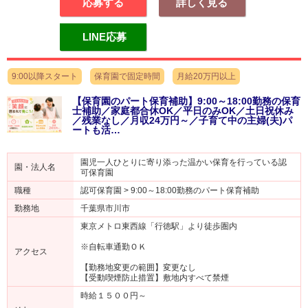
応募する
詳しく見る
LINE応募
9:00以降スタート
保育園で固定時間
月給20万円以上
【保育園のパート保育補助】9:00～18:00勤務の保育
士補助／家庭都合休OK／平日のみOK／土日祝休み
／残業なし／月収24万円～／子育て中の主婦(夫)パ
ートも活…
園児一人ひとりに寄り添った温かい保育を行っている認
園・法人名
可保育園
職種
認可保育園 > 9:00～18:00勤務のパート保育補助
勤務地
千葉県市川市
東京メトロ東西線「行徳駅」より徒歩圏内
※自転車通勤ＯＫ
アクセス
【勤務地変更の範囲】変更なし
【受動喫煙防止措置】敷地内すべて禁煙
時給１５００円～