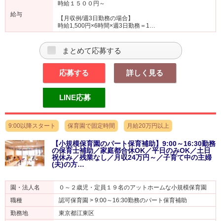
時給１５００円～
給与
【月収例/週3日勤務の場合】
時給1,500円×6時間×週3日勤務＝1…
まとめて応募する
応募する
詳しく見る
LINE応募
9:00以降スタート
保育園で固定時間
月給20万円以上
【小規模保育園のパート保育補助】9:00～16:30勤務
の保育士補助／家庭都合休OK／平日のみOK／土日
祝休み／残業なし／月収24万円～／子育て中の主婦
(夫)の方…
園・法人名
０～２歳児・定員１９名のアットホームな小規模保育園
職種
認可保育園 > 9:00～16:30勤務のパート保育補助
勤務地
東京都江東区