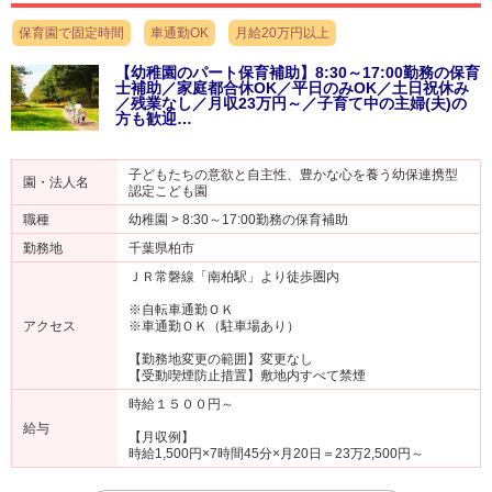
保育園で固定時間
車通勤OK
月給20万円以上
【幼稚園のパート保育補助】8:30～17:00勤務の保育
士補助／家庭都合休OK／平日のみOK／土日祝休み
／残業なし／月収23万円～／子育て中の主婦(夫)の
方も歓迎…
子どもたちの意欲と自主性、豊かな心を養う幼保連携型
園・法人名
認定こども園
職種
幼稚園 > 8:30～17:00勤務の保育補助
勤務地
千葉県柏市
ＪＲ常磐線「南柏駅」より徒歩圏内
※自転車通勤ＯＫ
アクセス
※車通勤ＯＫ（駐車場あり）
【勤務地変更の範囲】変更なし
【受動喫煙防止措置】敷地内すべて禁煙
時給１５００円～
給与
【月収例】
時給1,500円×7時間45分×月20日＝23万2,500円～