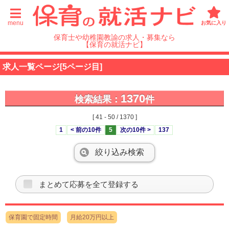
menu
お気に入り
保育士や幼稚園教諭の求人・募集なら
【保育の就活ナビ】
求人一覧ページ[5ページ目]
1370
検索結果：
件
[ 41 - 50 / 1370 ]
1
< 前の10件
5
次の10件 >
137
絞り込み検索
まとめて応募を全て登録する
保育園で固定時間
月給20万円以上