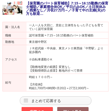
【保育園のパート保育補助】7:15～16:15勤務の保育
士補助／家庭都合休OK／平日のみOK／土日祝休み
／残業なし／月収27万円～／子育て中の主婦(夫)の
方も歓迎…
一人一人を大切に、意欲と主体性をもった子どもを育て
園・法人名
ていく認可保育園
職種
認可保育園 > 7:15～16:15勤務のパート保育補助
勤務地
東京都中野区
ＪＲ総武線・中央線、東京メトロ東西線「中野駅」より
徒歩圏内
アクセス
※自転車通勤ＯＫ
【勤務地変更の範囲】変更なし
【受動喫煙防止措置】敷地内すべて禁煙
時給１７００円～
給与
【月収例】
時給1,700円×8時間×月20日＝27万2,000円～
まとめて応募する