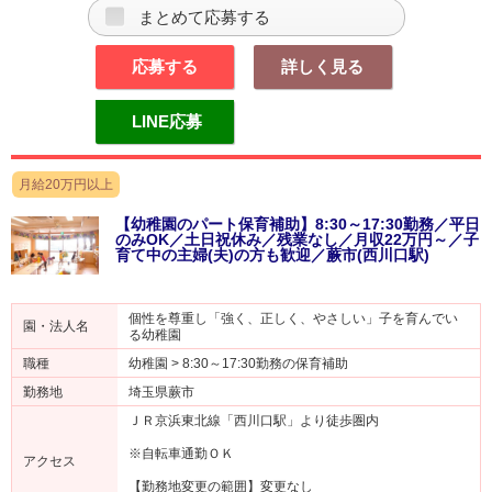
まとめて応募する
応募する
詳しく見る
LINE応募
月給20万円以上
【幼稚園のパート保育補助】8:30～17:30勤務／平日
のみOK／土日祝休み／残業なし／月収22万円～／子
育て中の主婦(夫)の方も歓迎／蕨市(西川口駅)
個性を尊重し「強く、正しく、やさしい」子を育んでい
園・法人名
る幼稚園
職種
幼稚園 > 8:30～17:30勤務の保育補助
勤務地
埼玉県蕨市
ＪＲ京浜東北線「西川口駅」より徒歩圏内
※自転車通勤ＯＫ
アクセス
【勤務地変更の範囲】変更なし