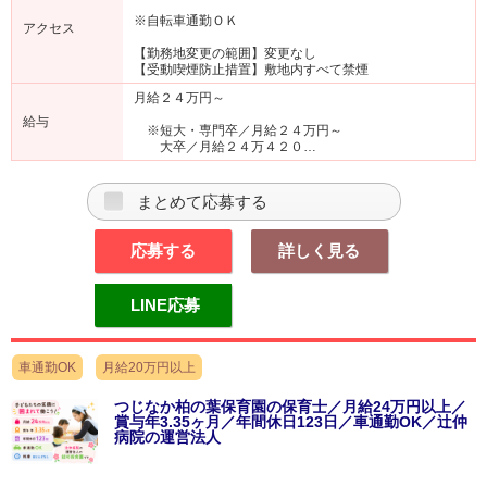
※自転車通勤ＯＫ
アクセス
【勤務地変更の範囲】変更なし
【受動喫煙防止措置】敷地内すべて禁煙
月給２４万円～
給与
※短大・専門卒／月給２４万円～
大卒／月給２４万４２０…
まとめて応募する
応募する
詳しく見る
LINE応募
車通勤OK
月給20万円以上
つじなか柏の葉保育園の保育士／月給24万円以上／
賞与年3.35ヶ月／年間休日123日／車通勤OK／辻仲
病院の運営法人