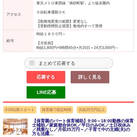
東京メトロ東西線「南砂町駅」より徒歩圏内
※自転車通勤ＯＫ
アクセス
【勤務地変更の範囲】変更なし
【受動喫煙防止措置】敷地内すべて禁煙
時給１８００円～
給与
【月収例】
時給1,800円×6時間45分×月20日＝24万3,000円～
まとめて応募する
応募する
詳しく見る
LINE応募
9:00以降スタート
保育園で固定時間
月給20万円以上
【保育園のパート保育補助】9:00～18:00勤務の保育
士補助／家庭都合休OK／平日のみOK／土日祝休み
／残業なし／月収25万円～／子育て中の主婦(夫)の
方も活躍…