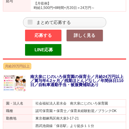
給与
【月収例】
時給1,500円×8時間×月20日＝24万円～
まとめて応募する
応募する
詳しく見る
LINE応募
月給20万円以上
南大泉にじのいろ保育園の保育士／月給24万円以上
／賞与年4.2ヶ月／残業ほとんどなし／年間休日110
日／自転車通勤手当・被服費補助あり
園・法人名
社会福祉法人若水会 南大泉にじのいろ保育園
職種
認可保育園 > 保育士／保育未経験歓迎／ブランクOK
勤務地
東京都練馬区南大泉3-17-21
西武池袋線「保谷駅」より徒歩１１分