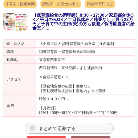
保育園で固定時間
調理師・栄養士の求人
月給20万円以上
【保育園給食の調理師】8:30～17:30／家庭都合休O
K／平日のみOK／土日祝休み／残業なし／月収22万
円／子育て中の主婦(夫)の方も歓迎／保育園直営の給
食室／…
園・法人名
社会福祉法人 認可保育園の給食室（４名体制）
職種
認可保育園 > 保育園給食の調理師
勤務地
東京都西東京市
西武新宿線「東伏見駅」より徒歩圏内
※自転車通勤ＯＫ
アクセス
【勤務地変更の範囲】変更なし
【受動喫煙防止措置】敷地内すべて禁煙
時給１４００円～
給与
【月収例】
時給1,400円×8時間×月20日勤務＝22万4,000円～
まとめて応募する