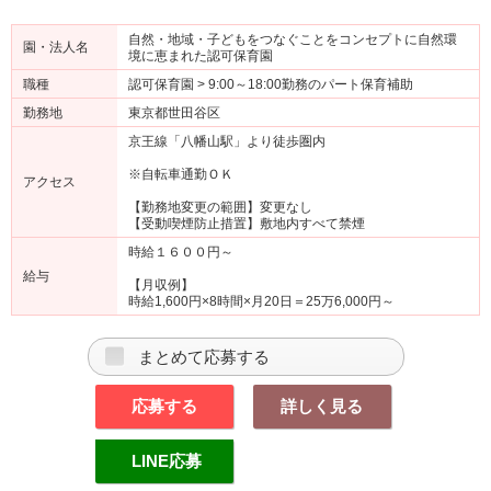
自然・地域・子どもをつなぐことをコンセプトに自然環
園・法人名
境に恵まれた認可保育園
職種
認可保育園 > 9:00～18:00勤務のパート保育補助
勤務地
東京都世田谷区
京王線「八幡山駅」より徒歩圏内
※自転車通勤ＯＫ
アクセス
【勤務地変更の範囲】変更なし
【受動喫煙防止措置】敷地内すべて禁煙
時給１６００円～
給与
【月収例】
時給1,600円×8時間×月20日＝25万6,000円～
まとめて応募する
応募する
詳しく見る
LINE応募