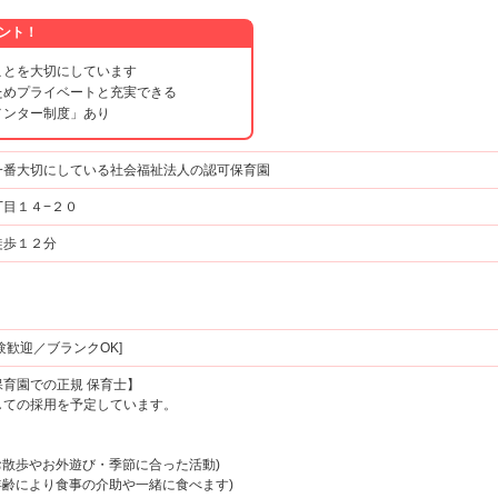
ント！
ことを大切にしています
ためプライベートと充実できる
メンター制度」あり
一番大切にしている社会福祉法人の認可保育園
目１４−２０
徒歩１２分
歓迎／ブランクOK]
育園での正規 保育士】
ての採用を予定しています。
(お散歩やお外遊び・季節に合った活動)
(年齢により食事の介助や一緒に食べます)