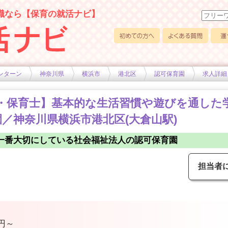
職なら【保育の就活ナビ】
初めての方へ
よくある質問
運営
ンターン
神奈川県
横浜市
港北区
認可保育園
求人詳細
社員・保育士】基本的な生活習慣や遊びを通し
／神奈川県横浜市港北区(大倉山駅)
一番大切にしている社会福祉法人の認可保育園
担当者
円～