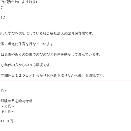
代で休憩(年齢により前後)
け
し)
通した学びを大切にしている社会福祉法人の認可保育園です。
一番に考えた保育を行なっています。
日は庭園や近くの公園でのびのびと身体を動かして遊んでいます。
々な年代の方から学べる環境です。
、年間休日１２０日としっかりお休みも取りながら働ける環境です。
万円～
経験年数を給与考慮
７万円～
９万円～
,０００円）