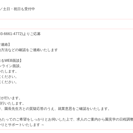
00／土日・祝日も受付中
6661-4772)よりご応募
ご連絡】
方法などの確認をご連絡いたします
るWEB面談】
ンライン面談。
たします。
ください。
覧ください。
が行います。
行いたします。
、園長先生方との質疑応答のうえ、就業意思をご確認をいたします。
にあたってのご希望をしっかりとお伺いした上で、求人のご案内から園見学の日程調
りとサポートいたします ～