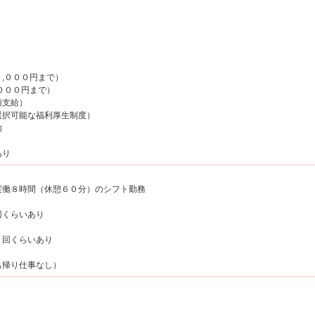
,０００円まで）
０００円まで）
額支給）
選択可能な福利厚生制度）
助
あり
実働８時間（休憩６０分）のシフト勤務
回くらいあり
１回くらいあり
ち帰り仕事なし）