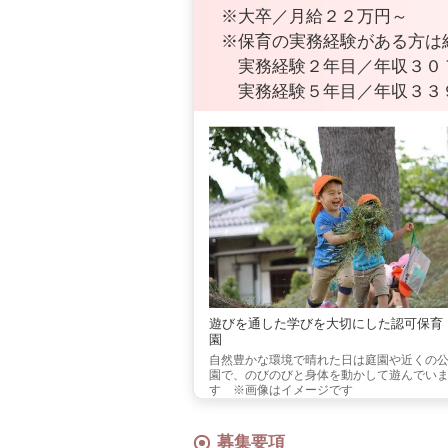
※大卒／月給２２万円～
※保育の実務経験がある方は
実務経験２年目／年収３０
実務経験５年目／年収３３
遊びを通した学びを大切にした認可保育
園
自然豊かな環境で晴れた日は庭園や近くの
園で、のびのびと身体を動かして遊んでい
す ※画像はイメージです
募集要項