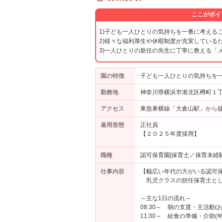
ここがポイ
1)子ども一人ひとりの気持ちを一番に考える
2)様々な福利厚生や休暇制度が充実している
3)一人ひとりの新任の先生に丁寧に教える「
園の特徴
子ども一人ひとりの気持ちを
勤務地
神奈川県横浜市港北区樽町１丁
アクセス
東急東横線「大倉山駅」から
雇用形態
正社員
【２０２５年度採用】
職種
認可保育園[保育士／保育未経験
仕事内容
【幅広い年代の方がいる認可保
乳児クラスの担任保育士とし
～主な1日の流れ～
08:30～ 朝の支度・主活動
11:30～ 給食の準備・介助