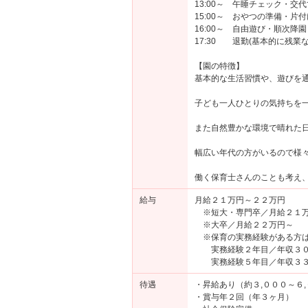
13:00～ 午睡チェック・交
15:00～ おやつの準備・片付
16:00～ 自由遊び・順次降園
17:30 退勤(基本的に残業な
【園の特徴】
基本的な生活習慣や、遊びを
子ども一人ひとりの気持ちを
また自然豊かな環境で晴れた
幅広い年代の方がいるので様
働く保育士さんのことも考え
給与
月給２１万円～２２万円
※短大・専門卒／月給２１
※大卒／月給２２万円～
※保育の実務経験がある方は
実務経験２年目／年収３０
実務経験５年目／年収３３
待遇
・昇給あり（約３,０００～６
・賞与年２回（年３ヶ月）