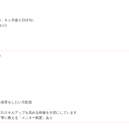
与・６ヶ月後５日付与）
あり)
り
)
る保育をしたい方歓迎
育のスキルアップを高める研修を大切にしています
丁寧に教える「メンター制度」あり