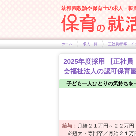
幼稚園教諭や保育士の求人・転
幼稚園や保育士求人の情報サイト
ホーム
求人一覧
正社員/新卒・イ
2025年度採用 【正
会福祉法人の認可保育園
子ども一人ひとりの気持ちを
給与：
月給２１万円～２２万円
※短大・専門卒／月給２１万