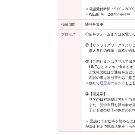
※電話受付時間：9:00～20:
※WEB応募：24時間受付中
掲載期間
随時募集中
プロセス
①応募フォームまたはお電話(03-
②【サンライズワークスより
求人条件の確認、資格や通勤
③【ご来社またはスマホで出来
LINEなどスマホで出来るオ
ご来社の際は交通費を支給い
面談の際は履歴書のみご用意
※併せて
履歴書の書き方
もご
④【園見学】
見学の日程調整は弊社担当者
また、見学当日も担当者が同
子ども達の様子や保育の見学
～ 面談にてお仕事を始める
が決まるまで就職活動をしっか