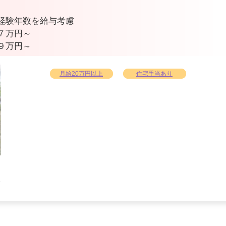
経験年数を給与考慮
７万円～
９万円～
月給20万円以上
住宅手当あり
公
ま