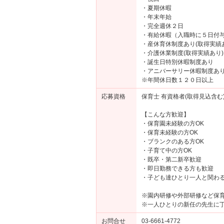
・夏期休暇
・年末年始
・完全週休２日
・有給休暇（入職時に５日付
・産休育休制度あり(取得実績
・介護休業制度(取得実績あり)
・誕生日特別休暇制度あり
・アニバーサリー休暇制度あ
※年間休日数１２０日以上
応募資格
保育士 有資格者(取得見込含む
【こんな方歓迎】
・保育園未経験の方OK
・保育未経験の方OK
・ブランクのある方OK
・子育て中の方OK
・既卒・第二新卒歓迎
・即日勤務できる方も歓迎
・子ども達ひとり一人と関わ
※園内研修や外部研修など保
※一人ひとりの新任の先生に
お問合せ
03-6661-4772