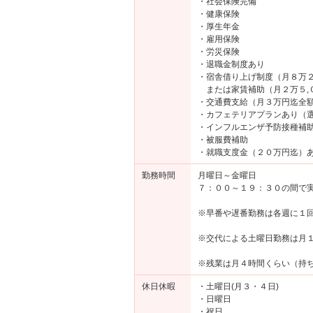
・社会保険完備
・健康保険
・厚生年金
・雇用保険
・労災保険
・退職金制度あり
・宿舎借り上げ制度（月８万２
または家賃補助（月２万５,
・交通費支給（月３万円迄全
・カフェテリアプランあり（
・インフルエンザ予防接種補
・被服費補助
・就職支度金（２０万円迄）
勤務時間
月曜日～金曜日
７：００～１９：３０の間で
※早番や遅番勤務は各週に１
※交代による土曜日勤務は月
※残業は月４時間くらい（持
休日休暇
・土曜日(月３・４日)
・日曜日
・祝日