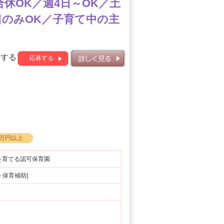
合休OK／週4日～OK／土
日のみOK／子育て中の主
募する
応募する
詳しく見る
0万円以上
を育てる認可保育園
ート保育補助]