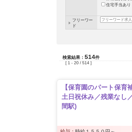
住宅手当あり
フリーワー
ド
514
検索結果：
件
[ 1 - 20 / 514 ]
【保育園のパート保育補助
土日祝休み／残業なし／
間駅)
給与：
時給１５５０円～