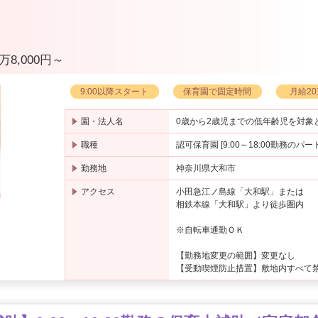
万8,000円～
9:00以降スタート
保育園で固定時間
月給2
園・法人名
0歳から2歳児までの低年齢児を対象
職種
認可保育園 [9:00～18:00勤務のパ
勤務地
神奈川県大和市
アクセス
小田急江ノ島線「大和駅」または
相鉄本線「大和駅」より徒歩圏内
※自転車通勤ＯＫ
【勤務地変更の範囲】変更なし
【受動喫煙防止措置】敷地内すべて