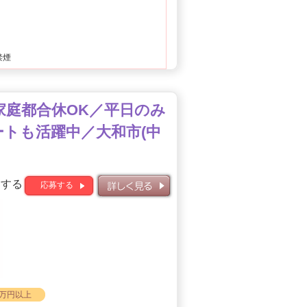
禁煙
／家庭都合休OK／平日のみ
ートも活躍中／大和市(中
募する
応募する
詳しく見る
0万円以上