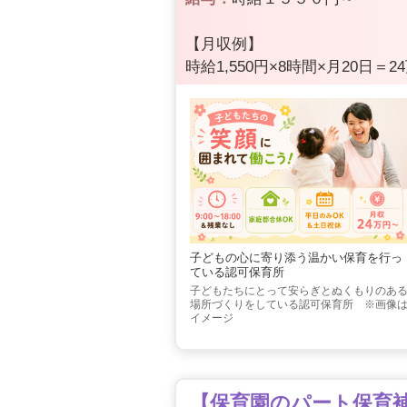
【月収例】
時給1,550円×8時間×月20日＝24
子どもの心に寄り添う温かい保育を行っ
ている認可保育所
子どもたちにとって安らぎとぬくもりのあ
場所づくりをしている認可保育所 ※画像
イメージ
【保育園のパート保育補助