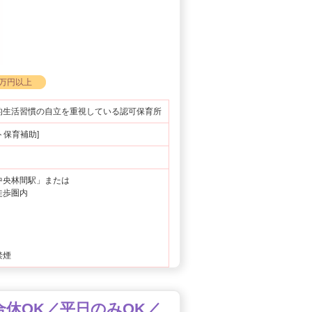
0万円以上
的生活習慣の自立を重視している認可保育所
ート保育補助]
中央林間駅」または
徒歩圏内
禁煙
合休OK／平日のみOK／