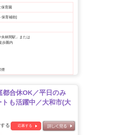
な保育園
ート保育補助]
中央林間駅」または
徒歩圏内
禁煙
家庭都合休OK／平日のみ
ートも活躍中／大和市(大
募する
応募する
詳しく見る