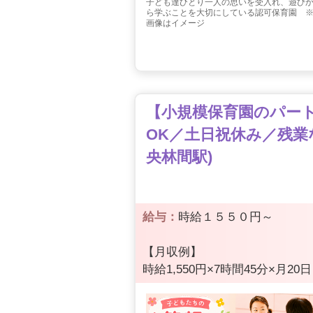
子ども達ひとり一人の思いを受入れ、遊び
ら学ぶことを大切にしている認可保育園 
画像はイメージ
【小規模保育園のパート保
OK／土日祝休み／残業
央林間駅)
給与：
時給１５５０円～
【月収例】
時給1,550円×7時間45分×月20