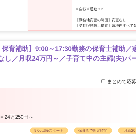
か
※
※自転車通勤ＯＫ
【勤務地変更の範囲】変更なし
【受動喫煙防止措置】敷地内すべて
育補助】9:00～17:30勤務の保育士補助
なし／月収24万円～／子育て中の主婦(夫)パ
まとめて応
日＝24万250円～
9:00以降スタート
保育園で固定時間
月給2