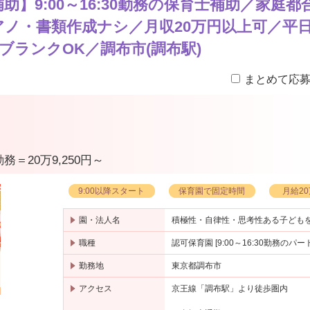
】9:00～16:30勤務の保育士補助／家庭都
ノ・書類作成ナシ／月収20万円以上可／平
ブランクOK／調布市(調布駅)
まとめて応
勤務＝20万9,250円～
9:00以降スタート
保育園で固定時間
月給2
園・法人名
積極性・自律性・思考性ある子ども
職種
認可保育園 [9:00～16:30勤務のパ
勤務地
東京都調布市
アクセス
京王線「調布駅」より徒歩圏内