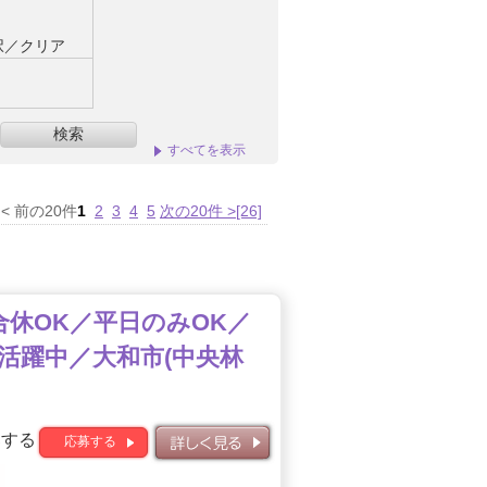
択／クリア
検索
すべてを表示
< 前の20件
1
2
3
4
5
次の20件 >
[26]
合休OK／平日のみOK／
活躍中／大和市(中央林
募する
応募する
詳しく見る