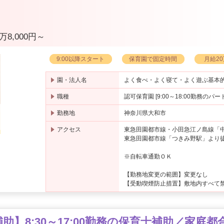
万8,000円～
9:00以降スタート
保育園で固定時間
月給2
園・法人名
よく食べ・よく寝て・よく遊ぶ基本
職種
認可保育園 [9:00～18:00勤務のパ
勤務地
神奈川県大和市
アクセス
東急田園都市線・小田急江ノ島線「
東急田園都市線「つきみ野駅」より
※自転車通勤ＯＫ
る
は
【勤務地変更の範囲】変更なし
【受動喫煙防止措置】敷地内すべて
】8:30～17:00勤務の保育士補助／家庭都