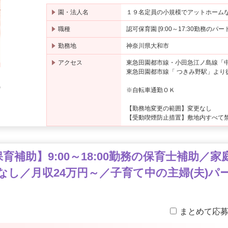
園・法人名
１９名定員の小規模でアットホーム
職種
認可保育園 [9:00～17:30勤務のパ
勤務地
神奈川県大和市
アクセス
東急田園都市線・小田急江ノ島線「
東急田園都市線「 つきみ野駅」より
気
※自転車通勤ＯＫ
【勤務地変更の範囲】変更なし
【受動喫煙防止措置】敷地内すべて
補助】9:00～18:00勤務の保育士補助／
なし／月収24万円～／子育て中の主婦(夫)パ
まとめて応