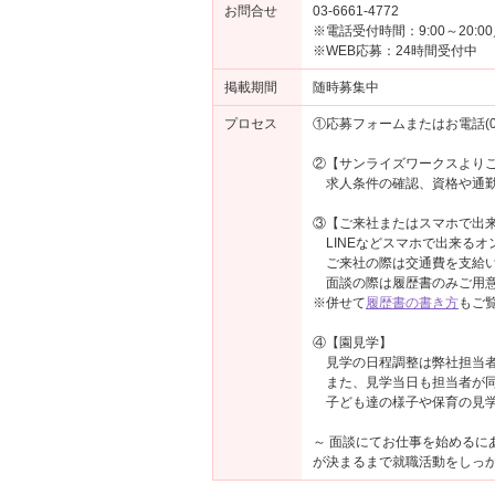
お問合せ
03-6661-4772
※電話受付時間：9:00～20:
※WEB応募：24時間受付中
掲載期間
随時募集中
プロセス
①応募フォームまたはお電話(03-
②【サンライズワークスより
求人条件の確認、資格や通勤
③【ご来社またはスマホで出来
LINEなどスマホで出来るオ
ご来社の際は交通費を支給い
面談の際は履歴書のみご用意
※併せて
履歴書の書き方
もご
④【園見学】
見学の日程調整は弊社担当者
また、見学当日も担当者が同
子ども達の様子や保育の見学
～ 面談にてお仕事を始める
が決まるまで就職活動をしっか