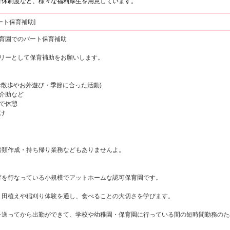
育休制度など、様々な福利厚生を用意しています。
ート保育補助]
保育園でのパート保育補助
リーとして保育補助をお願いします。
(お散歩やお外遊び・季節に合った活動)
の介助など
代で休憩
け
類作成・持ち帰り業務などもありませんよ。
を行なっている小規模でアットホームな認可保育園です。
田植えや稲刈り体験を通し、食べることの大切さを学びます。
送ってから出勤ができて、学校や幼稚園・保育園に行っている間の短時間勤務のた