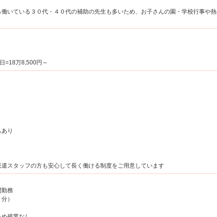
働いている３０代・４０代の補助の先生も多いため、お子さんの園・学校行事や熱
。
日=18万8,500円～
もあり
派遣スタッフの方も安心して長く働ける制度をご用意しています
間勤務
５分）
ため残業なし