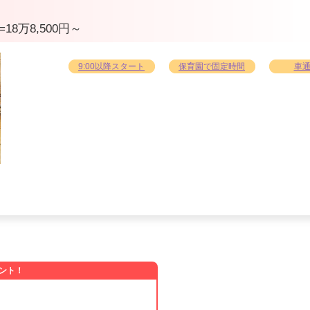
=18万8,500円～
9:00以降スタート
保育園で固定時間
車通
る
。
ント！