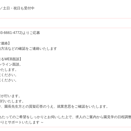
00／土日・祝日も受付中
6661-4772)よりご応募
ご連絡】
方法などの確認をご連絡いたします
るWEB面談】
ンライン面談。
たします。
ください。
覧ください。
が行います。
行いたします。
、園長先生方との質疑応答のうえ、就業意思をご確認をいたします。
にあたってのご希望をしっかりとお伺いした上で、求人のご案内から園見学の日程調
りとサポートいたします ～