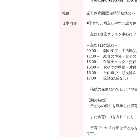
社会保険や有給休暇、産休
職種
認可保育園[固定時間勤務のパ
仕事内容
■子育てと両立しやすい認可
主に1歳児クラスを中心にフ
～主な1日の流れ～
09:00～ 朝の支度・主活動
11:30～ 給食の準備・食事
13:00～ 午睡チェック・交
15:00～ おやつの準備・片付
16:00～ 自由遊び・順次降園
17:00 退勤(残業なし)
補助の先生なのでピアノや書
【園の特徴】
子どもの個性を尊重した保育
また食育に力を入れており、
子育て中の方は朝は子どもを
です。