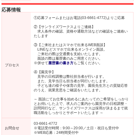
応募情報
①応募フォームまたはお電話(03-6661-4772)よりご応募
②【サンライズワークスよりご連絡】
求人条件の確認、資格や通勤方法などの確認をご連絡い
たします
③【ご来社またはスマホで出来るWEB面談】
LINEなどスマホで出来るオンライン面談。
ご来社の際は交通費を支給いたします。
面談の際は履歴書のみご用意ください。
※併せて
履歴書の書き方
もご覧ください。
プロセス
④【園見学】
見学の日程調整は弊社担当者が行います。
また、見学当日も担当者が同行いたします。
子ども達の様子や保育の見学、園長先生方との質疑応答
のうえ、就業意思をご確認をいたします。
～ 面談にてお仕事を始めるにあたってのご希望をしっかり
とお伺いした上で、求人のご案内から園見学の日程調整・
訪問同行など、サンライズワークスは採用が決まるまで就
職活動をしっかりとサポートいたします ～
03-6661-4772
お問合せ
※電話受付時間：9:00～20:00／土日・祝日も受付中
※WEB応募：24時間受付中