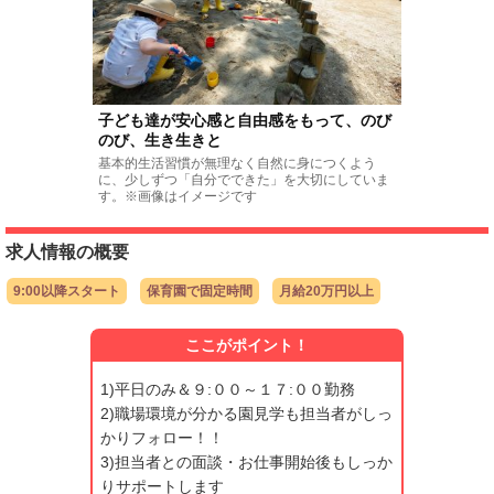
子ども達が安心感と自由感をもって、のび
のび、生き生きと
基本的生活習慣が無理なく自然に身につくよう
に、少しずつ「自分でできた」を大切にしていま
す。※画像はイメージです
求人情報の概要
9:00以降スタート
保育園で固定時間
月給20万円以上
ここがポイント！
1)平日のみ＆９:００～１７:００勤務
2)職場環境が分かる園見学も担当者がしっ
かりフォロー！！
3)担当者との面談・お仕事開始後もしっか
りサポートします