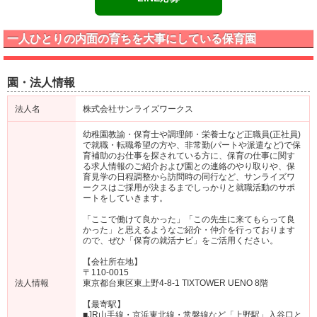
一人ひとりの内面の育ちを大事にしている保育園
園・法人情報
法人名
株式会社サンライズワークス
幼稚園教諭・保育士や調理師・栄養士など正職員(正社員)
で就職・転職希望の方や、非常勤(パートや派遣など)で保
育補助のお仕事を探されている方に、保育の仕事に関す
る求人情報のご紹介および園との連絡のやり取りや、保
育見学の日程調整から訪問時の同行など、サンライズワ
ークスはご採用が決まるまでしっかりと就職活動のサポ
ートをしていきます。
「ここで働けて良かった」「この先生に来てもらって良
かった」と思えるようなご紹介・仲介を行っております
ので、ぜひ「保育の就活ナビ」をご活用ください。
【会社所在地】
〒110-0015
法人情報
東京都台東区東上野4-8-1 TIXTOWER UENO 8階
【最寄駅】
■JR山手線・京浜東北線・常磐線など「上野駅」入谷口と