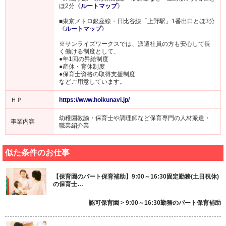
ほ2分《
ルートマップ
》
■東京メトロ銀座線・日比谷線「上野駅」1番出口とほ3分
《
ルートマップ
》
※サンライズワークスでは、派遣社員の方も安心して長
く働ける制度として、
●年1回の昇給制度
●産休・育休制度
●保育士資格の取得支援制度
などご用意しています。
ＨＰ
https://www.hoikunavi.jp/
幼稚園教諭・保育士や調理師など保育専門の人材派遣・
事業内容
職業紹介業
似た条件のお仕事
【保育園のパート保育補助】9:00～16:30固定勤務(土日祝休)
の保育士…
認可保育園 > 9:00～16:30勤務のパート保育補助