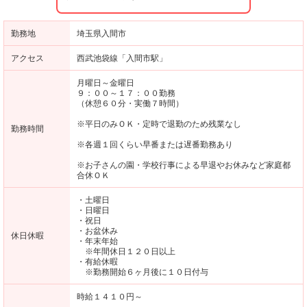
勤務地
埼玉県入間市
アクセス
西武池袋線「入間市駅」
月曜日～金曜日
９：００～１７：００勤務
（休憩６０分・実働７時間）
※平日のみＯＫ・定時で退勤のため残業なし
勤務時間
※各週１回くらい早番または遅番勤務あり
※お子さんの園・学校行事による早退やお休みなど家庭都
合休ＯＫ
・土曜日
・日曜日
・祝日
・お盆休み
休日休暇
・年末年始
※年間休日１２０日以上
・有給休暇
※勤務開始６ヶ月後に１０日付与
時給１４１０円～