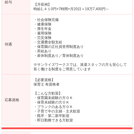
給与
【月収例】
時給1,４１0円×7時間×月20日＝19万7,400円～
・社会保険完備
・健康保険
・厚生年金
・雇用保険
・労災保険
・交通費全額支給
待遇
・保育園の正社員登用制度あり
・昇給あり
・産休制度あり／育休制度あり
※サンライズワークスでは、派遣スタッフの方も安心して
長く働ける制度をご用意しています
【必要資格】
保育士 有資格者
【こんな方歓迎】
・保育園未経験の方ＯＫ
応募資格
・保育未経験の方ＯＫ
・ブランクのある方ＯＫ
・子育て中の主婦・主夫歓迎
・既卒・第二新卒歓迎
・即日勤務できる方歓迎