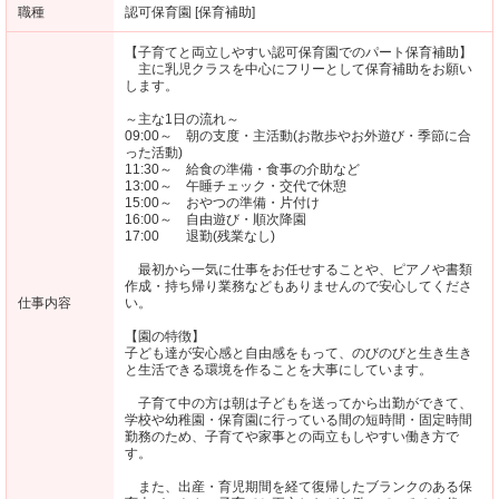
職種
認可保育園 [保育補助]
【子育てと両立しやすい認可保育園でのパート保育補助】
主に乳児クラスを中心にフリーとして保育補助をお願い
します。
～主な1日の流れ～
09:00～ 朝の支度・主活動(お散歩やお外遊び・季節に合
った活動)
11:30～ 給食の準備・食事の介助など
13:00～ 午睡チェック・交代で休憩
15:00～ おやつの準備・片付け
16:00～ 自由遊び・順次降園
17:00 退勤(残業なし)
最初から一気に仕事をお任せすることや、ピアノや書類
作成・持ち帰り業務などもありませんので安心してくださ
仕事内容
い。
【園の特徴】
子ども達が安心感と自由感をもって、のびのびと生き生き
と生活できる環境を作ることを大事にしています。
子育て中の方は朝は子どもを送ってから出勤ができて、
学校や幼稚園・保育園に行っている間の短時間・固定時間
勤務のため、子育てや家事との両立もしやすい働き方で
す。
また、出産・育児期間を経て復帰したブランクのある保