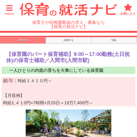
menu
お気に入り
保育士や幼稚園教諭の求人・募集なら
【保育の就活ナビ】
募集要項
応募する
写真
【保育園のパート保育補助】9:00～17:00勤務(土日祝
休)の保育士補助／入間市(入間市駅)
一人ひとりの内面の育ちを大事にしている保育園
給与：
時給１４１０円～
【月収例】
時給1,４１0円×7時間×月20日＝19万7,400円～