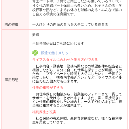
育士パートや、子育てと両立しながら働いている３０代・
４０代の主婦パート保育士も多いため、お子さんの園・学
校行事や熱などによるお休みも理解のある・みんなで協力
し合える環境の保育園です。
園の特徴
一人ひとりの内面の育ちを大事にしている保育園
派遣
※勤務開始日はご相談に応じます
派遣で働くメリット
ライフスタイルに合わせた働き方ができる
仕事内容・勤務地・勤務時間などの希望条件を担当者と
相談しながら、自分に合った仕事を探すことが可能。その
ため、「プライベートな時間も大切にしたい」「子育てと
両立したい」「扶養内で働きたい」など、ライフスタイル
雇用形態
に合わせた働き方も出来ます。
仕事の相談ができる
お仕事探しの相談から、就業後のフォローまで一貫して
サポートを受けることが出来ます。また、園に直接聞きに
くい仕事の相談をしたい場合も、一人で抱え込まずに、担
当者に相談することが出来ます。
福利厚生が充実
社会保険や有給休暇、産休育休制度など、様々な福利厚
生を用意しています。