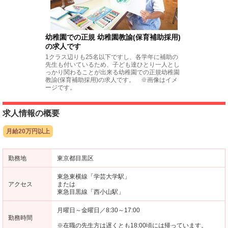
幼稚園での正規 幼稚園教諭(保育補助採用)
の求人です
1クラス辺りも25名以下ですし、各学年に補助の
先生も付いているため、子ども達ひとり一人とし
っかり関わることが出来る幼稚園での正規幼稚園
教諭(保育補助採用)の求人です。 ※画像はイメ
ージです。
求人情報の概要
月給20万円以上
勤務地
東京都目黒区
東急東横線「学芸大学駅」
アクセス
または
東急目黒線「西小山駅」
月曜日～金曜日／8:30～17:00
勤務時間
※在職の先生方は遅くとも18:00頃には帰っています。