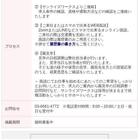
②【サンライズワークスよりご連絡】
求人条件の確認、資格や通勤方法などの確認をご連絡い
たします
③【ご来社またはスマホで出来るWEB面談】
ZoomまたはLINEなどスマホで出来るオンライン面談。
ご来社の際は交通費を支給いたします。
面談の際は履歴書のみご用意ください。
※併せて
履歴書の書き方
もご覧ください。
プロセス
④【園見学】
見学の日程調整は弊社担当者が行います。
また、見学当日も担当者が同行いたします。
子ども達の様子や保育の見学、園長先生方との質疑応答
のうえ、就業意思をご確認をいたします。
～ 面談にてお仕事を始めるにあたってのご希望をしっかり
とお伺いした上で、求人のご案内から園見学の日程調整・
訪問同行など、サンライズワークスは採用が決まるまで就
職活動をしっかりとサポートいたします ～
03-6661-4772 ※電話受付時間：9:00～20:00／土日・祝
お問合せ
日も受付中
掲載期間
随時募集中