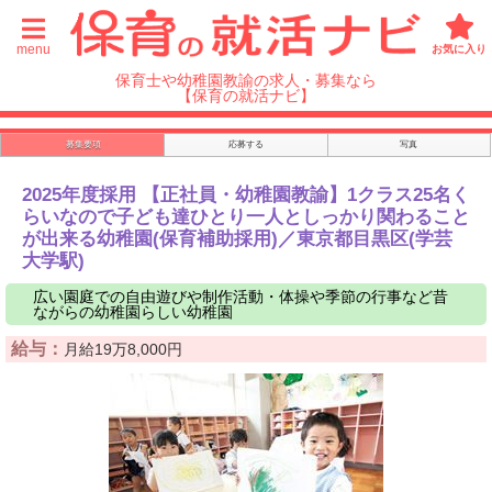
menu
お気に入り
保育士や幼稚園教諭の求人・募集なら
【保育の就活ナビ】
募集要項
応募する
写真
2025年度採用 【正社員・幼稚園教諭】1クラス25名く
らいなので子ども達ひとり一人としっかり関わること
が出来る幼稚園(保育補助採用)／東京都目黒区(学芸
大学駅)
広い園庭での自由遊びや制作活動・体操や季節の行事など昔
ながらの幼稚園らしい幼稚園
給与：
月給19万8,000円