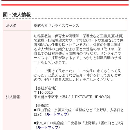
園・法人情報
法人名
株式会社サンライズワークス
幼稚園教諭・保育士や調理師・栄養士など正職員(正社員)
で就職・転職希望の方や、非常勤(パートや派遣など)で保
育補助のお仕事を探されている方に、保育の仕事に関す
る求人情報のご紹介および園との連絡のやり取りや、保
育見学の日程調整から訪問時の同行など、サンライズワ
ークスはご採用が決まるまでしっかりと就職活動のサポ
ートをしていきます。
「ここで働けて良かった」「この先生に来てもらって良
かった」と思えるようなご紹介・仲介を行っております
ので、ぜひ「保育の就活ナビ」をご活用ください。
【会社所在地】
〒110-0015
法人情報
東京都台東区東上野4-8-1 TIXTOWER UENO 8階
【最寄駅】
■JR山手線・京浜東北線・常磐線など「上野駅」入谷口と
ほ2分《
ルートマップ
》
■東京メトロ銀座線・日比谷線「上野駅」1番出口とほ3分
《
ルートマップ
》