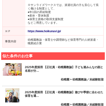
※サンライズワークスでは、派遣社員の方も安心して長
く働ける制度として、
●年1回の昇給制度
●産休・育休制度
●保育士資格の取得支援制度
などご用意しています。
ＨＰ
https://www.hoikunavi.jp/
幼稚園教諭・保育士や調理師など保育専門の人材派遣・
事業内容
職業紹介業
似た条件のお仕事
2025年度採用 【正社員・幼稚園教諭】子ども達みんなの顔と
名前が分…
幼稚園 > 幼稚園教諭／未経験歓迎
2025年度採用 【正社員・幼稚園教諭】遊びや季節に合わせた
保育を通…
幼稚園 > 幼稚園教諭／未経験歓迎