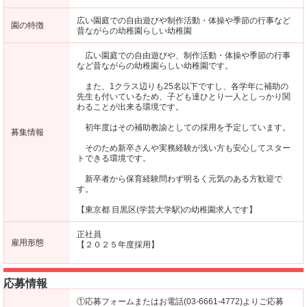
広い園庭での自由遊びや制作活動・体操や季節の行事など
園の特徴
昔ながらの幼稚園らしい幼稚園
広い園庭での自由遊びや、制作活動・体操や季節の行事
など昔ながらの幼稚園らしい幼稚園です。
また、1クラス辺りも25名以下ですし、各学年に補助の
先生も付いているため、子ども達ひとり一人としっかり関
わることが出来る環境です。
初年度はその補助教諭としての採用を予定しています。
募集情報
そのため新卒さんや実務経験が浅い方も安心してスター
トできる環境です。
新卒者から保育経験問わず明るく元気のある方歓迎で
す。
【東京都 目黒区(学芸大学駅)の幼稚園求人です】
正社員
雇用形態
【２０２５年度採用】
応募情報
①応募フォームまたはお電話(03-6661-4772)よりご応募