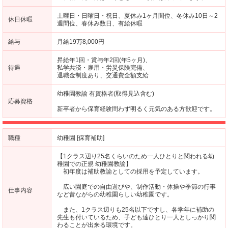
土曜日・日曜日・祝日、夏休み1ヶ月間位、冬休み10日～2
休日休暇
週間位、春休み数日、有給休暇
給与
月給19万8,000円
昇給年1回・賞与年2回(年5ヶ月)、
待遇
私学共済・雇用・労災保険完備、
退職金制度あり、交通費全額支給
幼稚園教諭 有資格者(取得見込含む)
応募資格
新卒者から保育経験問わず明るく元気のある方歓迎です。
職種
幼稚園 [保育補助]
【1クラス辺り25名くらいのため一人ひとりと関われる幼
稚園での正規 幼稚園教諭】
初年度は補助教諭としての採用を予定しています。
広い園庭での自由遊びや、制作活動・体操や季節の行事
仕事内容
など昔ながらの幼稚園らしい幼稚園です。
また、1クラス辺りも25名以下ですし、各学年に補助の
先生も付いているため、子ども達ひとり一人としっかり関
わることが出来る環境です。