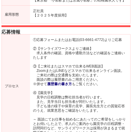
【東京都 「小岩駅または京成小岩駅」の幼稚園求人です】
正社員
雇用形態
【２０２５年度採用】
応募情報
①応募フォームまたはお電話(03-6661-4772)よりご応募
②【サンライズワークスよりご連絡】
求人条件の確認、資格や通勤方法などの確認をご連絡い
たします
③【ご来社またはスマホで出来るWEB面談】
ZoomまたはLINEなどスマホで出来るオンライン面談。
ご来社の際は交通費を支給いたします。
面談の際は履歴書のみご用意ください。
※併せて
履歴書の書き方
もご覧ください。
プロセス
④【園見学】
見学の日程調整は弊社担当者が行います。
また、見学当日も担当者が同行いたします。
子ども達の様子や保育の見学、園長先生方との質疑応答
のうえ、就業意思をご確認をいたします。
～ 面談にてお仕事を始めるにあたってのご希望をしっかり
とお伺いした上で、求人のご案内から園見学の日程調整・
訪問同行など、サンライズワークスは採用が決まるまで就