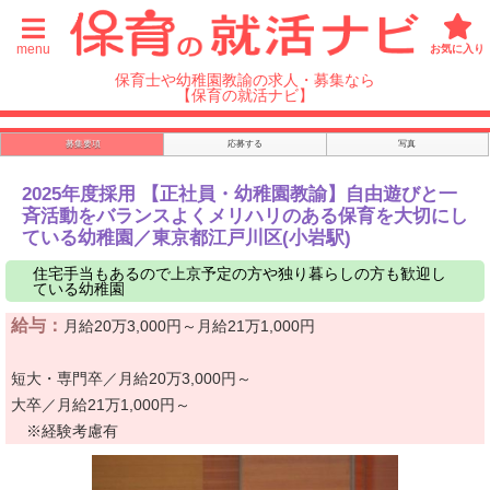
menu
お気に入り
保育士や幼稚園教諭の求人・募集なら
【保育の就活ナビ】
募集要項
応募する
写真
2025年度採用 【正社員・幼稚園教諭】自由遊びと一
斉活動をバランスよくメリハリのある保育を大切にし
ている幼稚園／東京都江戸川区(小岩駅)
住宅手当もあるので上京予定の方や独り暮らしの方も歓迎し
ている幼稚園
給与：
月給20万3,000円～月給21万1,000円
短大・専門卒／月給20万3,000円～
大卒／月給21万1,000円～
※経験考慮有