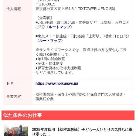
〒110-0015
法人情報
東京都台東区東上野4-8-1 TIXTOWER UENO 8階
【最寄駅】
■JR山手線・京浜東北線・常磐線など「上野駅」入谷口と
ほ2分《
ルートマップ
》
■東京メトロ銀座線・日比谷線「上野駅」1番出口とほ3分
《
ルートマップ
》
※サンライズワークスでは、派遣社員の方も安心して長
く働ける制度として、
●年1回の昇給制度
●産休・育休制度
●保育士資格の取得支援制度
などご用意しています。
ＨＰ
https://www.hoikunavi.jp/
幼稚園教諭・保育士や調理師など保育専門の人材派遣・
事業内容
職業紹介業
似た条件のお仕事
2025年度採用 【幼稚園教諭】子ども一人ひとりの気持ちに寄
り添った…