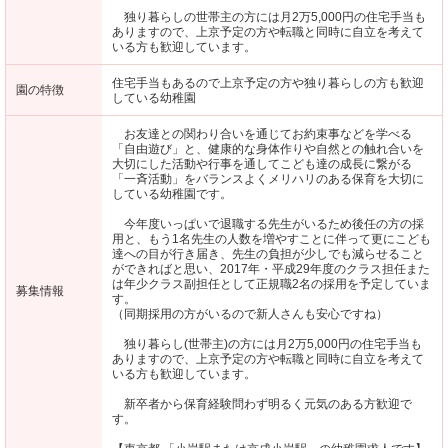
独り暮らしの世帯主の方には月2万5,000円の住宅手当も
ありますので、上京予定の方や転職と同時に自立を考えて
いる方も歓迎しています。
住宅手当もあるので上京予定の方や独り暮らしの方も歓迎
園の特徴
している幼稚園
お友達との関わり合いを通じてお約束事などを学べる
「自由遊び」と、健康的な身体作りや自然との触れ合いを
大切にした活動や行事を通してこども達の成長に繋がる
「一斉活動」をバランスよくメリハリのある保育を大切に
している幼稚園です。
今年度いっぱいで退職する先生がいるため後任の方の採
用と、もう1名先生の人数を増やすことに伴って更にこども
達への目が行き届き、先生の負担が少しでも減らせること
ができればと思い、2017年・平成29年度のクラス担任また
は年少クラス副担任として正規職2名の採用を予定していま
募集情報
す。
（同期採用の方がいるので新人さんも安心ですね）
独り暮らし(世帯主)の方には月2万5,000円の住宅手当も
ありますので、上京予定の方や転職と同時に自立を考えて
いる方も歓迎しています。
新卒者から保育経験問わず明るく元気のある方歓迎で
す。