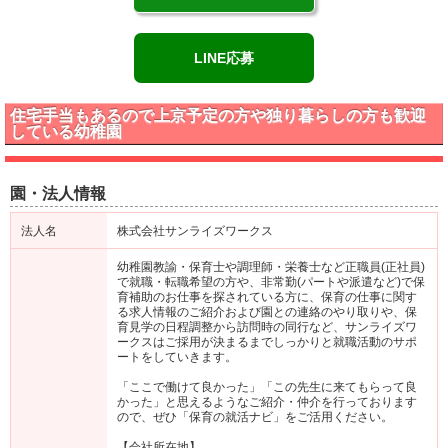
LINE応募
住宅手当もあるので上京予定の方や独り暮らしの方も歓迎
している幼稚園
園・法人情報
法人名
株式会社サンライズワークス
幼稚園教諭・保育士や調理師・栄養士など正職員(正社員)
で就職・転職希望の方や、非常勤(パートや派遣など)で保
育補助のお仕事を探されている方に、保育の仕事に関す
る求人情報のご紹介および園との連絡のやり取りや、保
育見学の日程調整から訪問時の同行など、サンライズワ
ークスはご採用が決まるまでしっかりと就職活動のサポ
ートをしていきます。
「ここで働けて良かった」「この先生に来てもらって良
かった」と思えるようなご紹介・仲介を行っております
ので、ぜひ「保育の就活ナビ」をご活用ください。
【会社所在地】