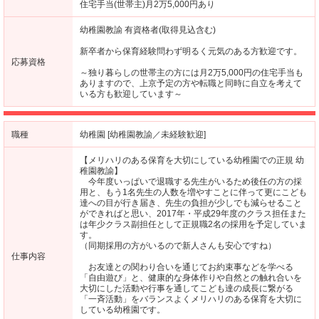
住宅手当(世帯主)月2万5,000円あり
幼稚園教諭 有資格者(取得見込含む)
新卒者から保育経験問わず明るく元気のある方歓迎です。
応募資格
～独り暮らしの世帯主の方には月2万5,000円の住宅手当も
ありますので、上京予定の方や転職と同時に自立を考えて
いる方も歓迎しています～
職種
幼稚園 [幼稚園教諭／未経験歓迎]
【メリハリのある保育を大切にしている幼稚園での正規 幼
稚園教諭】
今年度いっぱいで退職する先生がいるため後任の方の採
用と、もう1名先生の人数を増やすことに伴って更にこども
達への目が行き届き、先生の負担が少しでも減らせること
ができればと思い、2017年・平成29年度のクラス担任また
は年少クラス副担任として正規職2名の採用を予定していま
す。
（同期採用の方がいるので新人さんも安心ですね）
仕事内容
お友達との関わり合いを通じてお約束事などを学べる
「自由遊び」と、健康的な身体作りや自然との触れ合いを
大切にした活動や行事を通してこども達の成長に繋がる
「一斉活動」をバランスよくメリハリのある保育を大切に
している幼稚園です。