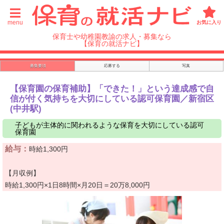
menu
お気に入り
保育士や幼稚園教諭の求人・募集なら
【保育の就活ナビ】
募集要項
応募する
写真
【保育園の保育補助】「できた！」という達成感で自
信が付く気持ちを大切にしている認可保育園／新宿区
(中井駅)
子どもが主体的に関われるような保育を大切にしている認可
保育園
給与：
時給1,300円
【月収例】
時給1,300円×1日8時間×月20日＝20万8,000円