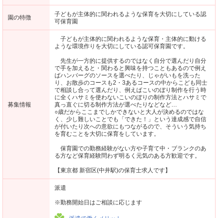
子どもが主体的に関われるような保育を大切にしている認
園の特徴
可保育園
子どもが主体的に関われるような保育・主体的に動ける
ような環境作りを大切にしている認可保育園です。
先生が一方的に提供するのではなく自分で選んだり自分
で手を加えると・関わると興味を持つこともあるので例え
ばハンバーグのソースを選べたり、じゃがいもを洗った
り、お散歩のコースも2・3あるコースの中からこども同士
で相談し合って選んだり、例えばこいのぼり制作を行う時
に全くハサミを使わないこいのぼりの制作方法とハサミで
募集情報
真っ直ぐに切る制作方法が選べたりなどなど…
○歳だからここまでしかできないと大人が決めるのではな
く、少し難しいことでも「できた！」という達成感で自信
が付いたり次への意欲にもつながるので、そういう気持ち
を育むことを大切に保育をしています。
保育園での勤務経験がない方や子育て中・ブランクのあ
る方など保育経験問わず明るく元気のある方歓迎です。
【東京都 新宿区(中井駅)の保育士求人です】
派遣
※勤務開始日はご相談に応じます