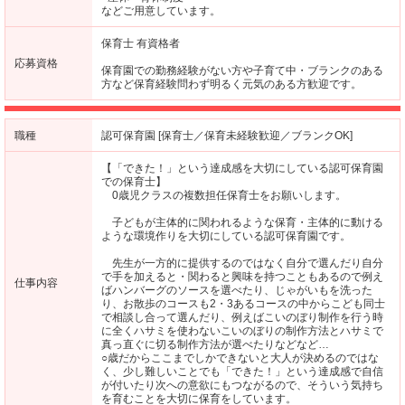
などご用意しています。
保育士 有資格者
応募資格
保育園での勤務経験がない方や子育て中・ブランクのある
方など保育経験問わず明るく元気のある方歓迎です。
職種
認可保育園 [保育士／保育未経験歓迎／ブランクOK]
【「できた！」という達成感を大切にしている認可保育園
での保育士】
0歳児クラスの複数担任保育士をお願いします。
子どもが主体的に関われるような保育・主体的に動ける
ような環境作りを大切にしている認可保育園です。
先生が一方的に提供するのではなく自分で選んだり自分
で手を加えると・関わると興味を持つこともあるので例え
仕事内容
ばハンバーグのソースを選べたり、じゃがいもを洗った
り、お散歩のコースも2・3あるコースの中からこども同士
で相談し合って選んだり、例えばこいのぼり制作を行う時
に全くハサミを使わないこいのぼりの制作方法とハサミで
真っ直ぐに切る制作方法が選べたりなどなど…
○歳だからここまでしかできないと大人が決めるのではな
く、少し難しいことでも「できた！」という達成感で自信
が付いたり次への意欲にもつながるので、そういう気持ち
を育むことを大切に保育をしています。