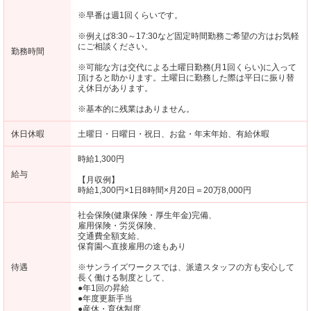
※早番は週1回くらいです。
※例えば8:30～17:30など固定時間勤務ご希望の方はお気軽
にご相談ください。
勤務時間
※可能な方は交代による土曜日勤務(月1回くらい)に入って
頂けると助かります。土曜日に勤務した際は平日に振り替
え休日があります。
※基本的に残業はありません。
休日休暇
土曜日・日曜日・祝日、お盆・年末年始、有給休暇
時給1,300円
給与
【月収例】
時給1,300円×1日8時間×月20日＝20万8,000円
社会保険(健康保険・厚生年金)完備、
雇用保険・労災保険、
交通費全額支給、
保育園へ直接雇用の途もあり
待遇
※サンライズワークスでは、派遣スタッフの方も安心して
長く働ける制度として、
●年1回の昇給
●年度更新手当
●産休・育休制度