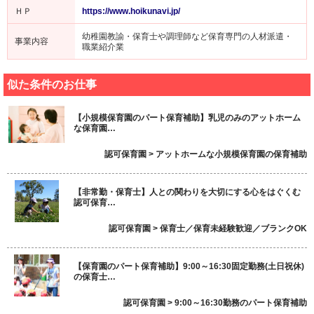
ＨＰ
https://www.hoikunavi.jp/
幼稚園教諭・保育士や調理師など保育専門の人材派遣・
事業内容
職業紹介業
似た条件のお仕事
【小規模保育園のパート保育補助】乳児のみのアットホーム
な保育園…
認可保育園 > アットホームな小規模保育園の保育補助
【非常勤・保育士】人との関わりを大切にする心をはぐくむ
認可保育…
認可保育園 > 保育士／保育未経験歓迎／ブランクOK
【保育園のパート保育補助】9:00～16:30固定勤務(土日祝休)
の保育士…
認可保育園 > 9:00～16:30勤務のパート保育補助