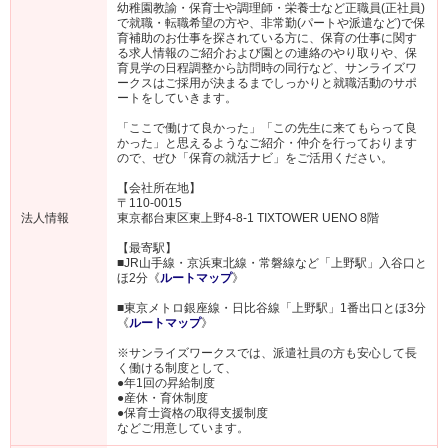
幼稚園教諭・保育士や調理師・栄養士など正職員(正社員)
で就職・転職希望の方や、非常勤(パートや派遣など)で保
育補助のお仕事を探されている方に、保育の仕事に関す
る求人情報のご紹介および園との連絡のやり取りや、保
育見学の日程調整から訪問時の同行など、サンライズワ
ークスはご採用が決まるまでしっかりと就職活動のサポ
ートをしていきます。
「ここで働けて良かった」「この先生に来てもらって良
かった」と思えるようなご紹介・仲介を行っております
ので、ぜひ「保育の就活ナビ」をご活用ください。
【会社所在地】
〒110-0015
法人情報
東京都台東区東上野4-8-1 TIXTOWER UENO 8階
【最寄駅】
■JR山手線・京浜東北線・常磐線など「上野駅」入谷口と
ほ2分《
ルートマップ
》
■東京メトロ銀座線・日比谷線「上野駅」1番出口とほ3分
《
ルートマップ
》
※サンライズワークスでは、派遣社員の方も安心して長
く働ける制度として、
●年1回の昇給制度
●産休・育休制度
●保育士資格の取得支援制度
などご用意しています。