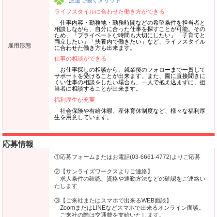
派遣で働くメリット
ライフスタイルに合わせた働き方ができる
仕事内容・勤務地・勤務時間などの希望条件を担当者と
相談しながら、自分に合った仕事を探すことが可能。その
ため、「プライベートな時間も大切にしたい」「子育てと
両立したい」「扶養内で働きたい」など、ライフスタイル
雇用形態
に合わせた働き方も出来ます。
仕事の相談ができる
お仕事探しの相談から、就業後のフォローまで一貫して
サポートを受けることが出来ます。また、園に直接聞きに
くい仕事の相談をしたい場合も、一人で抱え込まずに、担
当者に相談することが出来ます。
福利厚生が充実
社会保険や有給休暇、産休育休制度など、様々な福利厚
生を用意しています。
応募情報
①応募フォームまたはお電話(03-6661-4772)よりご応募
②【サンライズワークスよりご連絡】
求人条件の確認、資格や通勤方法などの確認をご連絡い
たします
③【ご来社またはスマホで出来るWEB面談】
ZoomまたはLINEなどスマホで出来るオンライン面談。
ご来社の際は交通費を支給いたします。