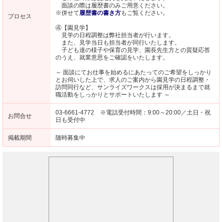
面談の際は履歴書のみご用意ください。
※併せて
履歴書の書き方
もご覧ください。
プロセス
④【園見学】
見学の日程調整は弊社担当者が行います。
また、見学当日も担当者が同行いたします。
子ども達の様子や保育の見学、園長先生方との質疑応答
のうえ、就業意思をご確認をいたします。
～ 面談にてお仕事を始めるにあたってのご希望をしっかり
とお伺いした上で、求人のご案内から園見学の日程調整・
訪問同行など、サンライズワークスは採用が決まるまで就
職活動をしっかりとサポートいたします ～
03-6661-4772 ※電話受付時間：9:00～20:00／土日・祝
お問合せ
日も受付中
掲載期間
随時募集中