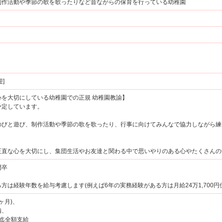
制作活動や季節の歌を歌ったりなど昔ながらの保育を行っている幼稚園
]
を大切にしている幼稚園での正規 幼稚園教諭】
定しています。
びと遊び、制作活動や季節の歌を歌ったり、行事に向けてみんなで協力しながら練
直な心を大切にし、集団生活やお友達と関わる中で思いやりのある心やたくさんの
門卒
は経験年数を給与考慮します(例えば6年の実務経験がある方は月給24万1,700円
ヶ月)、
備、
迄全額支給