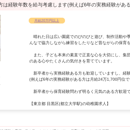
経験年数を給与考慮します(例えば6年の実務経験がある方は
月給20万円以上
晴れた日は広い園庭でのびのびと遊び、制作活動や季
んなで協力しながら練習をしたりなど昔ながらの保育
また、子ども本来の素直で正直な心を大切にし、集団
のある心やたくさんの気付きを育てています。
新卒者から実務経験ある方も歓迎していますし、経験
集
(例えば6年の実務経験がある方は月給24万1,700円位で
る
で
イ
新卒者から保育経験問わず明るく元気のある方歓迎
【東京都 目黒区(都立大学駅)の幼稚園求人】