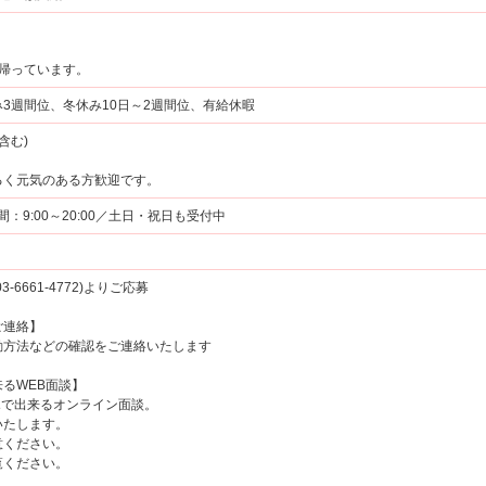
は帰っています。
3週間位、冬休み10日～2週間位、有給休暇
含む)
るく元気のある方歓迎です。
時間：9:00～20:00／土日・祝日も受付中
6661-4772)よりご応募
ご連絡】
方法などの確認をご連絡いたします
るWEB面談】
マホで出来るオンライン面談。
たします。
ください。
覧ください。