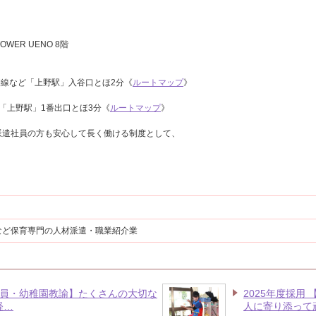
OWER UENO 8階
磐線など「上野駅」入谷口とほ2分《
ルートマップ
》
「上野駅」1番出口とほ3分《
ルートマップ
》
派遣社員の方も安心して長く働ける制度として、
など保育専門の人材派遣・職業紹介業
正社員・幼稚園教諭】たくさんの大切な
2025年度採用
経…
人に寄り添って