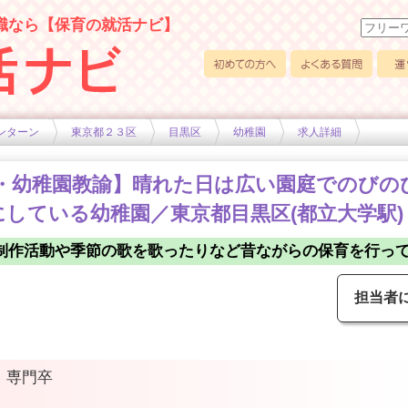
職なら【保育の就活ナビ】
初めての方へ
よくある質問
運営
ンターン
東京都２３区
目黒区
幼稚園
求人詳細
社員・幼稚園教諭】晴れた日は広い園庭でのび
している幼稚園／東京都目黒区(都立大学駅)
制作活動や季節の歌を歌ったりなど昔ながらの保育を行っ
担当者
大・専門卒