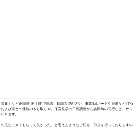
栄養士など正職員(正社員)で就職・転職希望の方や、非常勤(パートや派遣など)
介および園との連絡のやり取りや、保育見学の日程調整から訪問時の同行など、サン
ていきます。
この先生に来てもらって良かった」と思えるようなご紹介・仲介を行っておりますの