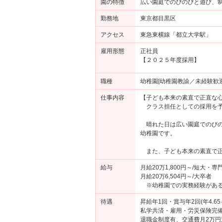
園の特徴
広い園庭でのびのびと遊び、
勤務地
東京都目黒区
アクセス
東急東横線「都立大学駅」
雇用形態
正社員
【２０２５年度採用】
職種
幼稚園[幼稚園教諭／未経験歓迎
仕事内容
【子ども本来の素直で正直な心
クラス担任としての採用を予
晴れた日は広い園庭でのびの
幼稚園です。
また、子ども本来の素直で正
給与
月給20万1,800円～/短大・専
月給20万6,504円～/大卒者
※幼稚園での実務経験がある方
待遇
昇給年1回・賞与年2回(年4.65
私学共済・雇用・労災保険完
退職金制度有、交通費月2万円