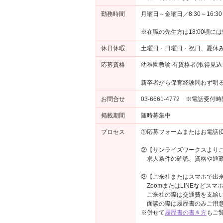
勤務時間
月曜日～金曜日／8:30～16:30
※在職の先生方は18:00頃に
休日休暇
土曜日・日曜日・祝日、夏休み
応募資格
幼稚園教諭 有資格者(取得見込
新卒者から保育経験問わず明
お問合せ
03-6661-4772 ※電話受付
掲載期間
随時募集中
プロセス
①応募フォームまたはお電話(03-
②【サンライズワークスより
求人条件の確認、資格や通勤
③【ご来社またはスマホで出来
ZoomまたはLINEなどス
ご来社の際は交通費を支給い
面談の際は履歴書のみご用意
※併せて
履歴書の書き方
もご