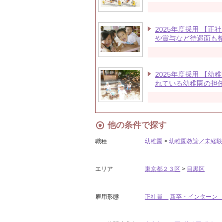
2025年度採用 【
や賞与など待遇面も
2025年度採用 【
れている幼稚園の担
他の条件で探す
職種
幼稚園
>
幼稚園教諭／未経
エリア
東京都２３区
>
目黒区
雇用形態
正社員
新卒・インター