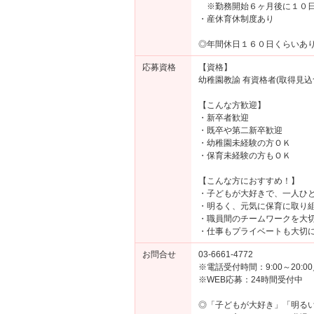
※勤務開始６ヶ月後に１０
・産休育休制度あり
◎年間休日１６０日くらいあ
応募資格
【資格】
幼稚園教諭 有資格者(取得見込
【こんな方歓迎】
・新卒者歓迎
・既卒や第二新卒歓迎
・幼稚園未経験の方ＯＫ
・保育未経験の方もＯＫ
【こんな方におすすめ！】
・子どもが大好きで、一人ひ
・明るく、元気に保育に取り
・職員間のチームワークを大
・仕事もプライベートも大切
お問合せ
03-6661-4772
※電話受付時間：9:00～20:
※WEB応募：24時間受付中
◎「子どもが大好き」「明る