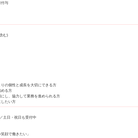
日付与
り
含む)
とりの個性と成長を大切にできる方
組める方
切にし、協力して業務を進められる方
にしたい方
00／土日・祝日も受付中
い笑顔で働きたい」