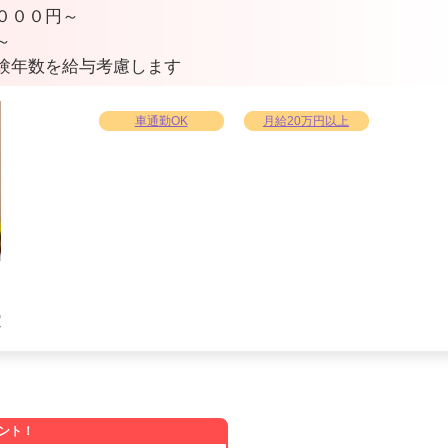
０００円～
～
験年数を給与考慮します
車通勤OK
月給20万円以上
気
で
ント！