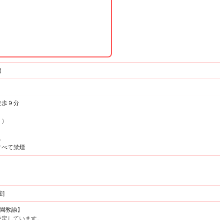
園
徒歩９分
り）
し
すべて禁煙
]
稚園教諭】
定しています。