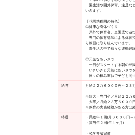
園生活や園外保育、遠足など
いきます。
【花園幼稚園の特色】
◎健康な身体づくり
戸外で保育者、全園児で遊び
専門の体育講師による体育指
ら練習に取り組んでいます。
園生活の中で様々な運動経験
◎元気なあいさつ
一日がスタートする朝の登園
いきいきと元気にあいさつを
日々の積み重ねで子ども同士
給与
月給２２万６０００円～２３
※短大・専門卒／月給２２万
大卒／月給２３万５０００
※保育の実務経験がある方は
待遇
・昇給年１回(月６０００円～)
・賞与年２回(年４ヶ月)
・私学共済完備