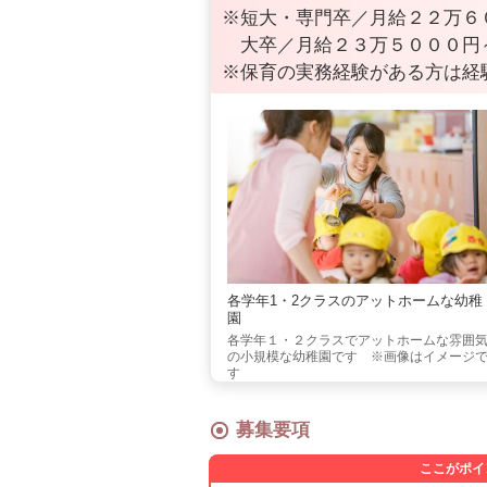
※短大・専門卒／月給２２万６
大卒／月給２３万５０００円
※保育の実務経験がある方は経
各学年1・2クラスのアットホームな幼稚
園
各学年１・２クラスでアットホームな雰囲
の小規模な幼稚園です ※画像はイメージ
す
募集要項
ここがポイ