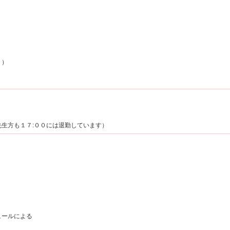
り）
り
生方も１７:００には退勤しています）
ールによる