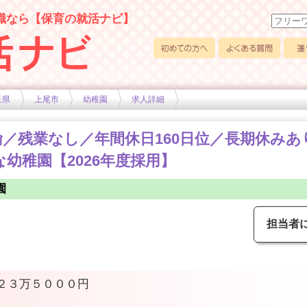
職なら【保育の就活ナビ】
初めての方へ
よくある質問
運営
玉県
上尾市
幼稚園
求人詳細
／残業なし／年間休日160日位／長期休みあ
幼稚園【2026年度採用】
園
担当者
２３万５０００円