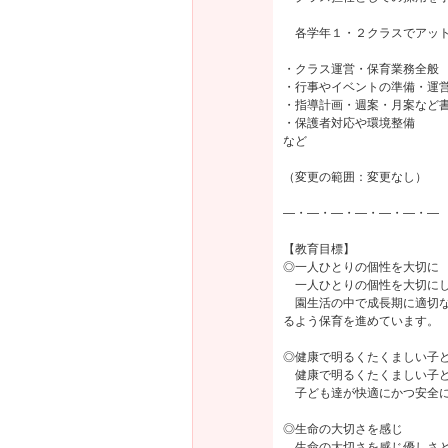
各学年１・２クラスでアット
・クラス運営・保育業務全般
・行事やイベントの準備・運
・指導計画・週案・月案など
・保護者対応や環境整備
など
（変更の範囲：変更なし）
―・―・―・―・―・―・―
【教育目標】
◎一人ひとりの個性を大切に
一人ひとりの個性を大切にし
園生活の中で成長期に適切な
るよう保育を進めています。
◎健康で明るくたくましい子
健康で明るくたくましい子ど
子ども達が快適にかつ安全に
◎生命の大切さを感じ
生命の大切さを感じ優しさと