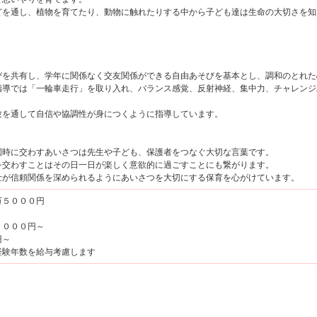
を通し、植物を育てたり、動物に触れたりする中から子ども達は生命の大切さを知
を共有し、学年に関係なく交友関係ができる自由あそびを基本とし、調和のとれた
導では「一輪車走行」を取り入れ、バランス感覚、反射神経、集中力、チャレンジ
を通して自信や協調性が身につくように指導しています。
時に交わすあいさつは先生や子ども、保護者をつなぐ大切な言葉です。
交わすことはその日一日が楽しく意欲的に過ごすことにも繋がります。
が信頼関係を深められるようにあいさつを大切にする保育を心がけています。
万５０００円
６０００円～
円～
経験年数を給与考慮します