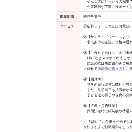
そんな方にぴったりの職場
先輩職員が丁寧にサポートし
掲載期間
随時募集中
プロセス
①応募フォームまたはお電話(03-
②【サンライズワークスより
求人条件の確認、資格や通勤
③【ご来社またはスマホで出来
LINEなどスマホで出来るオ
面談の際は履歴書のみご用意
※併せて
履歴書の書き方
もご
④【園見学】
見学の日程調整は弊社担当者
また、見学当日も担当者が同
子ども達の様子や保育の見学
⑤【選考・採否確認】
採用決定時に給与額や待遇内
～ 面談にてお仕事を始める
が決まるまで就職活動をしっか