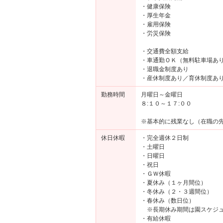
・健康保険
・厚生年金
・雇用保険
・労災保険
・交通費全額支給
・車通勤ＯＫ（無料駐車場あ
・退職金制度あり
・産休制度あり／育休制度あ
勤務時間
月曜日～金曜日
８:１０～１７:００
※基本的に残業なし（在職の先
休日休暇
・完全週休２日制
・土曜日
・日曜日
・祝日
・ＧＷ休暇
・夏休み（１ヶ月間位）
・冬休み（２・３週間位）
・春休み（数日位）
※長期休み期間は園スケジュ
・有給休暇