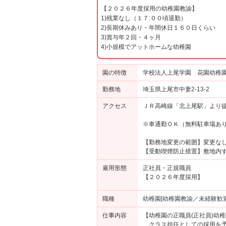
【２０２６年度採用の幼稚園教諭】
1)残業なし（１７:００頃退勤）
2)長期休みあり・年間休日１６０日くらい
3)賞与年２回・４ヶ月
4)小規模でアットホームな幼稚園
園の特徴
学校法人上尾学園 花園幼稚
勤務地
埼玉県上尾市中妻2-13-2
アクセス
ＪＲ高崎線「北上尾駅」より
※車通勤ＯＫ（無料駐車場あ
【勤務地変更の範囲】変更な
【受動喫煙防止措置】敷地内
雇用形態
正社員・正規職員
【２０２６年度採用】
職種
幼稚園[幼稚園教諭／未経験歓迎
仕事内容
【幼稚園の正職員(正社員)幼
クラス担任としての採用を予