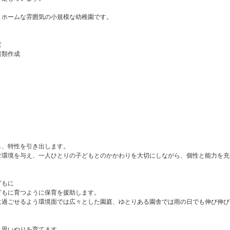
ホームな雰囲気の小規模な幼稚園です。
営
書類作成
、特性を引き出します。
環境を与え、一人ひとりの子どもとのかかわりを大切にしながら、個性と能力を充
どもに
もに育つように保育を援助します。
過ごせるよう環境面では広々とした園庭、ゆとりある園舎では雨の日でも伸び伸び
思いやりを育てます。