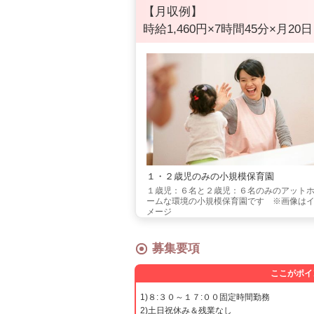
【月収例】
時給1,460円×7時間45分×月20日
１・２歳児のみの小規模保育園
１歳児：６名と２歳児：６名のみのアット
ームな環境の小規模保育園です ※画像は
メージ
募集要項
ここがポイ
1)８:３０～１７:００固定時間勤務
2)土日祝休み＆残業なし