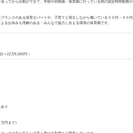
送ってから出勤ができて、学校や幼稚園・保育園に行っている間の固定時間勤務の
ブランクのある保育士パートや、子育てと両立しながら働いている３０代・４０代
によるお休みも理解のある・みんなで協力し合える環境の保育園です。
日＝22万6,300円～
もあり
り
１万円まで）