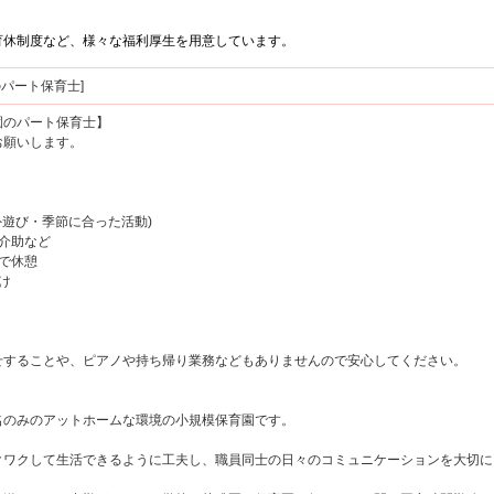
育休制度など、様々な福利厚生を用意しています。
務のパート保育士]
園のパート保育士】
願いします。
お外遊び・季節に合った活動)
の介助など
代で休憩
け
することや、ピアノや持ち帰り業務などもありませんので安心してください。
のみのアットホームな環境の小規模保育園です。
ワクして生活できるように工夫し、職員同士の日々のコミュニケーションを大切に