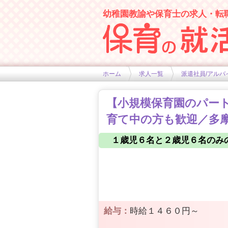
幼稚園教諭や保育士の求人・転
幼稚園や保育士求人の情報サイト
ホーム
求人一覧
派遣社員/アルバ
【小規模保育園のパート保
育て中の方も歓迎／多摩
１歳児６名と２歳児６名のみ
給与：
時給１４６０円～