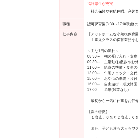
福利厚生が充実
社会保険や有給休暇、産休
職種
認可保育園[8:30～17:00勤
仕事内容
【アットホームな小規模保育
１歳児クラスの保育業務をお
～主な1日の流れ～
08:30～ 朝の受け入れ・支度
09:30～ 主活動(お散歩や
11:00～ 給食の準備・食事
13:00～ 午睡チェック・交
15:00～ おやつの準備・片付
16:00～ 自由遊び・順次降園
17:00 退勤(残業なし)
最初から一気に仕事をお任せ
【園の特徴】
１歳児：６名と２歳児：６名
また、子ども達も大人もワク