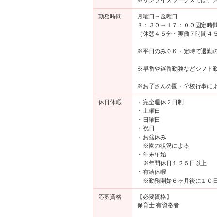
※サンライズワークスでは、
勤務時間
月曜日～金曜日
８：３０～１７：００固定時
（休憩４５分・実働７時間４
※平日のみＯＫ・定時で退勤
※早番や遅番勤務などシフト
※お子さんの園・学校行事に
休日休暇
・完全週休２日制
・土曜日
・日曜日
・祝日
・お盆休み
※園の状況による
・年末年始
※年間休日１２５日以上
・有給休暇
※勤務開始６ヶ月後に１０
応募資格
【必要資格】
保育士 有資格者