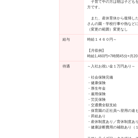
子育て中の方は朝は子どもを
方です。
また、産休育休から復帰した
さんの園・学校行事や熱など
（変更の範囲）変更なし
給与
時給１４６０円～
【月収例】
時給1,460円×7時間45分×月20
待遇
～入社お祝い金１万円あり～
・社会保険完備
・健康保険
・厚生年金
・雇用保険
・労災保険
・交通費全額支給
・保育園の正社員へ登用の途
・昇給あり
・産休制度あり／育休制度あ
・健康診断費用の補助あり（