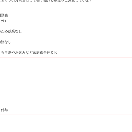
スタッフの方も安心して長く働ける制度をご用意しています
間勤務
５分）
のため残業なし
勤務なし
よる早退やお休みなど家庭都合休ＯＫ
日付与