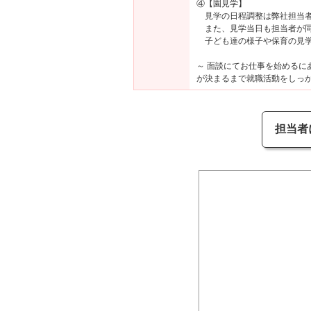
④【園見学】
見学の日程調整は弊社担当者
また、見学当日も担当者が同
子ども達の様子や保育の見学
～ 面談にてお仕事を始める
が決まるまで就職活動をしっか
担当者