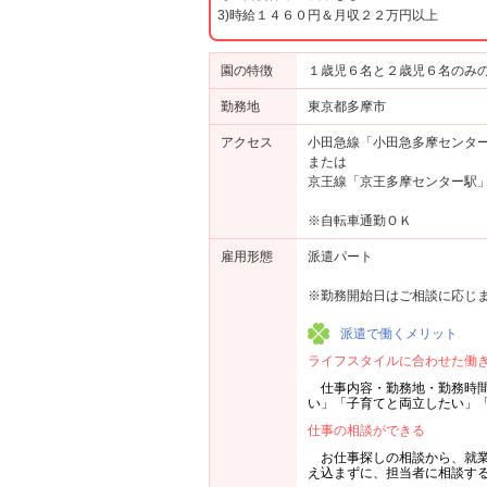
3)時給１４６０円＆月収２２万円以上
園の特徴
１歳児６名と２歳児６名のみ
勤務地
東京都多摩市
アクセス
小田急線「小田急多摩センタ
または
京王線「京王多摩センター駅
※自転車通勤ＯＫ
雇用形態
派遣パート
※勤務開始日はご相談に応じ
派遣で働くメリット
ライフスタイルに合わせた働
仕事内容・勤務地・勤務時
い」「子育てと両立したい」
仕事の相談ができる
お仕事探しの相談から、就
え込まずに、担当者に相談す