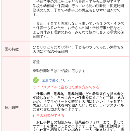
子育て中の方は朝は子どもを送ってから出勤ができて、
学校や幼稚園・保育園に行っている間の短時間・固定時間
勤務のため、子育てや家事との両立もしやすい働き方で
す。
また、子育てと両立しながら働いている３０代・４０代
の保育士も多いため、お子さんの園・学校行事や熱などに
よるお休みも理解のある・みんなで協力し合える環境の保
育園です。
ひとりひとりに寄り添い、子どものやってみたい気持ちを
園の特徴
大切にする認可保育園
派遣
※勤務開始日はご相談に応じます
派遣で働くメリット
ライフスタイルに合わせた働き方ができる
仕事内容・勤務地・勤務時間などの希望条件を担当者と
相談しながら、自分に合った仕事を探すことが可能。その
ため、「プライベートな時間も大切にしたい」「子育てと
両立したい」「扶養内で働きたい」など、ライフスタイル
雇用形態
に合わせた働き方も出来ます。
仕事の相談ができる
お仕事探しの相談から、就業後のフォローまで一貫して
サポートを受けることが出来ます。また、園に直接聞きに
くい仕事の相談をしたい場合も、一人で抱え込まずに、担