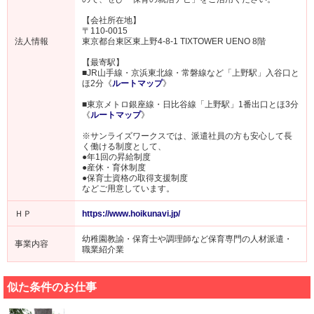
【会社所在地】
〒110-0015
法人情報
東京都台東区東上野4-8-1 TIXTOWER UENO 8階
【最寄駅】
■JR山手線・京浜東北線・常磐線など「上野駅」入谷口と
ほ2分《
ルートマップ
》
■東京メトロ銀座線・日比谷線「上野駅」1番出口とほ3分
《
ルートマップ
》
※サンライズワークスでは、派遣社員の方も安心して長
く働ける制度として、
●年1回の昇給制度
●産休・育休制度
●保育士資格の取得支援制度
などご用意しています。
ＨＰ
https://www.hoikunavi.jp/
幼稚園教諭・保育士や調理師など保育専門の人材派遣・
事業内容
職業紹介業
似た条件のお仕事