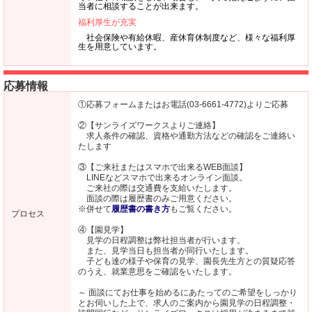
当者に相談することが出来ます。
福利厚生が充実
社会保険や有給休暇、産休育休制度など、様々な福利厚
生を用意しています。
応募情報
①応募フォームまたはお電話(03-6661-4772)よりご応募
②【サンライズワークスよりご連絡】
求人条件の確認、資格や通勤方法などの確認をご連絡い
たします
③【ご来社またはスマホで出来るWEB面談】
LINEなどスマホで出来るオンライン面談。
ご来社の際は交通費を支給いたします。
面談の際は履歴書のみご用意ください。
※併せて
履歴書の書き方
もご覧ください。
プロセス
④【園見学】
見学の日程調整は弊社担当者が行います。
また、見学当日も担当者が同行いたします。
子ども達の様子や保育の見学、園長先生方との質疑応答
のうえ、就業意思をご確認をいたします。
～ 面談にてお仕事を始めるにあたってのご希望をしっかり
とお伺いした上で、求人のご案内から園見学の日程調整・