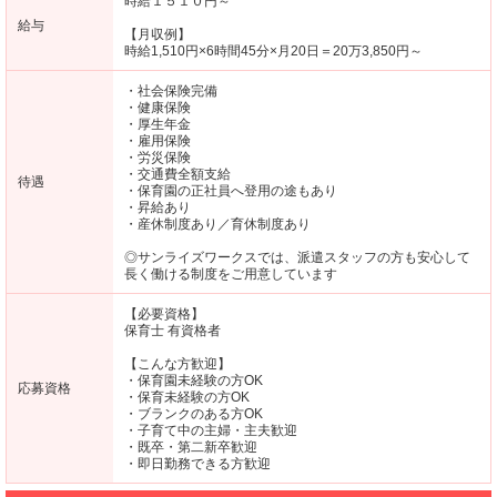
時給１５１０円～
給与
【月収例】
時給1,510円×6時間45分×月20日＝20万3,850円～
・社会保険完備
・健康保険
・厚生年金
・雇用保険
・労災保険
・交通費全額支給
待遇
・保育園の正社員へ登用の途もあり
・昇給あり
・産休制度あり／育休制度あり
◎サンライズワークスでは、派遣スタッフの方も安心して
長く働ける制度をご用意しています
【必要資格】
保育士 有資格者
【こんな方歓迎】
・保育園未経験の方OK
応募資格
・保育未経験の方OK
・ブランクのある方OK
・子育て中の主婦・主夫歓迎
・既卒・第二新卒歓迎
・即日勤務できる方歓迎