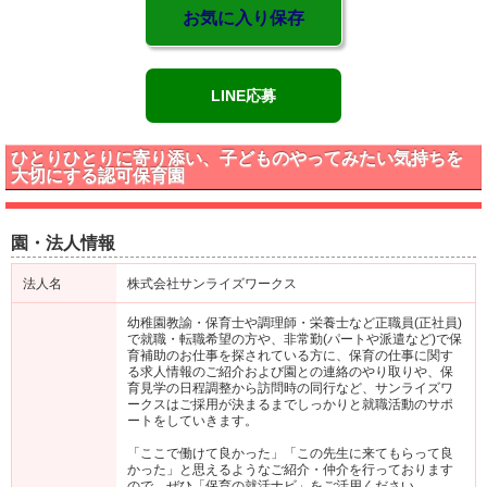
お気に入り保存
LINE応募
ひとりひとりに寄り添い、子どものやってみたい気持ちを
大切にする認可保育園
園・法人情報
法人名
株式会社サンライズワークス
幼稚園教諭・保育士や調理師・栄養士など正職員(正社員)
で就職・転職希望の方や、非常勤(パートや派遣など)で保
育補助のお仕事を探されている方に、保育の仕事に関す
る求人情報のご紹介および園との連絡のやり取りや、保
育見学の日程調整から訪問時の同行など、サンライズワ
ークスはご採用が決まるまでしっかりと就職活動のサポ
ートをしていきます。
「ここで働けて良かった」「この先生に来てもらって良
かった」と思えるようなご紹介・仲介を行っております
ので、ぜひ「保育の就活ナビ」をご活用ください。