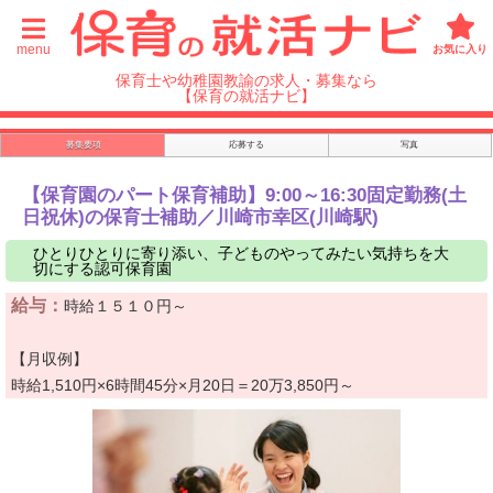
menu
お気に入り
保育士や幼稚園教諭の求人・募集なら
【保育の就活ナビ】
募集要項
応募する
写真
【保育園のパート保育補助】9:00～16:30固定勤務(土
日祝休)の保育士補助／川崎市幸区(川崎駅)
ひとりひとりに寄り添い、子どものやってみたい気持ちを大
切にする認可保育園
給与：
時給１５１０円～
【月収例】
時給1,510円×6時間45分×月20日＝20万3,850円～