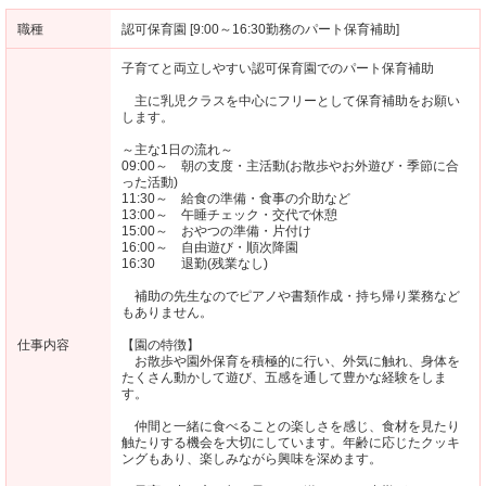
職種
認可保育園 [9:00～16:30勤務のパート保育補助]
子育てと両立しやすい認可保育園でのパート保育補助
主に乳児クラスを中心にフリーとして保育補助をお願い
します。
～主な1日の流れ～
09:00～ 朝の支度・主活動(お散歩やお外遊び・季節に合
った活動)
11:30～ 給食の準備・食事の介助など
13:00～ 午睡チェック・交代で休憩
15:00～ おやつの準備・片付け
16:00～ 自由遊び・順次降園
16:30 退勤(残業なし)
補助の先生なのでピアノや書類作成・持ち帰り業務など
もありません。
仕事内容
【園の特徴】
お散歩や園外保育を積極的に行い、外気に触れ、身体を
たくさん動かして遊び、五感を通して豊かな経験をしま
す。
仲間と一緒に食べることの楽しさを感じ、食材を見たり
触たりする機会を大切にしています。年齢に応じたクッキ
ングもあり、楽しみながら興味を深めます。