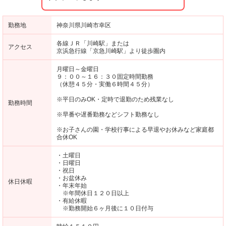
勤務地
神奈川県川崎市幸区
各線ＪＲ「川崎駅」または
アクセス
京浜急行線「京急川崎駅」より徒歩圏内
月曜日～金曜日
９：００～１６：３０固定時間勤務
（休憩４５分・実働６時間４５分）
※平日のみOK・定時で退勤のため残業なし
勤務時間
※早番や遅番勤務などシフト勤務なし
※お子さんの園・学校行事による早退やお休みなど家庭都
合休OK
・土曜日
・日曜日
・祝日
・お盆休み
休日休暇
・年末年始
※年間休日１２０日以上
・有給休暇
※勤務開始６ヶ月後に１０日付与