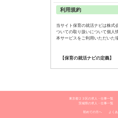
利用規約
当サイト保育の就活ナビは株式
ついての取り扱いについて個人
本サービスをご利用いただいた
【保育の就活ナビの定義】
保育の就活ナビとは、株式
索サイト及び、それに関連
保育の就活ナビをご利用に
【利用規約の範囲】
東京都２３区の求人・仕事一覧
茨城県の求人・仕事一覧
本利用規約は保育の就活ナ
初めての方へ
よくあ