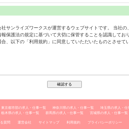
会社サンライズワークスが運営するウェブサイトです。 当社の
情報保護法の規定に基づいて大切に保管することを認識してお
場合、以下の「利用規約」に同意していただいたものとさせて
会社サンライズワークスが運営する、インターネット・モバ
するサービスの総称です。
なる方は、保育の就活ナビにおいて入力した情報の内容につ
東京都市部の求人・仕事一覧
神奈川県の求人・仕事一覧
埼玉県の求人・仕
栃木県の求人・仕事一覧
群馬県の求人・仕事一覧
宮城県の求人・仕事一覧
ビが提供するすべてのサービスに対して適用されます。
る質問
運営会社
サイトマップ
利用規約
プライバシーポリシー