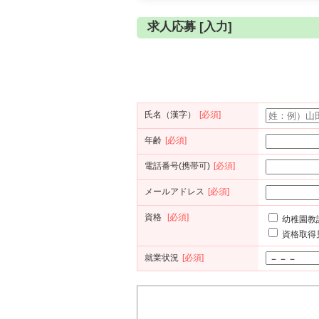
求人応募 [入力]
氏名（漢字）
[必須]
年齢
[必須]
電話番号(携帯可)
[必須]
メールアドレス
[必須]
資格
[必須]
幼稚園教
資格取得
就業状況
[必須]