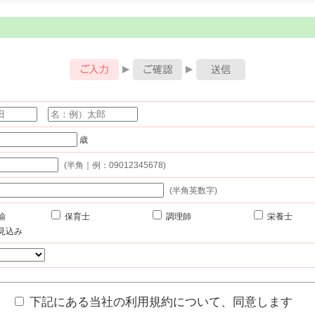
入力
歳
(半角｜例：09012345678)
(半角英数字)
諭
保育士
調理師
栄養士
見込み
下記にある当社の利用規約について、同意します