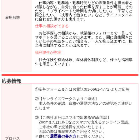
仕事内容・勤務地・勤務時間などの希望条件を担当者と
相談しながら、自分に合った仕事を探すことが可能。その
ため、「プライベートな時間も大切にしたい」「子育てと
両立したい」「扶養内で働きたい」など、ライフスタイル
雇用形態
に合わせた働き方も出来ます。
仕事の相談ができる
お仕事探しの相談から、就業後のフォローまで一貫して
サポートを受けることが出来ます。また、園に直接聞きに
くい仕事の相談をしたい場合も、一人で抱え込まずに、担
当者に相談することが出来ます。
福利厚生が充実
社会保険や有給休暇、産休育休制度など、様々な福利厚
生を用意しています。
応募情報
①応募フォームまたはお電話(03-6661-4772)よりご応募
②【サンライズワークスよりご連絡】
求人条件の確認、資格や通勤方法などの確認をご連絡い
たします
③【ご来社またはスマホで出来るWEB面談】
ZoomまたはLINEなどスマホで出来るオンライン面談。
ご来社の際は交通費を支給いたします。
面談の際は履歴書のみご用意ください。
※併せて
履歴書の書き方
もご覧ください。
プロセス