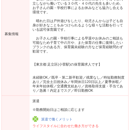
立しながら働いている３０代・４０代の先生も多いため、
お子さんの園・学校行事によるお休みなども協力し合える
環境です。
晴れた日は戸外遊びをしたり、幼児さんからは子ども自
身が好きなことをみつけられるような様々な活動を行って
いる認可保育園です。
募集情報
お子さんの園・学校行事による早退やお休みのご相談も
可能なため子育て中の方や、また保育の仕事に復帰したい
ブランクのある方、保育園未経験の方など保育経験問わず
歓迎です。
【東京都 足立区(小菅駅)の保育園求人です】
未経験OK／既卒・第二新卒歓迎／残業なし／時短勤務制度
あり／完全土日祝休み／年間休日120日以上／夏季休暇／
年末年始休暇／交通費支給あり／資格取得支援・手当てあ
り／急募！内定までスグ／即日勤務OK
派遣
※勤務開始日はご相談に応じます
派遣で働くメリット
ライフスタイルに合わせた働き方ができる