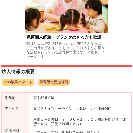
保育園未経験・ブランクのある方も歓迎
晴れた日は戸外遊びをしたり、幼児さんからは子
ども自身が好きなことをみつけられるような様々
な活動を行っている認可保育園です ※画像はイ
メージです
求人情報の概要
9:00以降スタート
保育園で固定時間
勤務地
東京都足立区
アクセス
東武スカイツリーライン「小菅駅」より徒歩圏内
月曜日～金曜日／９：００～１７：００固定時間勤務（休
憩４５分・実働７時間１５分）
勤務時間
※基本的に定時で勤務終了のため残業なし