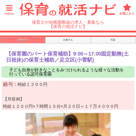
menu
お気に入り
保育士や幼稚園教諭の求人・募集なら
【保育の就活ナビ】
募集要項
応募する
写真
【保育園のパート保育補助】9:00～17:00固定勤務(土
日祝休)の保育士補助／足立区(小菅駅)
子ども自身が好きなことをみつけられるような様々な活動を
行っている認可保育園
給与：
時給１２００円
【月収例】
時給１２００円×７時間１５分×月２０日＝１７万４０００円