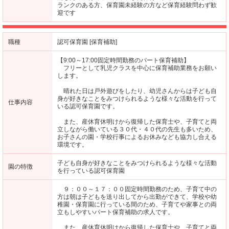
ランクのある方、保育園未経験の方など保育経験問わず歓
迎です
職種
認可保育園 [保育補助]
【9:00～17:00固定時間勤務のパート保育補助】
フリーとして乳児クラスを中心に保育補助業務をお願い
します。
晴れた日は戸外遊びをしたり、幼児さんからは子ども自
身が好きなことをみつけられるような様々な活動を行って
仕事内容
いる認可保育園です。
また、産休育休明けから復帰した保育士や、子育てと両
立しながら働いている３０代・４０代の先生も多いため、
お子さんの園・学校行事によるお休みなども協力し合える
環境です。
子ども自身が好きなことをみつけられるような様々な活動
園の特徴
を行っている認可保育園
９：００～１７：００固定時間勤務のため、子育て中の
方は朝は子どもを送り出してから出勤ができて、学校や幼
稚園・保育園に行っている間のため、子育てや家事との両
立もしやすいパート保育補助の求人です。
また、産休育休明けから復帰した保育士や、子育てと両