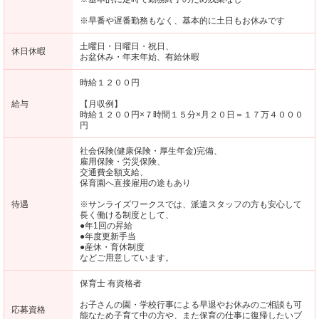
※早番や遅番勤務もなく、基本的に土日もお休みです
土曜日・日曜日・祝日、
休日休暇
お盆休み・年末年始、有給休暇
時給１２００円
給与
【月収例】
時給１２００円×７時間１５分×月２０日＝１７万４０００
円
社会保険(健康保険・厚生年金)完備、
雇用保険・労災保険、
交通費全額支給、
保育園へ直接雇用の途もあり
待遇
※サンライズワークスでは、派遣スタッフの方も安心して
長く働ける制度として、
●年1回の昇給
●年度更新手当
●産休・育休制度
などご用意しています。
保育士 有資格者
お子さんの園・学校行事による早退やお休みのご相談も可
応募資格
能なため子育て中の方や、また保育の仕事に復帰したいブ