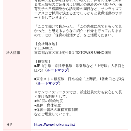
る求人情報のご紹介および園との連絡のやり取りや、保
育見学の日程調整から訪問時の同行など、サンライズワ
ークスはご採用が決まるまでしっかりと就職活動のサポ
ートをしていきます。
「ここで働けて良かった」「この先生に来てもらって良
かった」と思えるようなご紹介・仲介を行っております
ので、ぜひ「保育の就活ナビ」をご活用ください。
【会社所在地】
〒110-0015
法人情報
東京都台東区東上野4-8-1 TIXTOWER UENO 8階
【最寄駅】
■JR山手線・京浜東北線・常磐線など「上野駅」入谷口と
ほ2分《
ルートマップ
》
■東京メトロ銀座線・日比谷線「上野駅」1番出口とほ3分
《
ルートマップ
》
※サンライズワークスでは、派遣社員の方も安心して長
く働ける制度として、
●年1回の昇給制度
●産休・育休制度
●保育士資格の取得支援制度
などご用意しています。
ＨＰ
https://www.hoikunavi.jp/