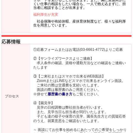
くい仕事の相談をしたい場合も、一人で抱え込まずに、担
当者に相談することが出来ます。
福利厚生が充実
社会保険や有給休暇、産休育休制度など、様々な福利厚
生を用意しています。
応募情報
①応募フォームまたはお電話(03-6661-4772)よりご応募
②【サンライズワークスよりご連絡】
求人条件の確認、資格や通勤方法などの確認をご連絡い
たします
③【ご来社またはスマホで出来るWEB面談】
ZoomまたはLINEなどスマホで出来るオンライン面談。
ご来社の際は交通費を支給いたします。
面談の際は履歴書のみご用意ください。
※併せて
履歴書の書き方
もご覧ください。
プロセス
④【園見学】
見学の日程調整は弊社担当者が行います。
また、見学当日も担当者が同行いたします。
子ども達の様子や保育の見学、園長先生方との質疑応答
のうえ、就業意思をご確認をいたします。
～ 面談にてお仕事を始めるにあたってのご希望をしっかり