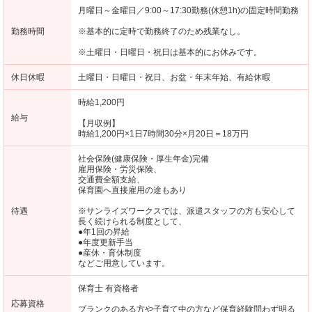
月曜日～金曜日／9:00～17:30勤務(休憩1h)の固定時間勤務
勤務時間
※基本的に定時で勤務終了のため残業なし。
※土曜日・日曜日・祝日は基本的にお休みです。
休日休暇
土曜日・日曜日・祝日、お盆・年末年始、有給休暇
時給1,200円
給与
【月収例】
時給1,200円×1日7時間30分×月20日＝18万円
社会保険(健康保険・厚生年金)完備
雇用保険・労災保険、
交通費全額支給、
保育園へ直接雇用の途もあり
待遇
※サンライズワークスでは、派遣スタッフの方も安心して
長く続けられる制度として、
●年1回の昇給
●年度更新手当
●産休・育休制度
などご用意しています。
保育士 有資格者
応募資格
ブランクのある方や子育て中の方など保育経験問わず明る