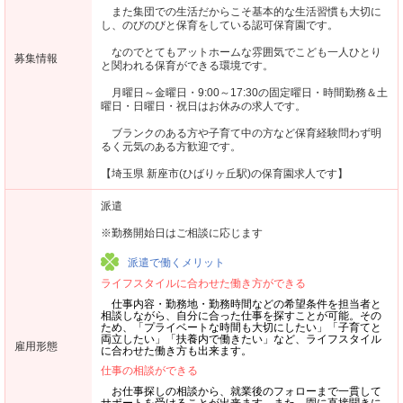
また集団での生活だからこそ基本的な生活習慣も大切に
し、のびのびと保育をしている認可保育園です。
なのでとてもアットホームな雰囲気でこども一人ひとり
募集情報
と関われる保育ができる環境です。
月曜日～金曜日・9:00～17:30の固定曜日・時間勤務＆土
曜日・日曜日・祝日はお休みの求人です。
ブランクのある方や子育て中の方など保育経験問わず明
るく元気のある方歓迎です。
【埼玉県 新座市(ひばりヶ丘駅)の保育園求人です】
派遣
※勤務開始日はご相談に応じます
派遣で働くメリット
ライフスタイルに合わせた働き方ができる
仕事内容・勤務地・勤務時間などの希望条件を担当者と
相談しながら、自分に合った仕事を探すことが可能。その
ため、「プライベートな時間も大切にしたい」「子育てと
両立したい」「扶養内で働きたい」など、ライフスタイル
雇用形態
に合わせた働き方も出来ます。
仕事の相談ができる
お仕事探しの相談から、就業後のフォローまで一貫して
サポートを受けることが出来ます。また、園に直接聞きに