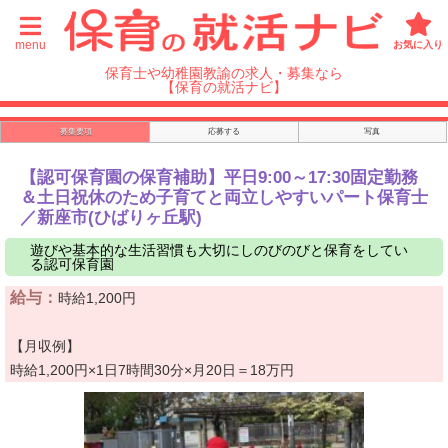
menu
お気に入り
保育士や幼稚園教諭の求人・募集なら
【保育の就活ナビ】
募集要項
応募する
写真
【認可保育園の保育補助】平日9:00～17:30固定勤務
＆土日祝休のため子育てと両立しやすいパート保育士
／新座市(ひばりヶ丘駅)
遊びや基本的な生活習慣も大切にしのびのびと保育をしてい
る認可保育園
給与：
時給1,200円
【月収例】
時給1,200円×1日7時間30分×月20日＝18万円