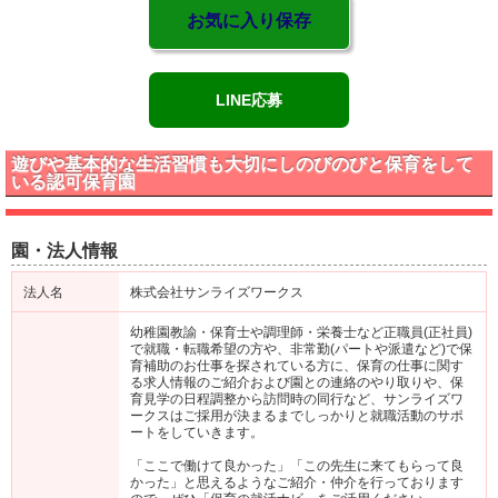
お気に入り保存
LINE応募
遊びや基本的な生活習慣も大切にしのびのびと保育をして
いる認可保育園
園・法人情報
法人名
株式会社サンライズワークス
幼稚園教諭・保育士や調理師・栄養士など正職員(正社員)
で就職・転職希望の方や、非常勤(パートや派遣など)で保
育補助のお仕事を探されている方に、保育の仕事に関す
る求人情報のご紹介および園との連絡のやり取りや、保
育見学の日程調整から訪問時の同行など、サンライズワ
ークスはご採用が決まるまでしっかりと就職活動のサポ
ートをしていきます。
「ここで働けて良かった」「この先生に来てもらって良
かった」と思えるようなご紹介・仲介を行っております