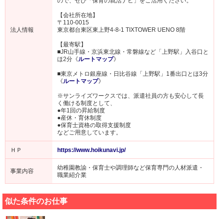
ので、ぜひ「保育の就活ナビ」をご活用ください。
【会社所在地】
〒110-0015
法人情報
東京都台東区東上野4-8-1 TIXTOWER UENO 8階
【最寄駅】
■JR山手線・京浜東北線・常磐線など「上野駅」入谷口と
ほ2分《
ルートマップ
》
■東京メトロ銀座線・日比谷線「上野駅」1番出口とほ3分
《
ルートマップ
》
※サンライズワークスでは、派遣社員の方も安心して長
く働ける制度として、
●年1回の昇給制度
●産休・育休制度
●保育士資格の取得支援制度
などご用意しています。
ＨＰ
https://www.hoikunavi.jp/
幼稚園教諭・保育士や調理師など保育専門の人材派遣・
事業内容
職業紹介業
似た条件のお仕事