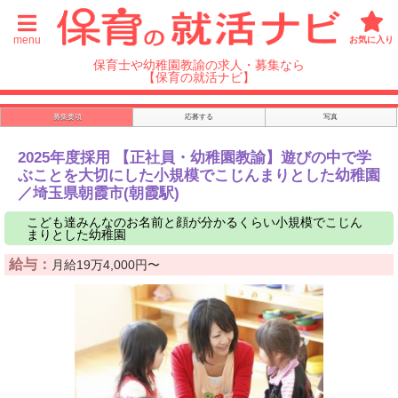
menu
お気に入り
保育士や幼稚園教諭の求人・募集なら
【保育の就活ナビ】
募集要項
応募する
写真
2025年度採用 【正社員・幼稚園教諭】遊びの中で学
ぶことを大切にした小規模でこじんまりとした幼稚園
／埼玉県朝霞市(朝霞駅)
こども達みんなのお名前と顔が分かるくらい小規模でこじん
まりとした幼稚園
給与：
月給19万4,000円〜