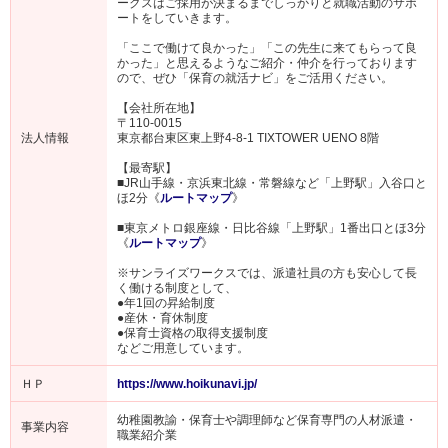
ークスはご採用が決まるまでしっかりと就職活動のサポ
ートをしていきます。
「ここで働けて良かった」「この先生に来てもらって良
かった」と思えるようなご紹介・仲介を行っております
ので、ぜひ「保育の就活ナビ」をご活用ください。
【会社所在地】
〒110-0015
法人情報
東京都台東区東上野4-8-1 TIXTOWER UENO 8階
【最寄駅】
■JR山手線・京浜東北線・常磐線など「上野駅」入谷口と
ほ2分《
ルートマップ
》
■東京メトロ銀座線・日比谷線「上野駅」1番出口とほ3分
《
ルートマップ
》
※サンライズワークスでは、派遣社員の方も安心して長
く働ける制度として、
●年1回の昇給制度
●産休・育休制度
●保育士資格の取得支援制度
などご用意しています。
ＨＰ
https://www.hoikunavi.jp/
幼稚園教諭・保育士や調理師など保育専門の人材派遣・
事業内容
職業紹介業