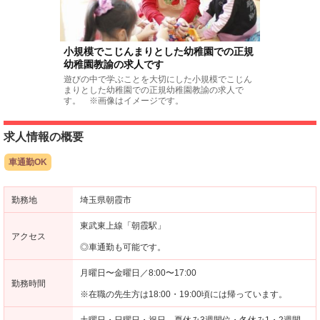
小規模でこじんまりとした幼稚園での正規
幼稚園教諭の求人です
遊びの中で学ぶことを大切にした小規模でこじん
まりとした幼稚園での正規幼稚園教諭の求人で
す。 ※画像はイメージです。
求人情報の概要
車通勤OK
勤務地
埼玉県朝霞市
東武東上線「朝霞駅」
アクセス
◎車通勤も可能です。
月曜日〜金曜日／8:00〜17:00
勤務時間
※在職の先生方は18:00・19:00頃には帰っています。
土曜日・日曜日・祝日、夏休み3週間位・冬休み1・2週間