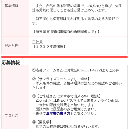
募集情報
また、自然の残る環境の園庭で、のびのびと遊び、先生
達も元気に優しくこども達と受け止めています。
新卒者から保育経験問わず明るく元気のある方歓迎で
す。
【埼玉県 朝霞市(朝霞駅)の幼稚園求人です】
正社員
雇用形態
【２０２５年度採用】
応募情報
①応募フォームまたはお電話(03-6661-4772)よりご応募
②【サンライズワークスよりご連絡】
求人条件の確認、資格や通勤方法などの確認をご連絡い
たします
③【ご来社またはスマホで出来るWEB面談】
ZoomまたはLINEなどスマホで出来るオンライン面談。
ご来社の際は交通費を支給いたします。
面談の際は履歴書のみご用意ください。
※併せて
履歴書の書き方
もご覧ください。
プロセス
④【園見学】
見学の日程調整は弊社担当者が行います。