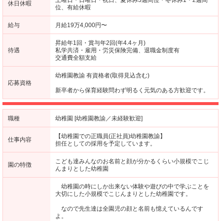
休日休暇
位、有給休暇
給与
月給19万4,000円〜
昇給年1回・賞与年2回(年4.4ヶ月)
待遇
私学共済・雇用・労災保険完備、退職金制度有
交通費全額支給
幼稚園教諭 有資格者(取得見込含む)
応募資格
新卒者から保育経験問わず明るく元気のある方歓迎です。
職種
幼稚園 [幼稚園教諭／未経験歓迎]
【幼稚園での正職員(正社員)幼稚園教諭】
仕事内容
担任としての採用を予定しています。
こども達みんなのお名前と顔が分かるくらい小規模でこじ
園の特徴
んまりとした幼稚園
幼稚園の時にしか出来ない体験や遊びの中で学ぶことを
大切にした小規模でこじんまりとした幼稚園です。
なので先生達は全園児の顔と名前も憶えているんです
よ。