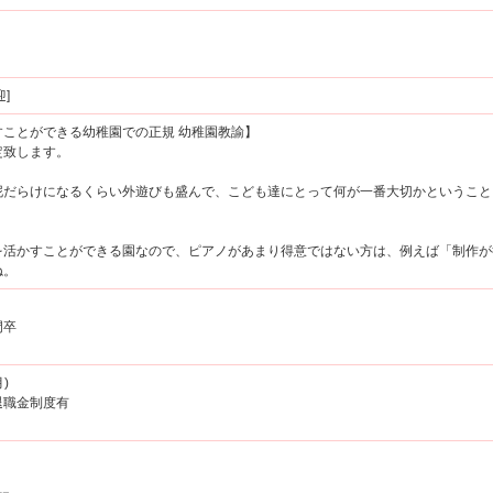
]
ことができる幼稚園での正規 幼稚園教諭】
致します。
だらけになるくらい外遊びも盛んで、こども達にとって何が一番大切かということ
活かすことができる園なので、ピアノがあまり得意ではない方は、例えば「制作が
ね。
門卒
)
退職金制度有