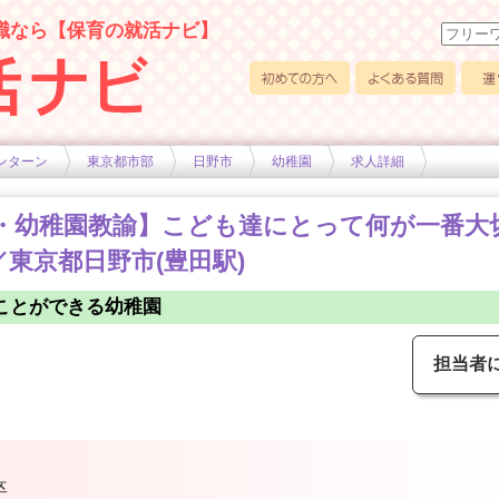
職なら【保育の就活ナビ】
初めての方へ
よくある質問
運営
ンターン
東京都市部
日野市
幼稚園
求人詳細
社員・幼稚園教諭】こども達にとって何が一番
東京都日野市(豊田駅)
ことができる幼稚園
担当者
卒