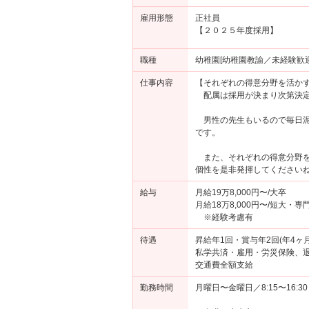
雇用形態
正社員
【２０２５年度採用】
職種
幼稚園[幼稚園教諭／未経験歓迎
仕事内容
【それぞれの得意分野を活かす
配属は採用が決まり次第決定
男性の先生もいるので毎日泥
です。
また、それぞれの得意分野を
個性を是非発揮してください
給与
月給19万8,000円〜/大卒
月給18万8,000円〜/短大・専
※経験考慮有
待遇
昇給年1回・賞与年2回(年4ヶ月
私学共済・雇用・労災保険、
交通費全額支給
勤務時間
月曜日〜金曜日／8:15〜16:30