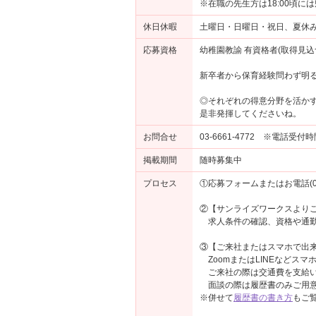
※在職の先生方は18:00頃に
休日休暇
土曜日・日曜日・祝日、夏休み
応募資格
幼稚園教諭 有資格者(取得見込
新卒者から保育経験問わず明
◎それぞれの得意分野を活か
是非発揮してくださいね。
お問合せ
03-6661-4772 ※電話受付
掲載期間
随時募集中
プロセス
①応募フォームまたはお電話(03-
②【サンライズワークスより
求人条件の確認、資格や通勤
③【ご来社またはスマホで出来
ZoomまたはLINEなどス
ご来社の際は交通費を支給い
面談の際は履歴書のみご用意
※併せて
履歴書の書き方
もご