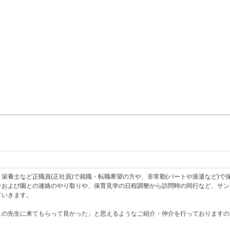
栄養士など正職員(正社員)で就職・転職希望の方や、非常勤(パートや派遣など)
介および園との連絡のやり取りや、保育見学の日程調整から訪問時の同行など、サン
ていきます。
この先生に来てもらって良かった」と思えるようなご紹介・仲介を行っておりますの