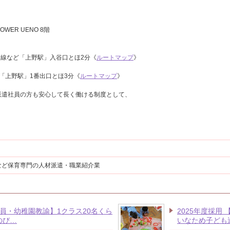
OWER UENO 8階
磐線など「上野駅」入谷口とほ2分《
ルートマップ
》
「上野駅」1番出口とほ3分《
ルートマップ
》
派遣社員の方も安心して長く働ける制度として、
など保育専門の人材派遣・職業紹介業
社員・幼稚園教諭】1クラス20名くら
2025年度採用
のび…
いなため子ども