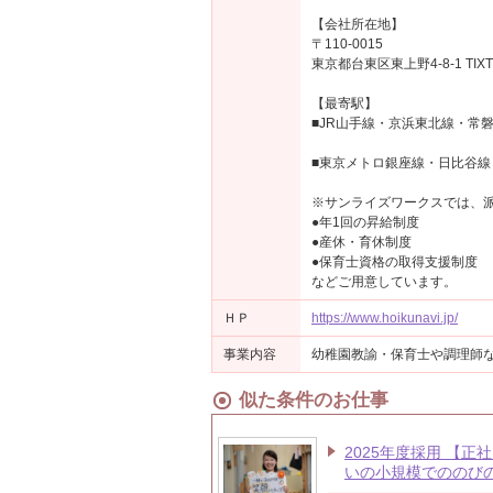
【会社所在地】
〒110-0015
東京都台東区東上野4-8-1 TIXT
【最寄駅】
■JR山手線・京浜東北線・常
■東京メトロ銀座線・日比谷線
※サンライズワークスでは、
●年1回の昇給制度
●産休・育休制度
●保育士資格の取得支援制度
などご用意しています。
ＨＰ
https://www.hoikunavi.jp/
事業内容
幼稚園教諭・保育士や調理師
似た条件のお仕事
2025年度採用 【正
いの小規模でののび