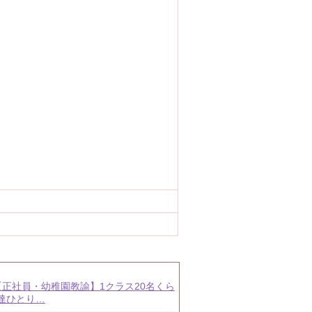
 【正社員・幼稚園教諭】1クラス20名くら
達ひとり…