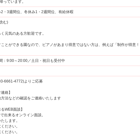
は帰っています。
2・3週間位、冬休み1・2週間位、有給休暇
含む)
るく元気のある方歓迎です。
すことができる園なので、ピアノがあまり得意ではない方は、例えば「制作が得意！
時間：9:00～20:00／土日・祝日も受付中
6661-4772)よりご応募
ご連絡】
方法などの確認をご連絡いたします
るWEB面談】
マホで出来るオンライン面談。
たします。
ください。
覧ください。