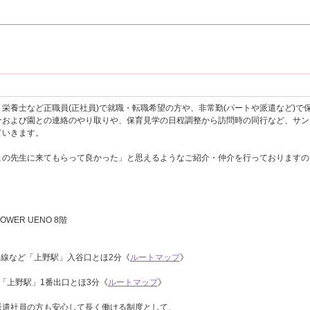
栄養士など正職員(正社員)で就職・転職希望の方や、非常勤(パートや派遣など)
介および園との連絡のやり取りや、保育見学の日程調整から訪問時の同行など、サン
ていきます。
この先生に来てもらって良かった」と思えるようなご紹介・仲介を行っておりますの
OWER UENO 8階
磐線など「上野駅」入谷口とほ2分《
ルートマップ
》
「上野駅」1番出口とほ3分《
ルートマップ
》
派遣社員の方も安心して長く働ける制度として、