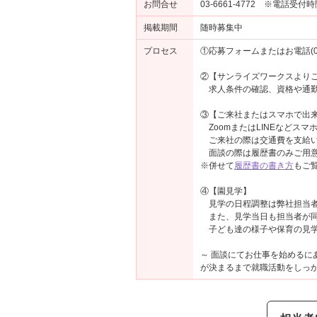
お問合せ
03-6661-4772 ※電話受付
掲載期間
随時募集中
プロセス
①応募フォームまたはお電話(03-
②【サンライズワークスより
求人条件の確認、資格や通勤
③【ご来社またはスマホで出来
ZoomまたはLINEなどス
ご来社の際は交通費を支給い
面談の際は履歴書のみご用意
※併せて
履歴書の書き方
もご
④【園見学】
見学の日程調整は弊社担当者
また、見学当日も担当者が同
子ども達の様子や保育の見学
～ 面談にてお仕事を始める
が決まるまで就職活動をしっか