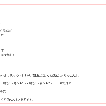
]
幼稚園教諭】
ます。
月)
退職金制度有
30くらいまで残っていますが、普段はほとんど残業はありませんよ。
3週間位・冬休み1・2週間位・春休み2・3日、有給休暇
含む)
るく元気のある方歓迎です。