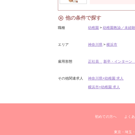
他の条件で探す
職種
幼稚園
>
幼稚園教諭／未経
エリア
神奈川県
>
横浜市
雇用形態
正社員
新卒・インター
その他関連求人
神奈川県×幼稚園 求人
横浜市×幼稚園 求人
初めての方へ
よくあ
東京・埼玉