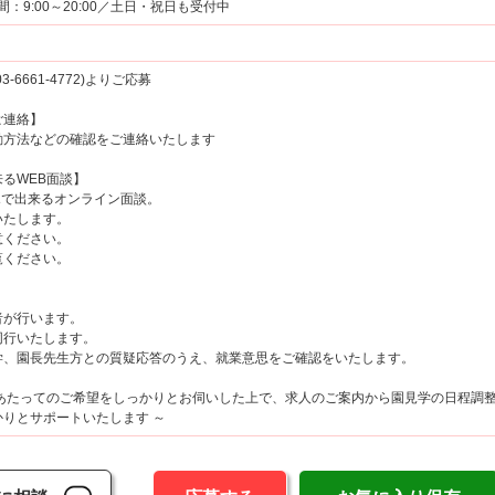
時間：9:00～20:00／土日・祝日も受付中
6661-4772)よりご応募
ご連絡】
方法などの確認をご連絡いたします
るWEB面談】
マホで出来るオンライン面談。
たします。
ください。
覧ください。
が行います。
行いたします。
、園長先生方との質疑応答のうえ、就業意思をご確認をいたします。
にあたってのご希望をしっかりとお伺いした上で、求人のご案内から園見学の日程調
りとサポートいたします ～