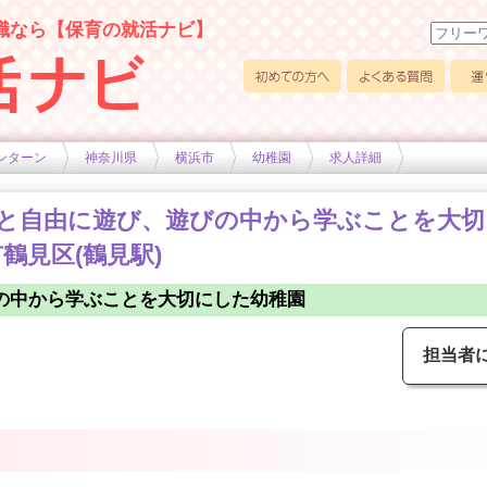
職なら【保育の就活ナビ】
初めての方へ
よくある質問
運営
ンターン
神奈川県
横浜市
幼稚園
求人詳細
のびと自由に遊び、遊びの中から学ぶことを大
鶴見区(鶴見駅)
の中から学ぶことを大切にした幼稚園
担当者