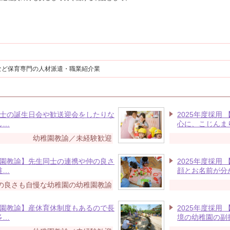
など保育専門の人材派遣・職業紹介業
生同士の誕生日会や歓送迎会をしたりな
2025年度採用
し…
心に、こじんま
幼稚園教諭／未経験歓迎
幼稚園教諭】先生同士の連携や仲の良さ
2025年度採用
稚…
顔とお名前が分
の良さも自慢な幼稚園の幼稚園教諭
幼稚園教諭】産休育休制度もあるので長
2025年度採用
多…
境の幼稚園の副