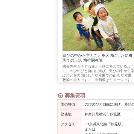
遊びの中から学ぶことを大切にした幼稚
園での正規 幼稚園教諭
園長先生も子ども達と一緒に遊んでいるよ
に、のびのびと自由に遊び、遊びの中から
ぶことを大切にした幼稚園での正規 幼稚園
教諭の求人です。 ※画像はイメージです
募集要項
園の特徴
のびのびと自由に遊び、遊び
勤務地
神奈川県横浜市鶴見区
アクセス
JR京浜東北線「鶴見駅」
または