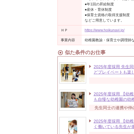
●年1回の昇給制度
●産休・育休制度
●保育士資格の取得支援制度
などご用意しています。
ＨＰ
https://www.hoikunavi.jp/
事業内容
幼稚園教諭・保育士や調理師
似た条件のお仕事
2025年度採用 先
どプレイベートも楽
2025年度採用 【
も自慢な幼稚園の幼
先生同士の連携や仲
2025年度採用 【
く働いている先生が