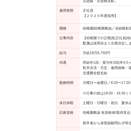
京急線「京急鶴見駅」
雇用形態
正社員
【２０２５年度採用】
職種
幼稚園[幼稚園教諭／未経験歓迎
仕事内容
【幼稚園での正職員(正社員)
配属は採用決まり次第決定し
給与
月給18万6,750円
待遇
昇給年1回・賞与年2回(年4.5ヶ
私学共済・労災・雇用保険・
交通費全額支給
勤務時間
月曜日〜金曜日／8:20〜17:20
※行事の前は18:00・18:
休日休暇
土曜日・日曜日・祝日、夏休み
応募資格
幼稚園教諭 有資格者(取得見込
新卒者から保育経験問わず明