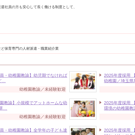
派遣社員の方も安心して長く働ける制度として、
など保育専門の人材派遣・職業紹介業
正社員・幼稚園教諭】幼児期でなければ
2025年度採用
ど…
幼稚園／埼玉県
幼稚園教諭／未経験歓迎
幼稚園教諭】小規模でアットホームな幼
2025年度採用
草…
環境の幼稚園教
幼稚園教諭／未経験歓迎
正社員・幼稚園教諭】全学年の子ども達
2025年度採用