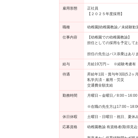
雇用形態
正社員
【２０２５年度採用】
職種
幼稚園[幼稚園教諭／未経験歓迎
仕事内容
【幼稚園での幼稚園教諭】
担任としての採用を予定して
担任の先生はバス添乗はあり
給与
月給19万円～ ※経験考慮有
待遇
昇給年1回・賞与年3回(5.2ヶ月
私学共済・雇用・労災
交通費全額支給
勤務時間
月曜日～金曜日／8:00～16:00
※在職の先生方は17:00～18
休日休暇
土曜日・日曜日・祝日、夏休み
応募資格
幼稚園教諭 有資格者(取得見込