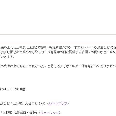
栄養士など正職員(正社員)で就職・転職希望の方や、非常勤(パートや派遣など)
介および園との連絡のやり取りや、保育見学の日程調整から訪問時の同行など、サン
ていきます。
この先生に来てもらって良かった」と思えるようなご紹介・仲介を行っておりますの
OWER UENO 8階
磐線など「上野駅」入谷口とほ2分《
ルートマップ
》
「上野駅」1番出口とほ3分《
ルートマップ
》