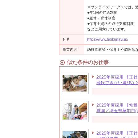
※サンライズワークスでは、
●年1回の昇給制度
●産休・育休制度
●保育士資格の取得支援制度
などご用意しています。
ＨＰ
https://www.hoikunavi.jp/
事業内容
幼稚園教諭・保育士や調理師
似た条件のお仕事
2025年度採用 【
経験できない遊びな
2025年度採用 【
稚園／埼玉県草加市(
2025年度採用 【