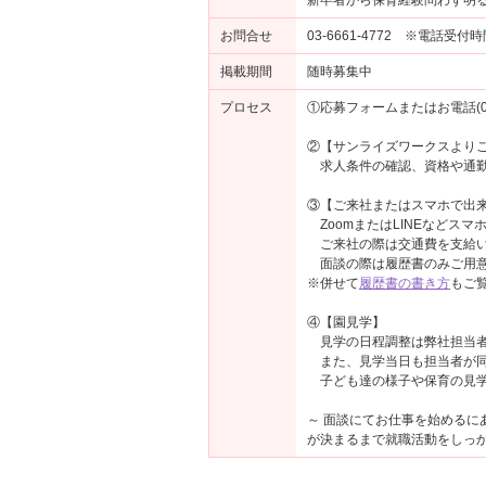
新卒者から保育経験問わず明
お問合せ
03-6661-4772 ※電話受付
掲載期間
随時募集中
プロセス
①応募フォームまたはお電話(03-
②【サンライズワークスより
求人条件の確認、資格や通勤
③【ご来社またはスマホで出来
ZoomまたはLINEなどス
ご来社の際は交通費を支給い
面談の際は履歴書のみご用意
※併せて
履歴書の書き方
もご
④【園見学】
見学の日程調整は弊社担当者
また、見学当日も担当者が同
子ども達の様子や保育の見学
～ 面談にてお仕事を始める
が決まるまで就職活動をしっか