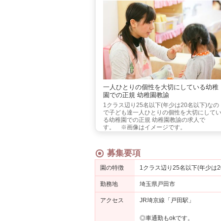
一人ひとりの個性を大切にしている幼稚
園での正規 幼稚園教諭
1クラス辺り25名以下(年少は20名以下)なの
で子ども達一人ひとりの個性を大切にして
る幼稚園での正規 幼稚園教諭の求人で
す。 ※画像はイメージです。
募集要項
園の特徴
1クラス辺り25名以下(年少
勤務地
埼玉県戸田市
アクセス
JR埼京線「戸田駅」
◎車通勤もokです。