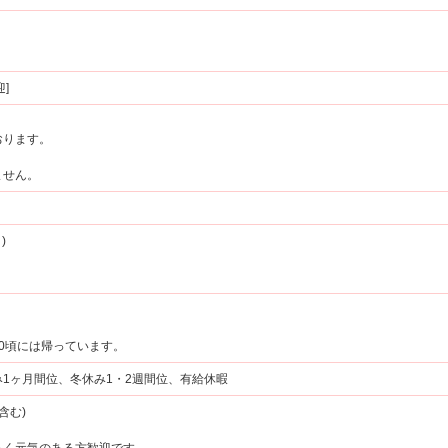
]
おります。
ません。
)
:00頃には帰っています。
1ヶ月間位、冬休み1・2週間位、有給休暇
含む)