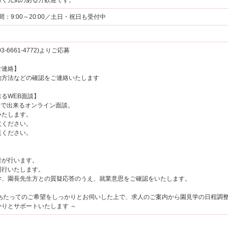
るく元気のある方歓迎です。
時間：9:00～20:00／土日・祝日も受付中
6661-4772)よりご応募
ご連絡】
方法などの確認をご連絡いたします
るWEB面談】
マホで出来るオンライン面談。
たします。
ください。
覧ください。
が行います。
行いたします。
、園長先生方との質疑応答のうえ、就業意思をご確認をいたします。
にあたってのご希望をしっかりとお伺いした上で、求人のご案内から園見学の日程調
りとサポートいたします ～