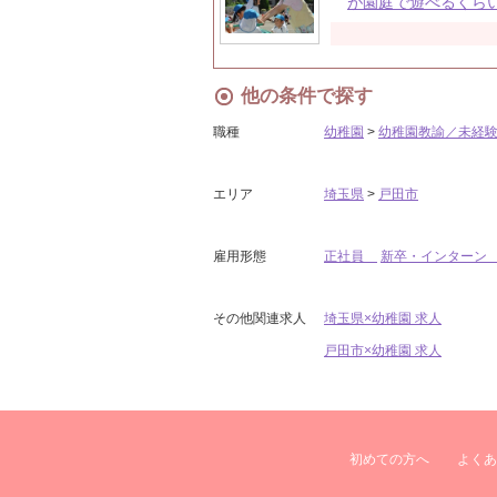
が園庭で遊べるくら
他の条件で探す
職種
幼稚園
>
幼稚園教諭／未経
エリア
埼玉県
>
戸田市
雇用形態
正社員
新卒・インター
その他関連求人
埼玉県×幼稚園 求人
戸田市×幼稚園 求人
初めての方へ
よくあ