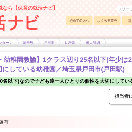
職なら【保育の就活ナビ】
初めての方へ
よくある質問
運営
ンターン
埼玉県
戸田市
幼稚園
求人詳細
員・幼稚園教諭】1クラス辺り25名以下(年少は
にしている幼稚園／埼玉県戸田市(戸田駅)
は20名以下)なので子ども達一人ひとりの個性を大切にしてい
担当者
慮有