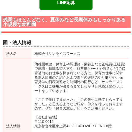
LINE応募
残業もほとんどなく、夏休みなど長期休みもしっかりある
小規模な幼稚園
園・法人情報
法人名
株式会社サンライズワークス
幼稚園教諭・保育士や調理師・栄養士など正職員(正社員)
で就職・転職希望の方や、非常勤(パートや派遣など)で保
育補助のお仕事を探されている方に、保育の仕事に関す
る求人情報のご紹介および園との連絡のやり取りや、保
育見学の日程調整から訪問時の同行など、サンライズワ
ークスはご採用が決まるまでしっかりと就職活動のサポ
ートをしていきます。
「ここで働けて良かった」「この先生に来てもらって良
かった」と思えるようなご紹介・仲介を行っております
ので、ぜひ「保育の就活ナビ」をご活用ください。
【会社所在地】
〒110-0015
法人情報
東京都台東区東上野4-8-1 TIXTOWER UENO 8階