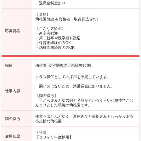
・退職金制度あり
【資格】
幼稚園教諭 有資格者（取得見込含む）
【こんな方歓迎】
応募資格
・新卒者歓迎
・第二新卒や既卒者も歓迎
・保育未経験の方OK
・幼稚園未経験の方OK
職種
幼稚園 [幼稚園教諭／未経験歓迎]
クラス担任としての採用を予定しています。
園バスはないため、添乗業務はありません。
仕事内容
【園の特徴】
子ども達みんなの顔と名前が分かるくらい小規模でこじ
んまりとした環境の幼稚園です。
残業もほとんどなく、夏休みなど長期休みもしっかりある
園の特徴
小規模な幼稚園
正社員
雇用形態
【２０２５年度採用】