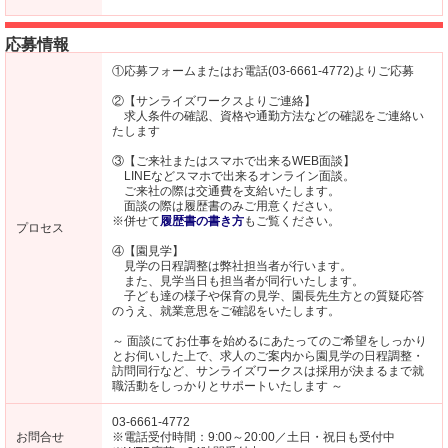
応募情報
①応募フォームまたはお電話(03-6661-4772)よりご応募
②【サンライズワークスよりご連絡】
求人条件の確認、資格や通勤方法などの確認をご連絡い
たします
③【ご来社またはスマホで出来るWEB面談】
LINEなどスマホで出来るオンライン面談。
ご来社の際は交通費を支給いたします。
面談の際は履歴書のみご用意ください。
※併せて
履歴書の書き方
もご覧ください。
プロセス
④【園見学】
見学の日程調整は弊社担当者が行います。
また、見学当日も担当者が同行いたします。
子ども達の様子や保育の見学、園長先生方との質疑応答
のうえ、就業意思をご確認をいたします。
～ 面談にてお仕事を始めるにあたってのご希望をしっかり
とお伺いした上で、求人のご案内から園見学の日程調整・
訪問同行など、サンライズワークスは採用が決まるまで就
職活動をしっかりとサポートいたします ～
03-6661-4772
お問合せ
※電話受付時間：9:00～20:00／土日・祝日も受付中