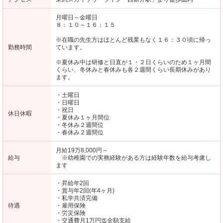
月曜日～金曜日
８：１０～１６：１５
※在職の先生方はほとんど残業もなく１６：３０頃に帰っ
勤務時間
ています。
※夏休み中は研修と日直が１・２日くらいのため１ヶ月間
くらい、冬休みと春休みも各２週間くらい長期休みがあり
ます。
・土曜日
・日曜日
・祝日
休日休暇
・夏休み１ヶ月間位
・冬休み２週間位
・春休み２週間位
月給19万8,000円～
給与
※幼稚園での実務経験がある方は経験年数を給与考慮し
ます
・昇給年2回
・賞与年2回(年4ヶ月)
・私学共済完備
待遇
・雇用保険
・労災保険
・交通費月1万円迄全額支給