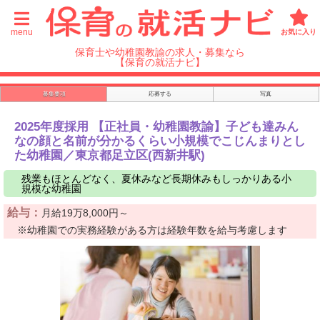
menu
お気に入り
保育士や幼稚園教諭の求人・募集なら
【保育の就活ナビ】
募集要項
応募する
写真
2025年度採用 【正社員・幼稚園教諭】子ども達みん
なの顔と名前が分かるくらい小規模でこじんまりとし
た幼稚園／東京都足立区(西新井駅)
残業もほとんどなく、夏休みなど長期休みもしっかりある小
規模な幼稚園
給与：
月給19万8,000円～
※幼稚園での実務経験がある方は経験年数を給与考慮します