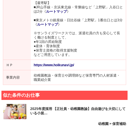
【最寄駅】
■JR山手線・京浜東北線・常磐線など「上野駅」入谷口と
ほ2分《
ルートマップ
》
■東京メトロ銀座線・日比谷線「上野駅」1番出口とほ3分
《
ルートマップ
》
※サンライズワークスでは、派遣社員の方も安心して長
く働ける制度として、
●年1回の昇給制度
●産休・育休制度
●保育士資格の取得支援制度
などご用意しています。
ＨＰ
https://www.hoikunavi.jp/
幼稚園教諭・保育士や調理師など保育専門の人材派遣・
事業内容
職業紹介業
似た条件のお仕事
2025年度採用 【正社員・幼稚園教諭】自由遊びを大切にして
いる小規…
幼稚園 > 保育補助