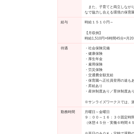
また、子育てと両立しながら
なで協力し合える環境の保育
給与
時給１５１０円～
【月収例】
時給1,510円×6時間45分×月20
待遇
・社会保険完備
・健康保険
・厚生年金
・雇用保険
・労災保険
・交通費全額支給
・保育園へ正社員登用の途も
・昇給あり
・産休制度あり／育休制度あ
※サンライズワークスでは、
勤務時間
月曜日～金曜日
９：００～１６：３０固定時
（休憩４５分・実働６時間４
※平日のみＯＫ・定時で退勤