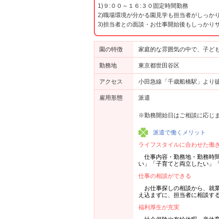
1)９:００～１６:３０固定時間勤務
2)職場環境が分かる園見学も担当者がしっか
3)担当者との面談・お仕事開始後もしっかり
園の特徴
家庭的な雰囲気の中で、子ど
勤務地
東京都世田谷区
アクセス
小田急線「千歳船橋駅」より
雇用形態
派遣
※勤務開始日はご相談に応じ
派遣で働くメリット
ライフスタイルに合わせた働
仕事内容・勤務地・勤務時
い」「子育てと両立したい」
仕事の相談ができる
お仕事探しの相談から、就
え込まずに、担当者に相談す
福利厚生が充実