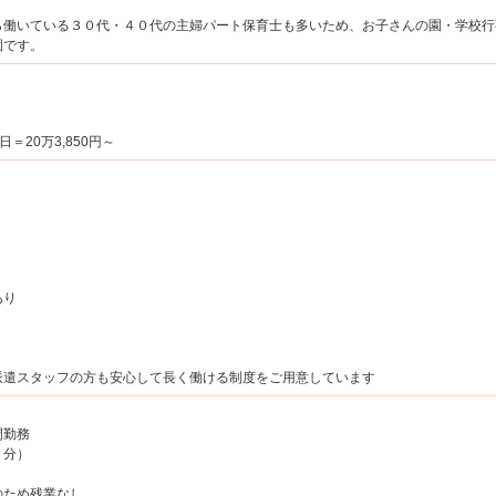
働いている３０代・４０代の主婦パート保育士も多いため、お子さんの園・学校行
園です。
日＝20万3,850円～
あり
り
派遣スタッフの方も安心して長く働ける制度をご用意しています
間勤務
５分）
のため残業なし