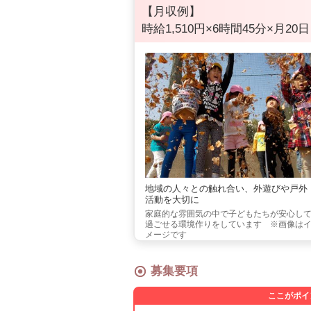
【月収例】
時給1,510円×6時間45分×月20日
地域の人々との触れ合い、外遊びや戸外
活動を大切に
家庭的な雰囲気の中で子どもたちが安心し
過ごせる環境作りをしています ※画像は
メージです
募集要項
ここがポイ