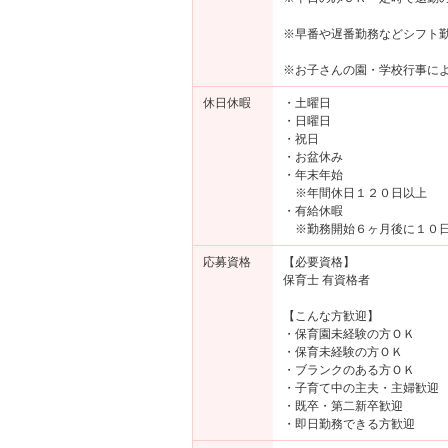
※早番や遅番勤務などシフト
※お子さんの園・学校行事に
休日休暇
・土曜日
・日曜日
・祝日
・お盆休み
・年末年始
※年間休日１２０日以上
・有給休暇
※勤務開始６ヶ月後に１０
応募資格
【必要資格】
保育士 有資格者
【こんな方歓迎】
・保育園未経験の方ＯＫ
・保育未経験の方ＯＫ
・ブランクのある方ＯＫ
・子育て中の主夫・主婦歓迎
・既卒・第二新卒歓迎
・即日勤務できる方歓迎