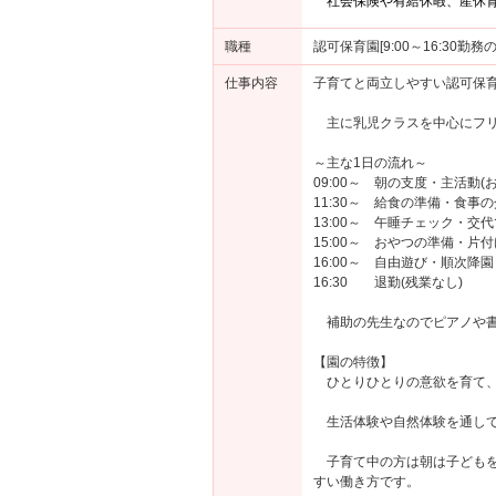
社会保険や有給休暇、産休
職種
認可保育園[9:00～16:30勤
仕事内容
子育てと両立しやすい認可保
主に乳児クラスを中心にフリ
～主な1日の流れ～
09:00～ 朝の支度・主活動
11:30～ 給食の準備・食事
13:00～ 午睡チェック・交
15:00～ おやつの準備・片付
16:00～ 自由遊び・順次降園
16:30 退勤(残業なし)
補助の先生なのでピアノや書
【園の特徴】
ひとりひとりの意欲を育て、
生活体験や自然体験を通して
子育て中の方は朝は子どもを
すい働き方です。