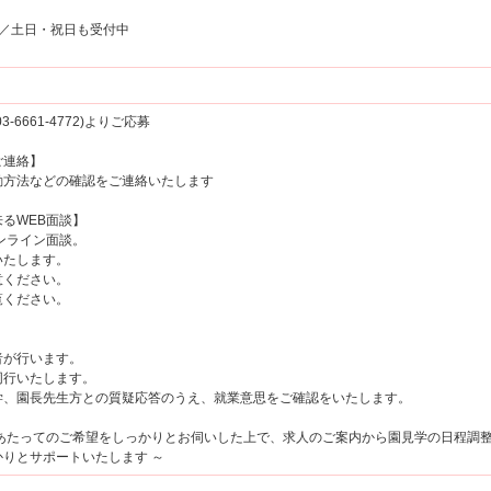
00／土日・祝日も受付中
6661-4772)よりご応募
ご連絡】
方法などの確認をご連絡いたします
るWEB面談】
ンライン面談。
たします。
ください。
覧ください。
が行います。
行いたします。
、園長先生方との質疑応答のうえ、就業意思をご確認をいたします。
にあたってのご希望をしっかりとお伺いした上で、求人のご案内から園見学の日程調
りとサポートいたします ～