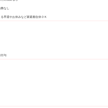
勤務なし
よる早退やお休みなど家庭都合休ＯＫ
日付与