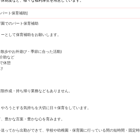
育休制度など、様々な福利厚生を用意しています。
務のパート保育補助]
育園でのパート保育補助
ーとして保育補助をお願いします。
(お散歩やお外遊び・季節に合った活動)
の介助など
代で休憩
け
類作成・持ち帰り業務などもありません。
やろうとする気持ちを大切に日々保育をしています。
、豊かな言葉・豊かな心を育みます。
送ってから出勤ができて、学校や幼稚園・保育園に行っている間の短時間・固定時