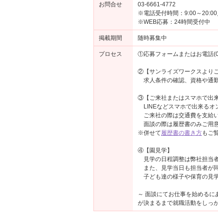
お問合せ
03-6661-4772
※電話受付時間：9:00～20:
※WEB応募：24時間受付中
掲載期間
随時募集中
プロセス
①応募フォームまたはお電話(03-
②【サンライズワークスより
求人条件の確認、資格や通勤
③【ご来社またはスマホで出来
LINEなどスマホで出来るオ
ご来社の際は交通費を支給い
面談の際は履歴書のみご用意
※併せて
履歴書の書き方
もご
④【園見学】
見学の日程調整は弊社担当者
また、見学当日も担当者が同
子ども達の様子や保育の見学
～ 面談にてお仕事を始める
が決まるまで就職活動をしっか