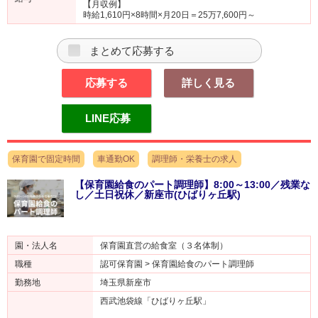
【月収例】
時給1,610円×8時間×月20日＝25万7,600円～
まとめて応募する
応募する
詳しく見る
LINE応募
保育園で固定時間
車通勤OK
調理師・栄養士の求人
【保育園給食のパート調理師】8:00～13:00／残業な
し／土日祝休／新座市(ひばりヶ丘駅)
園・法人名
保育園直営の給食室（３名体制）
職種
認可保育園 > 保育園給食のパート調理師
勤務地
埼玉県新座市
西武池袋線「ひばりヶ丘駅」