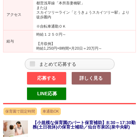
都営浅草線「本所吾妻橋駅」
または
スカイツリーライン「とうきょうスカイツリー駅」より
アクセス
徒歩圏内
※自転車通勤ＯＫ
時給１２５０円～
給与
【月収例】
時給1,250円×8時間×月20日＝20万円～
まとめて応募する
応募する
詳しく見る
LINE応募
保育園で固定時間
車通勤OK
【小規模な保育園のパート保育補助】8:30～17:30勤
務(土日祝休)の保育士補助／仙台市泉区(泉中央駅)