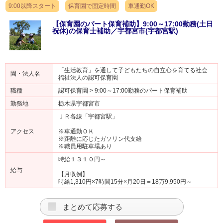
9:00以降スタート
保育園で固定時間
車通勤OK
【保育園のパート保育補助】9:00～17:00勤務(土日
祝休)の保育士補助／宇都宮市(宇都宮駅)
「生活教育」を通して子どもたちの自立心を育てる社会
園・法人名
福祉法人の認可保育園
職種
認可保育園 > 9:00～17:00勤務のパート保育補助
勤務地
栃木県宇都宮市
ＪＲ各線「宇都宮駅」
アクセス
※車通勤ＯＫ
※距離に応じたガソリン代支給
※職員用駐車場あり
時給１３１０円～
給与
【月収例】
時給1,310円×7時間15分×月20日＝18万9,950円～
まとめて応募する