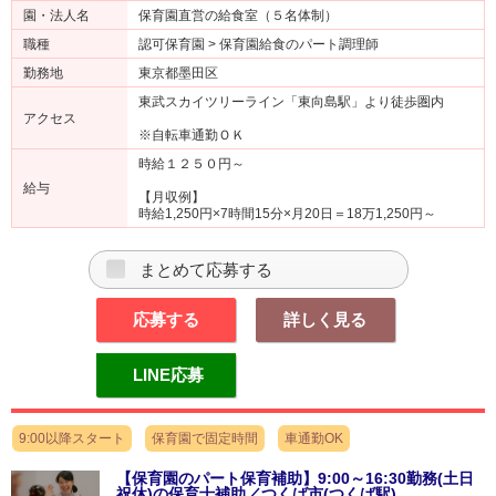
園・法人名
保育園直営の給食室（５名体制）
職種
認可保育園 > 保育園給食のパート調理師
勤務地
東京都墨田区
東武スカイツリーライン「東向島駅」より徒歩圏内
アクセス
※自転車通勤ＯＫ
時給１２５０円～
給与
【月収例】
時給1,250円×7時間15分×月20日＝18万1,250円～
まとめて応募する
応募する
詳しく見る
LINE応募
9:00以降スタート
保育園で固定時間
車通勤OK
【保育園のパート保育補助】9:00～16:30勤務(土日
祝休)の保育士補助／つくば市(つくば駅)