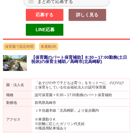
まとめて応募する
応募する
詳しく見る
LINE応募
保育園で固定時間
車通勤OK
【保育園のパート保育補助】8:30～17:00勤務(土日
祝休)の保育士補助／高崎市(北高崎駅)
「あそびの中で子どもは育つ」をモットーに、のびのび
園・法人名
と保育をしている社会福祉法人の認可保育園
職種
認可保育園 > 8:30～17:00勤務のパート保育補助
勤務地
群馬県高崎市
ＪＲ信越本線「北高崎駅」より徒歩圏内
アクセス
※車通勤ＯＫ
※距離に応じたガソリン代支給
※職員用駐車場あり