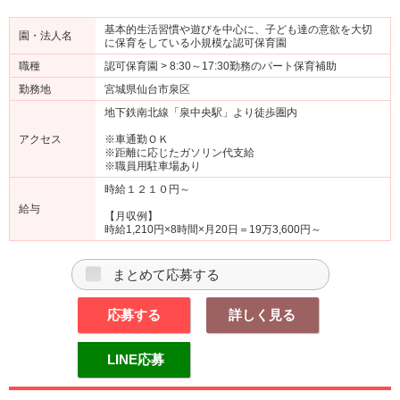
基本的生活習慣や遊びを中心に、子ども達の意欲を大切
園・法人名
に保育をしている小規模な認可保育園
職種
認可保育園 > 8:30～17:30勤務のパート保育補助
勤務地
宮城県仙台市泉区
地下鉄南北線「泉中央駅」より徒歩圏内
アクセス
※車通勤ＯＫ
※距離に応じたガソリン代支給
※職員用駐車場あり
時給１２１０円～
給与
【月収例】
時給1,210円×8時間×月20日＝19万3,600円～
まとめて応募する
応募する
詳しく見る
LINE応募