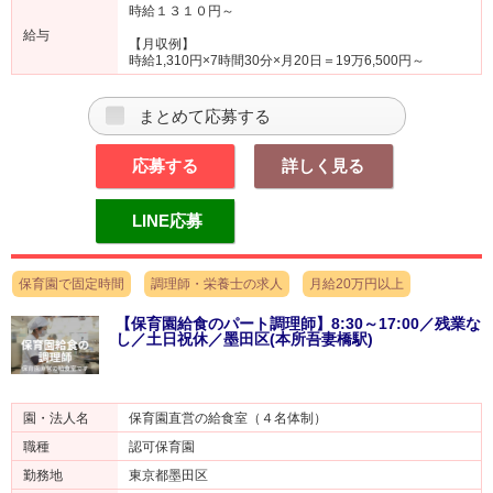
時給１３１０円～
給与
【月収例】
時給1,310円×7時間30分×月20日＝19万6,500円～
まとめて応募する
応募する
詳しく見る
LINE応募
保育園で固定時間
調理師・栄養士の求人
月給20万円以上
【保育園給食のパート調理師】8:30～17:00／残業な
し／土日祝休／墨田区(本所吾妻橋駅)
園・法人名
保育園直営の給食室（４名体制）
職種
認可保育園
勤務地
東京都墨田区