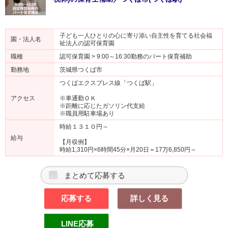
子ども一人ひとりの心に寄り添い自主性を育てる社会福
園・法人名
祉法人の認可保育園
職種
認可保育園 > 9:00～16:30勤務のパート保育補助
勤務地
茨城県つくば市
つくばエクスプレス線「つくば駅」
アクセス
※車通勤ＯＫ
※距離に応じたガソリン代支給
※職員用駐車場あり
時給１３１０円～
給与
【月収例】
時給1,310円×6時間45分×月20日＝17万6,850円～
まとめて応募する
応募する
詳しく見る
LINE応募