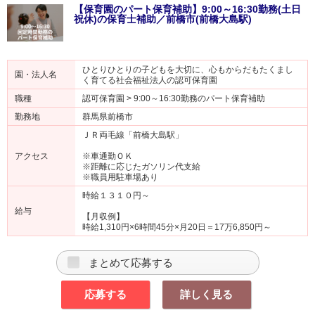
【保育園のパート保育補助】9:00～16:30勤務(土日
祝休)の保育士補助／前橋市(前橋大島駅)
ひとりひとりの子どもを大切に、心もからだもたくまし
園・法人名
く育てる社会福祉法人の認可保育園
職種
認可保育園 > 9:00～16:30勤務のパート保育補助
勤務地
群馬県前橋市
ＪＲ両毛線「前橋大島駅」
アクセス
※車通勤ＯＫ
※距離に応じたガソリン代支給
※職員用駐車場あり
時給１３１０円～
給与
【月収例】
時給1,310円×6時間45分×月20日＝17万6,850円～
まとめて応募する
応募する
詳しく見る