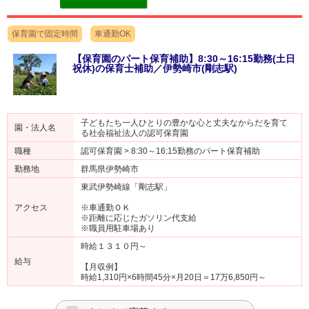
保育園で固定時間
車通勤OK
【保育園のパート保育補助】8:30～16:15勤務(土日
祝休)の保育士補助／伊勢崎市(剛志駅)
子どもたち一人ひとりの豊かな心と丈夫なからだを育て
園・法人名
る社会福祉法人の認可保育園
職種
認可保育園 > 8:30～16:15勤務のパート保育補助
勤務地
群馬県伊勢崎市
東武伊勢崎線「剛志駅」
アクセス
※車通勤ＯＫ
※距離に応じたガソリン代支給
※職員用駐車場あり
時給１３１０円～
給与
【月収例】
時給1,310円×6時間45分×月20日＝17万6,850円～