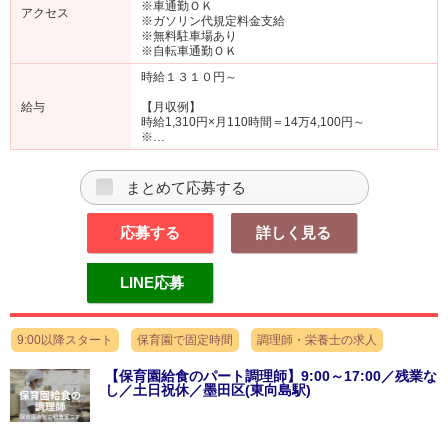
※車通勤ＯＫ
アクセス
※ガソリン代規定料金支給
※無料駐車場あり
※自転車通勤ＯＫ
時給１３１０円～
給与
【月収例】
時給1,310円×月110時間＝14万4,100円～
※…
まとめて応募する
応募する
詳しく見る
LINE応募
9:00以降スタート
保育園で固定時間
調理師・栄養士の求人
【保育園給食のパート調理師】9:00～17:00／残業な
し／土日祝休／墨田区(東向島駅)