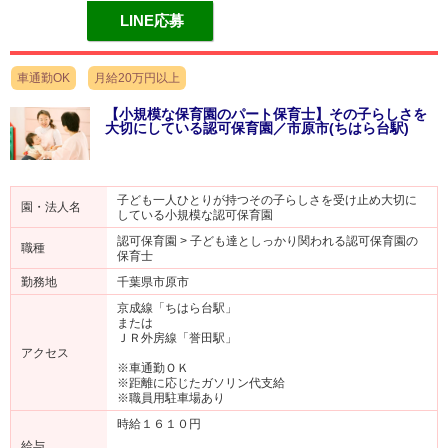
LINE応募
車通勤OK
月給20万円以上
【小規模な保育園のパート保育士】その子らしさを
大切にしている認可保育園／市原市(ちはら台駅)
子ども一人ひとりが持つその子らしさを受け止め大切に
園・法人名
している小規模な認可保育園
認可保育園 > 子ども達としっかり関われる認可保育園の
職種
保育士
勤務地
千葉県市原市
京成線「ちはら台駅」
または
ＪＲ外房線「誉田駅」
アクセス
※車通勤ＯＫ
※距離に応じたガソリン代支給
※職員用駐車場あり
時給１６１０円
給与