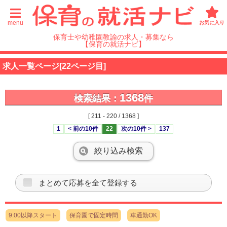
menu
お気に入り
保育士や幼稚園教諭の求人・募集なら
【保育の就活ナビ】
求人一覧ページ[22ページ目]
1368
検索結果：
件
[ 211 - 220 / 1368 ]
1
< 前の10件
22
次の10件 >
137
絞り込み検索
まとめて応募を全て登録する
9:00以降スタート
保育園で固定時間
車通勤OK