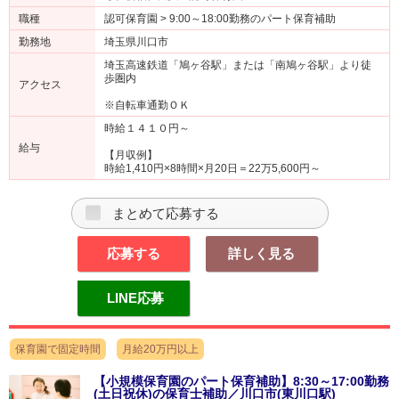
職種
認可保育園 > 9:00～18:00勤務のパート保育補助
勤務地
埼玉県川口市
埼玉高速鉄道「鳩ヶ谷駅」または「南鳩ヶ谷駅」より徒
歩圏内
アクセス
※自転車通勤ＯＫ
時給１４１０円～
給与
【月収例】
時給1,410円×8時間×月20日＝22万5,600円～
まとめて応募する
応募する
詳しく見る
LINE応募
保育園で固定時間
月給20万円以上
【小規模保育園のパート保育補助】8:30～17:00勤務
(土日祝休)の保育士補助／川口市(東川口駅)