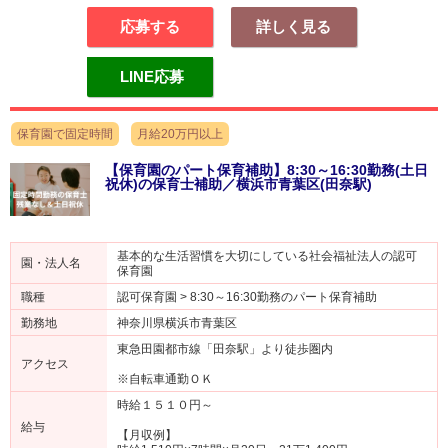
応募する
詳しく見る
LINE応募
保育園で固定時間
月給20万円以上
【保育園のパート保育補助】8:30～16:30勤務(土日
祝休)の保育士補助／横浜市青葉区(田奈駅)
基本的な生活習慣を大切にしている社会福祉法人の認可
園・法人名
保育園
職種
認可保育園 > 8:30～16:30勤務のパート保育補助
勤務地
神奈川県横浜市青葉区
東急田園都市線「田奈駅」より徒歩圏内
アクセス
※自転車通勤ＯＫ
時給１５１０円～
給与
【月収例】