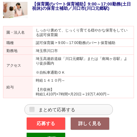
【保育園のパート保育補助】9:00～17:00勤務(土日
祝休)の保育士補助／川口市(川口元郷駅)
しっかり褒めて、じっくり育てる穏やかな保育をしてい
園・法人名
る認可保育園
職種
認可保育園 > 9:00～17:00勤務のパート保育補助
勤務地
埼玉県川口市
埼玉高速鉄道線「川口元郷駅」または「南鳩ヶ谷駅」よ
り徒歩圏内
アクセス
※自転車通勤ＯＫ
時給１４１０円～
給与
【月収例】
時給1,410円×7時間×月20日＝19万7,400円～
まとめて応募する
応募する
詳しく見る