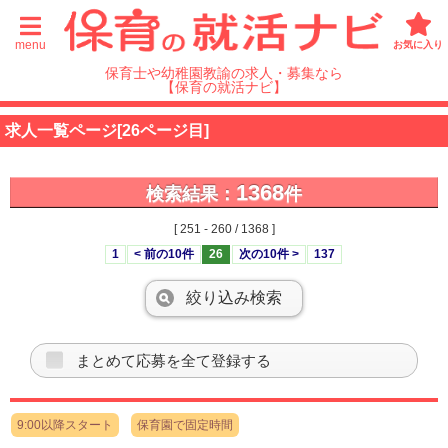
menu
お気に入り
保育士や幼稚園教諭の求人・募集なら
【保育の就活ナビ】
求人一覧ページ[26ページ目]
1368
検索結果：
件
[ 251 - 260 / 1368 ]
1
< 前の10件
26
次の10件 >
137
絞り込み検索
まとめて応募を全て登録する
9:00以降スタート
保育園で固定時間