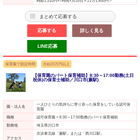
時給1,510円×7時間×月20日＝21万1,400円～
まとめて応募する
応募する
詳しく見る
LINE応募
保育園で固定時間
月給20万円以上
【保育園のパート保育補助】8:30～17:00勤務(土日
祝休)の保育士補助／川口市(蕨駅)
一人ひとりの気持ちに寄り添った保育をしている認可保
園・法人名
育園
職種
認可保育園 > 8:30～17:00勤務のパート保育補助
勤務地
埼玉県川口市
京浜東北線「蕨駅」または「西川口駅」
アクセス