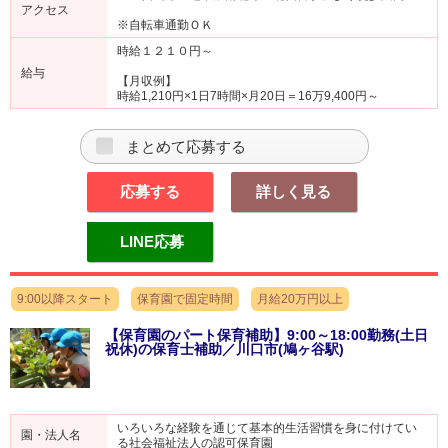
アクセス
※自転車通勤ＯＫ
時給１２１０円～
給与
【月収例】
時給1,210円×1日7時間×月20日＝16万9,400円～
まとめて応募する
応募する
詳しく見る
LINE応募
9:00以降スタート
保育園で固定時間
月給20万円以上
【保育園のパート保育補助】9:00～18:00勤務(土日
祝休)の保育士補助／川口市(鳩ヶ谷駅)
いろいろな経験を通じて基本的生活習慣を身に付けてい
園・法人名
る社会福祉法人の認可保育園