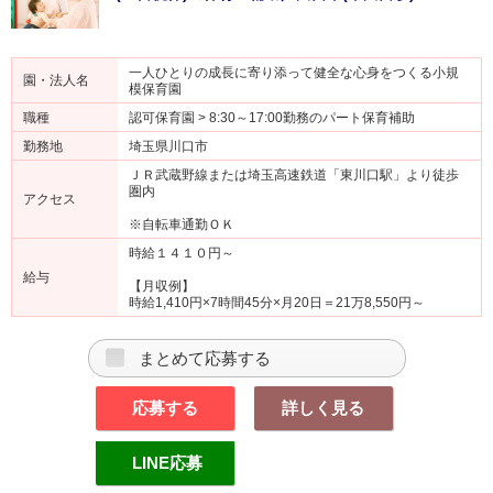
一人ひとりの成長に寄り添って健全な心身をつくる小規
園・法人名
模保育園
職種
認可保育園 > 8:30～17:00勤務のパート保育補助
勤務地
埼玉県川口市
ＪＲ武蔵野線または埼玉高速鉄道「東川口駅」より徒歩
圏内
アクセス
※自転車通勤ＯＫ
時給１４１０円～
給与
【月収例】
時給1,410円×7時間45分×月20日＝21万8,550円～
まとめて応募する
応募する
詳しく見る
LINE応募