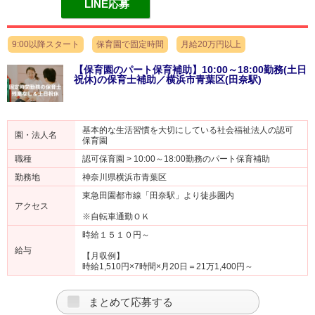
LINE応募
9:00以降スタート
保育園で固定時間
月給20万円以上
【保育園のパート保育補助】10:00～18:00勤務(土日
祝休)の保育士補助／横浜市青葉区(田奈駅)
基本的な生活習慣を大切にしている社会福祉法人の認可
園・法人名
保育園
職種
認可保育園 > 10:00～18:00勤務のパート保育補助
勤務地
神奈川県横浜市青葉区
東急田園都市線「田奈駅」より徒歩圏内
アクセス
※自転車通勤ＯＫ
時給１５１０円～
給与
【月収例】
時給1,510円×7時間×月20日＝21万1,400円～
まとめて応募する