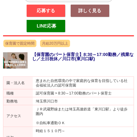
応募する
詳しく見る
LINE応募
保育園で固定時間
月給20万円以上
【保育園のパート保育士】8:30～17:00勤務／残業な
し／土日祝休／川口市(東川口駅)
恵まれた自然環境の中で家庭的な保育を目指している社
園・法人名
会福祉法人の認可保育園
職種
認可保育園 > 8:30～17:00勤務のパート保育士
勤務地
埼玉県川口市
ＪＲ武蔵野線または埼玉高速鉄道「東川口駅」より徒歩
圏内
アクセス
※自転車通勤ＯＫ
時給１５１０円～