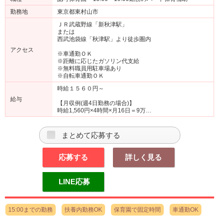
勤務地
東京都東村山市
ＪＲ武蔵野線「新秋津駅」
または
西武池袋線「秋津駅」より徒歩圏内
アクセス
※車通勤ＯＫ
※距離に応じたガソリン代支給
※無料職員用駐車場あり
※自転車通勤ＯＫ
時給１５６０円～
給与
【月収例(週4日勤務の場合)】
時給1,560円×4時間×月16日＝9万…
まとめて応募する
応募する
詳しく見る
LINE応募
15:00までの勤務
扶養内勤務OK
保育園で固定時間
車通勤OK