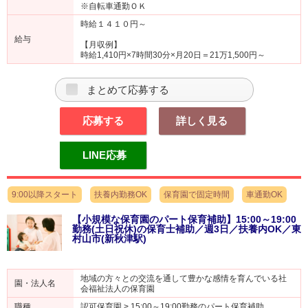
※自転車通勤ＯＫ
時給１４１０円～
給与
【月収例】
時給1,410円×7時間30分×月20日＝21万1,500円～
まとめて応募する
応募する
詳しく見る
LINE応募
9:00以降スタート
扶養内勤務OK
保育園で固定時間
車通勤OK
【小規模な保育園のパート保育補助】15:00～19:00
勤務(土日祝休)の保育士補助／週3日／扶養内OK／東
村山市(新秋津駅)
地域の方々との交流を通して豊かな感情を育んでいる社
園・法人名
会福祉法人の保育園
職種
認可保育園 > 15:00～19:00勤務のパート保育補助