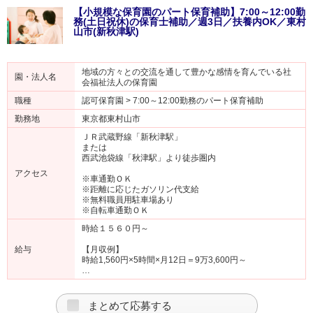
【小規模な保育園のパート保育補助】7:00～12:00勤
務(土日祝休)の保育士補助／週3日／扶養内OK／東村
山市(新秋津駅)
地域の方々との交流を通して豊かな感情を育んでいる社
園・法人名
会福祉法人の保育園
職種
認可保育園 > 7:00～12:00勤務のパート保育補助
勤務地
東京都東村山市
ＪＲ武蔵野線「新秋津駅」
または
西武池袋線「秋津駅」より徒歩圏内
アクセス
※車通勤ＯＫ
※距離に応じたガソリン代支給
※無料職員用駐車場あり
※自転車通勤ＯＫ
時給１５６０円～
給与
【月収例】
時給1,560円×5時間×月12日＝9万3,600円～
…
まとめて応募する