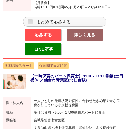
給与
【月収例】
時給1,510円×7時間45分×月20日＝23万4,050円～
まとめて応募する
応募する
詳しく見る
LINE応募
9:00以降スタート
保育園で固定時間
【一時保育のパート保育士】9:00～17:00勤務(土日
祝休)／仙台市青葉区(北仙台駅)
一人ひとりの発達状況や個性に合わせたきめ細やかな保
園・法人名
育を行っている小規模保育園
職種
認可保育園 > 9:00～17:00勤務のパート保育士
勤務地
宮城県仙台市青葉区
ＪＲ仙山線・地下鉄南北線「北仙台駅」より徒歩圏内