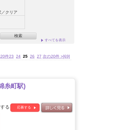
択／クリア
検索
すべてを表示
の20件
23
24
25
26
27
次の20件 >
[69]
錦糸町駅)
募する
応募する
詳しく見る