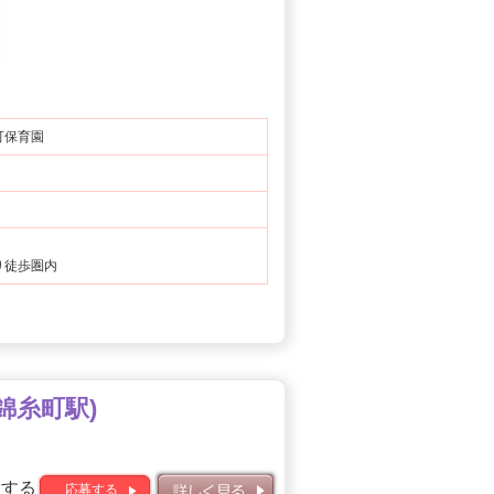
可保育園
り徒歩圏内
錦糸町駅)
募する
応募する