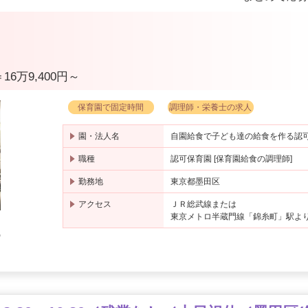
16万9,400円～
保育園で固定時間
調理師・栄養士の求人
園・法人名
自園給食で子ども達の給食を作る認
職種
認可保育園 [保育園給食の調理師]
勤務地
東京都墨田区
アクセス
ＪＲ総武線または
東京メトロ半蔵門線「錦糸町」駅よ
の
日
※