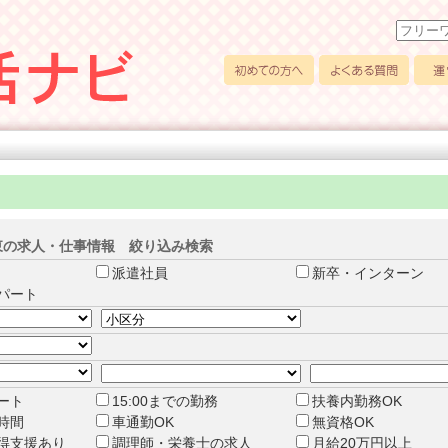
初めての方へ
よくある質問
運営
東の求人・仕事情報 絞り込み検索
派遣社員
新卒・インターン
パート
タート
15:00までの勤務
扶養内勤務OK
時間
車通勤OK
無資格OK
得支援あり
調理師・栄養士の求人
月給20万円以上