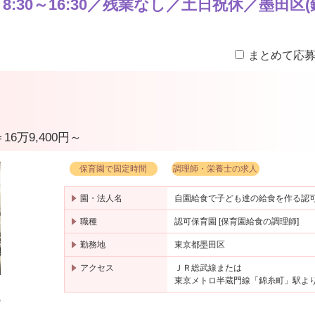
:30～16:30／残業なし／土日祝休／墨田区(
まとめて応
16万9,400円～
保育園で固定時間
調理師・栄養士の求人
園・法人名
自園給食で子ども達の給食を作る認
職種
認可保育園 [保育園給食の調理師]
勤務地
東京都墨田区
アクセス
ＪＲ総武線または
東京メトロ半蔵門線「錦糸町」駅よ
の
日