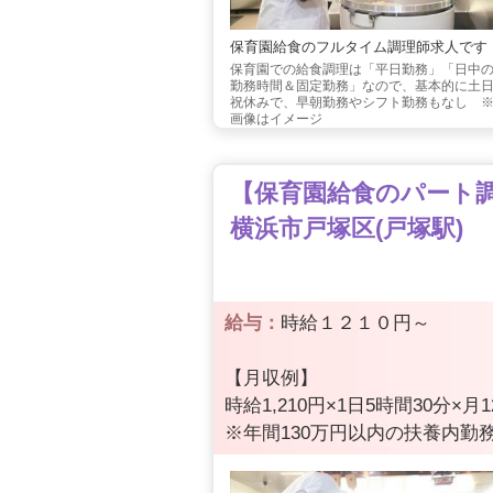
保育園給食のフルタイム調理師求人です
保育園での給食調理は「平日勤務」「日中
勤務時間＆固定勤務」なので、基本的に土
祝休みで、早朝勤務やシフト勤務もなし 
画像はイメージ
【保育園給食のパート調理
横浜市戸塚区(戸塚駅)
給与：
時給１２１０円～
【月収例】
時給1,210円×1日5時間30分×月1
※年間130万円以内の扶養内勤