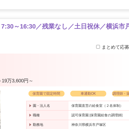
※
:30～16:30／残業なし／土日祝休／横浜市戸
まとめて応
19万3,600円～
保育園で固定時間
車通勤OK
調理師・
園・法人名
保育園直営の給食室（２名体制）
職種
認可保育園 [保育園給食の調理師]
勤務地
神奈川県横浜市戸塚区