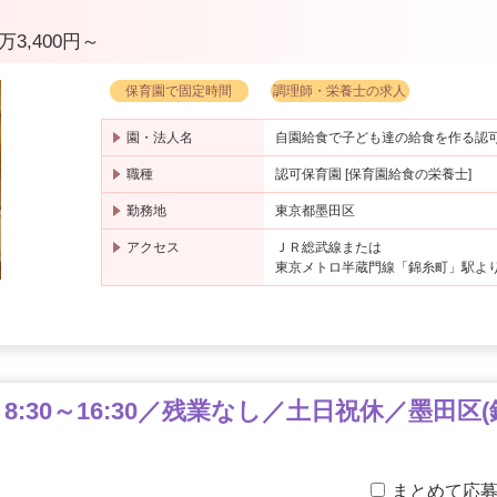
万3,400円～
保育園で固定時間
調理師・栄養士の求人
園・法人名
自園給食で子ども達の給食を作る認
職種
認可保育園 [保育園給食の栄養士]
勤務地
東京都墨田区
アクセス
ＪＲ総武線または
東京メトロ半蔵門線「錦糸町」駅よ
:30～16:30／残業なし／土日祝休／墨田区(
まとめて応