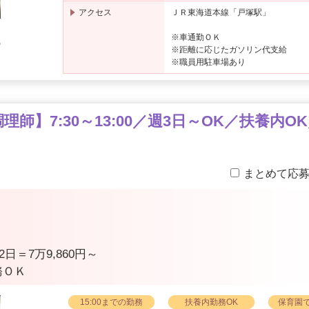
アクセス
ＪＲ東海道本線「戸塚駅」
※車通勤ＯＫ
の
※距離に応じたガソリン代支給
日
※職員用駐車場あり
※
師】7:30～13:00／週3日～OK／扶養内
まとめて応
2日＝7万9,860円～
務ＯＫ
15:00までの勤務
扶養内勤務OK
保育園