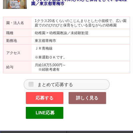
園／東京都青梅市
1クラス20名くらいのこじんまりとした小規模で、広い園
園・法人名
庭でののびのびと保育をしている昔ながらの幼稚園
職種
幼稚園 > 幼稚園教諭／未経験歓迎
勤務地
東京都青梅市
ＪＲ青梅線
アクセス
※車通勤ＯＫです。
月給18万5,000円～
給与
※経験考慮有
まとめて応募する
応募する
詳しく見る
LINE応募