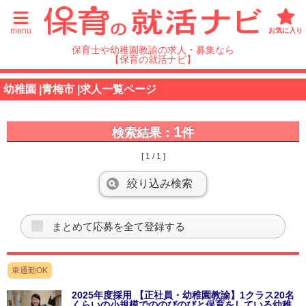
menu
お気に入り
保育士や幼稚園教諭の求人・募集なら
【保育の就活ナビ】
幼稚園 |青梅市 |求人一覧ページ
1
検索結果：
件
[ 1 / 1 ]
絞り込み検索
まとめて応募を全て登録する
車通勤OK
2025年度採用 【正社員・幼稚園教諭】1クラス20名
くらいの小規模でののびのびと保育をしている幼稚