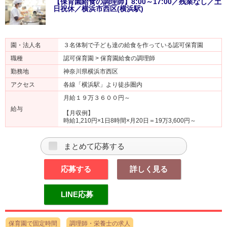
【保育園給食の調理師】8:00～17:00／残業なし／土
日祝休／横浜市西区(横浜駅)
園・法人名
３名体制で子ども達の給食を作っている認可保育園
職種
認可保育園 > 保育園給食の調理師
勤務地
神奈川県横浜市西区
アクセス
各線「横浜駅」より徒歩圏内
月給１９万３６００円～
給与
【月収例】
時給1,210円×1日8時間×月20日＝19万3,600円～
まとめて応募する
応募する
詳しく見る
LINE応募
保育園で固定時間
調理師・栄養士の求人