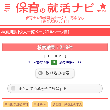
menu
お気に入り
保育士や幼稚園教諭の求人・募集なら
【保育の就活ナビ】
神奈川県 |求人一覧ページ[10ページ目]
219
検索結果：
件
[ 91 - 100 / 219 ]
1
< 前の10件
10
次の10件 >
22
絞り込み検索
まとめて応募を全て登録する
保育園で固定時間
車通勤OK
調理師・栄養士の求人