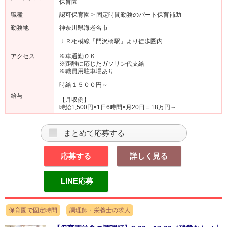
保育園
職種
認可保育園 > 固定時間勤務のパート保育補助
勤務地
神奈川県海老名市
ＪＲ相模線「門沢橋駅」より徒歩圏内
アクセス
※車通勤ＯＫ
※距離に応じたガソリン代支給
※職員用駐車場あり
時給１５００円～
給与
【月収例】
時給1,500円×1日6時間×月20日＝18万円～
まとめて応募する
応募する
詳しく見る
LINE応募
保育園で固定時間
調理師・栄養士の求人