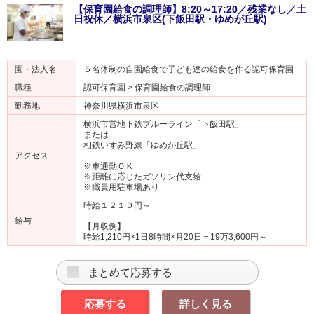
【保育園給食の調理師】8:20～17:20／残業なし／土
日祝休／横浜市泉区(下飯田駅・ゆめが丘駅)
園・法人名
５名体制の自園給食で子ども達の給食を作る認可保育園
職種
認可保育園 > 保育園給食の調理師
勤務地
神奈川県横浜市泉区
横浜市営地下鉄ブルーライン「下飯田駅」
または
相鉄いずみ野線「ゆめが丘駅」
アクセス
※車通勤ＯＫ
※距離に応じたガソリン代支給
※職員用駐車場あり
時給１２１０円～
給与
【月収例】
時給1,210円×1日8時間×月20日＝19万3,600円～
まとめて応募する
応募する
詳しく見る