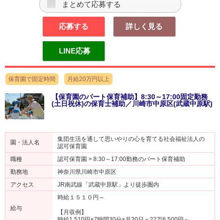
まとめて応募する
応募する
詳しく見る
LINE応募
保育園で固定時間
月給20万円以上
【保育園のパート保育補助】8:30～17:00固定勤務
(土日祝休)の保育士補助／川崎市中原区(武蔵中原駅)
集団生活を通して思いやりの心を育てる社会福祉法人の
園・法人名
認可保育園
職種
認可保育園 > 8:30～17:00勤務のパート保育補助
勤務地
神奈川県川崎市中原区
アクセス
JR南武線「武蔵中原駅」より徒歩圏内
時給１５１０円～
給与
【月収例】
時給1,510円×7時間30分×月20日＝22万6,500円～