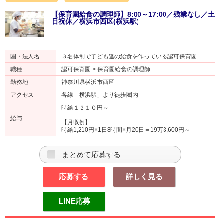
【保育園給食の調理師】8:00～17:00／残業なし／土
日祝休／横浜市西区(横浜駅)
園・法人名
３名体制で子ども達の給食を作っている認可保育園
職種
認可保育園 > 保育園給食の調理師
勤務地
神奈川県横浜市西区
アクセス
各線「横浜駅」より徒歩圏内
時給１２１０円～
給与
【月収例】
時給1,210円×1日8時間×月20日＝19万3,600円～
まとめて応募する
応募する
詳しく見る
LINE応募