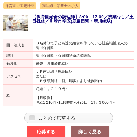
保育園で固定時間
調理師・栄養士の求人
【保育園給食の調理師】8:00～17:00／残業なし／土
日祝休／川崎市幸区(鹿島田駅・新川崎駅)
３名体制で子ども達の給食を作っている社会福祉法人の
園・法人名
認可保育園
職種
認可保育園 > 保育園給食の調理師
勤務地
神奈川県川崎市幸区
ＪＲ南武線「鹿島田駅」
アクセス
または
ＪＲ横須賀線「新川崎駅」より徒歩圏内
時給１，２１０円～
給与
【月収例】
時給1,210円×1日8時間×月20日＝19万3,600円～
まとめて応募する
応募する
詳しく見る