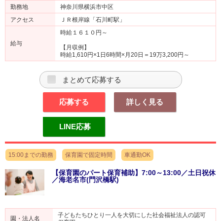
勤務地
神奈川県横浜市中区
アクセス
ＪＲ根岸線「石川町駅」
時給１６１０円～
給与
【月収例】
時給1,610円×1日6時間×月20日＝19万3,200円～
まとめて応募する
応募する
詳しく見る
LINE応募
15:00までの勤務
保育園で固定時間
車通勤OK
【保育園のパート保育補助】7:00～13:00／土日祝休
／海老名市(門沢橋駅)
子どもたちひとり一人を大切にした社会福祉法人の認可
園・法人名