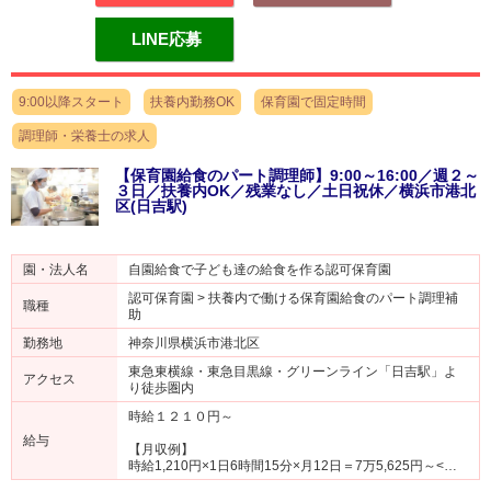
LINE応募
9:00以降スタート
扶養内勤務OK
保育園で固定時間
調理師・栄養士の求人
【保育園給食のパート調理師】9:00～16:00／週２～
３日／扶養内OK／残業なし／土日祝休／横浜市港北
区(日吉駅)
園・法人名
自園給食で子ども達の給食を作る認可保育園
認可保育園 > 扶養内で働ける保育園給食のパート調理補
職種
助
勤務地
神奈川県横浜市港北区
東急東横線・東急目黒線・グリーンライン「日吉駅」よ
アクセス
り徒歩圏内
時給１２１０円～
給与
【月収例】
時給1,210円×1日6時間15分×月12日＝7万5,625円～<…