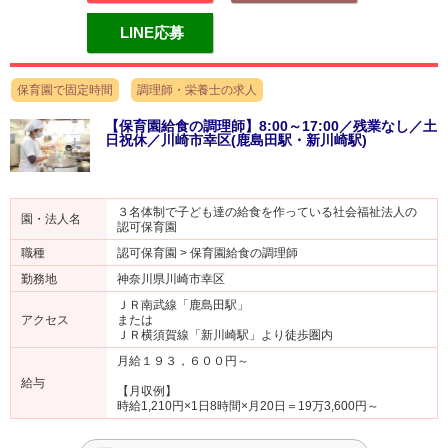
LINE応募
保育園で固定時間
調理師・栄養士の求人
【保育園給食の調理師】8:00～17:00／残業なし／土
日祝休／川崎市幸区(鹿島田駅・新川崎駅)
３名体制で子ども達の給食を作っている社会福祉法人の
園・法人名
認可保育園
職種
認可保育園 > 保育園給食の調理師
勤務地
神奈川県川崎市幸区
ＪＲ南武線「鹿島田駅」
アクセス
または
ＪＲ横須賀線「新川崎駅」より徒歩圏内
月給１９３，６００円～
給与
【月収例】
時給1,210円×1日8時間×月20日＝19万3,600円～