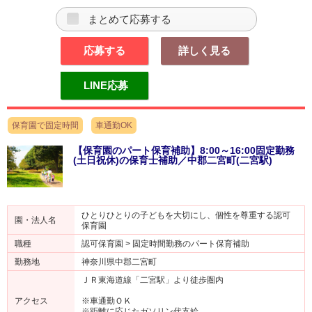
まとめて応募する
応募する
詳しく見る
LINE応募
保育園で固定時間
車通勤OK
【保育園のパート保育補助】8:00～16:00固定勤務
(土日祝休)の保育士補助／中郡二宮町(二宮駅)
ひとりひとりの子どもを大切にし、個性を尊重する認可
園・法人名
保育園
職種
認可保育園 > 固定時間勤務のパート保育補助
勤務地
神奈川県中郡二宮町
ＪＲ東海道線「二宮駅」より徒歩圏内
アクセス
※車通勤ＯＫ
※距離に応じたガソリン代支給