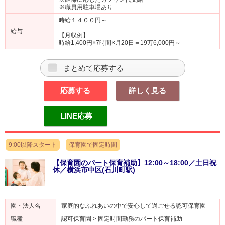
※職員用駐車場あり
時給１４００円～
給与
【月収例】
時給1,400円×7時間×月20日＝19万6,000円～
まとめて応募する
応募する
詳しく見る
LINE応募
9:00以降スタート
保育園で固定時間
【保育園のパート保育補助】12:00～18:00／土日祝
休／横浜市中区(石川町駅)
園・法人名
家庭的なふれあいの中で安心して過ごせる認可保育園
職種
認可保育園 > 固定時間勤務のパート保育補助