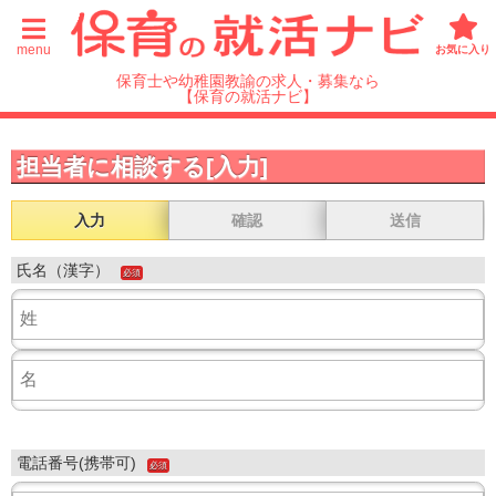
menu
お気に入り
保育士や幼稚園教諭の求人・募集なら
【保育の就活ナビ】
担当者に相談する[入力]
入力
確認
送信
氏名（漢字）
必須
電話番号(携帯可)
必須