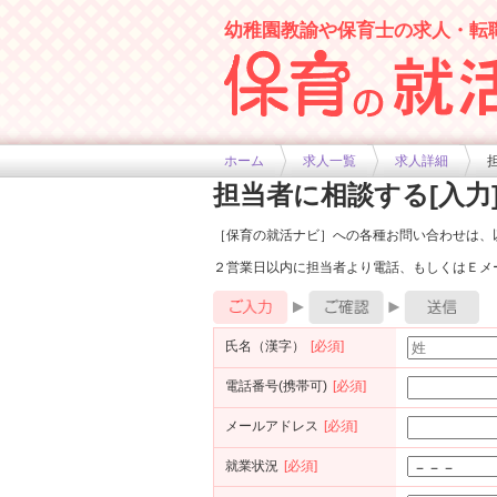
幼稚園教諭や保育士の求人・転
幼稚園や保育士求人の情報サイト
ホーム
求人一覧
求人詳細
担当者に相談する[入力
［保育の就活ナビ］への各種お問い合わせは、
２営業日以内に担当者より電話、もしくはＥメ
氏名（漢字）
[必須]
電話番号(携帯可)
[必須]
メールアドレス
[必須]
就業状況
[必須]