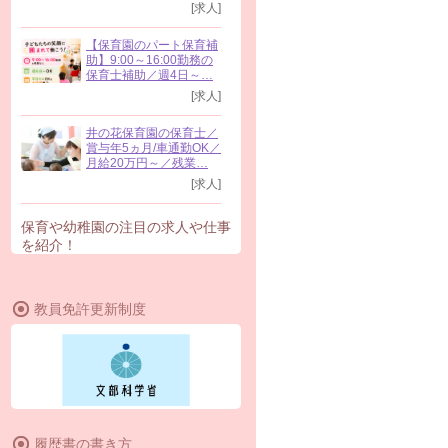
[求人]
【保育園のパート保育補
助】9:00～16:00勤務の
保育士補助／週4日～…
[求人]
井の花保育園の保育士／
賞与年5ヵ月/車通勤OK／
月給20万円～／残業…
[求人]
保育や幼稚園の注目の求人や仕事
を紹介！
教員免許更新制度
履歴書の書き方