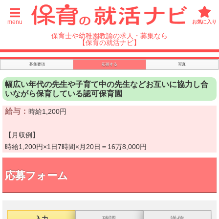
menu
お気に入り
保育士や幼稚園教諭の求人・募集なら
【保育の就活ナビ】
募集要項
応募する
写真
幅広い年代の先生や子育て中の先生などお互いに協力し合
いながら保育している認可保育園
給与：
時給1,200円
【月収例】
時給1,200円×1日7時間×月20日＝16万8,000円
応募フォーム
入力
確認
送信