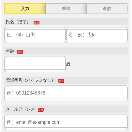
入力
確認
送信
氏名（漢字）
必須
年齢
必須
歳
電話番号（ハイフンなし）
必須
メールアドレス
必須