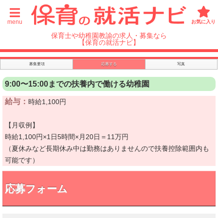
menu
お気に入り
保育士や幼稚園教諭の求人・募集なら
【保育の就活ナビ】
募集要項
応募する
写真
9:00〜15:00までの扶養内で働ける幼稚園
給与：
時給1,100円
【月収例】
時給1,100円×1日5時間×月20日＝11万円
（夏休みなど長期休み中は勤務はありませんので扶養控除範囲内も
可能です）
応募フォーム