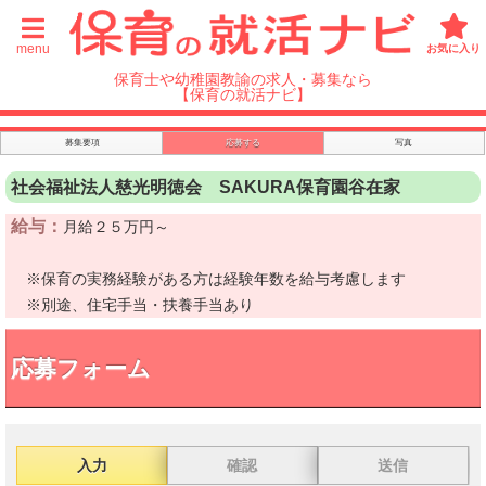
menu
お気に入り
保育士や幼稚園教諭の求人・募集なら
【保育の就活ナビ】
募集要項
応募する
写真
社会福祉法人慈光明徳会 SAKURA保育園谷在家
給与：
月給２５万円～
※保育の実務経験がある方は経験年数を給与考慮します
※別途、住宅手当・扶養手当あり
応募フォーム
入力
確認
送信