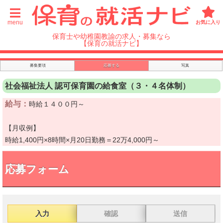
menu
お気に入り
保育士や幼稚園教諭の求人・募集なら
【保育の就活ナビ】
募集要項
応募する
写真
社会福祉法人 認可保育園の給食室（３・４名体制）
給与：
時給１４００円～
【月収例】
時給1,400円×8時間×月20日勤務＝22万4,000円～
応募フォーム
入力
確認
送信