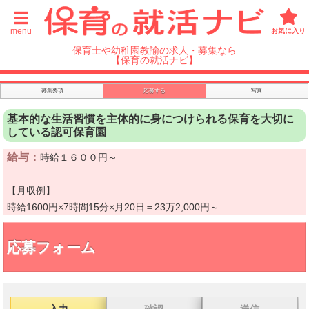
menu
お気に入り
保育士や幼稚園教諭の求人・募集なら
【保育の就活ナビ】
募集要項
応募する
写真
基本的な生活習慣を主体的に身につけられる保育を大切に
している認可保育園
給与：
時給１６００円～
【月収例】
時給1600円×7時間15分×月20日＝23万2,000円～
応募フォーム
入力
確認
送信