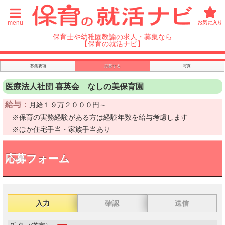
menu
お気に入り
保育士や幼稚園教諭の求人・募集なら
【保育の就活ナビ】
募集要項
応募する
写真
医療法人社団 喜英会 なしの美保育園
給与：
月給１９万２０００円～
※保育の実務経験がある方は経験年数を給与考慮します
※ほか住宅手当・家族手当あり
応募フォーム
入力
確認
送信