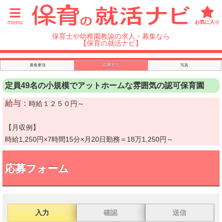
menu
お気に入り
保育士や幼稚園教諭の求人・募集なら
【保育の就活ナビ】
募集要項
応募する
写真
定員49名の小規模でアットホームな雰囲気の認可保育園
給与：
時給１２５０円～
【月収例】
時給1,250円×7時間15分×月20日勤務＝18万1,250円～
応募フォーム
入力
確認
送信