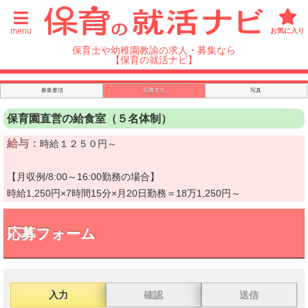
menu
お気に入り
保育士や幼稚園教諭の求人・募集なら
【保育の就活ナビ】
募集要項
応募する
写真
保育園直営の給食室（５名体制）
給与：
時給１２５０円～
【月収例/8:00～16:00勤務の場合】
時給1,250円×7時間15分×月20日勤務＝18万1,250円～
応募フォーム
入力
確認
送信