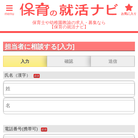
menu
お気に入り
保育士や幼稚園教諭の求人・募集なら
【保育の就活ナビ】
担当者に相談する[入力]
入力
確認
送信
氏名（漢字）
必須
電話番号(携帯可)
必須