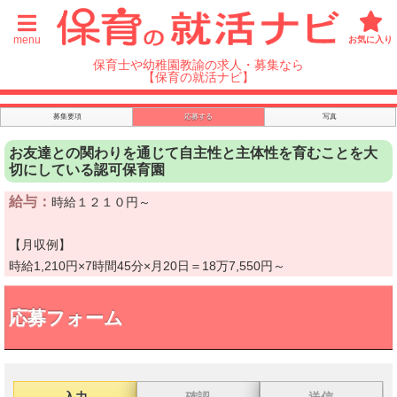
menu
お気に入り
保育士や幼稚園教諭の求人・募集なら
【保育の就活ナビ】
募集要項
応募する
写真
お友達との関わりを通じて自主性と主体性を育むことを大
切にしている認可保育園
給与：
時給１２１０円～
【月収例】
時給1,210円×7時間45分×月20日＝18万7,550円～
応募フォーム
入力
確認
送信