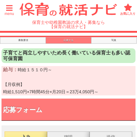
menu
お気に入り
保育士や幼稚園教諭の求人・募集なら
【保育の就活ナビ】
募集要項
応募する
写真
子育てと両立しやすいため長く働いている保育士も多い認
可保育園
給与：
時給１５１０円～
【月収例】
時給1,510円×7時間45分×月20日＝23万4,050円～
応募フォーム
入力
確認
送信