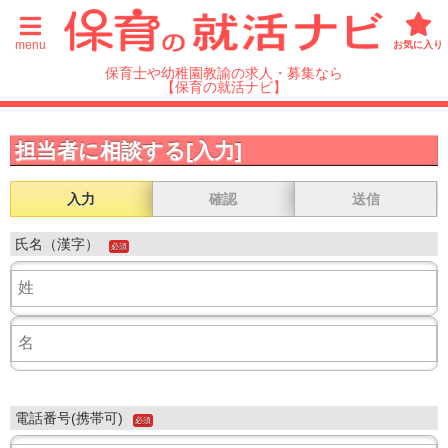
menu
お気に入り
保育士や幼稚園教諭の求人・募集なら
【保育の就活ナビ】
担当者に相談する[入力]
入力
確認
送信
氏名（漢字）
必須
電話番号(携帯可)
必須