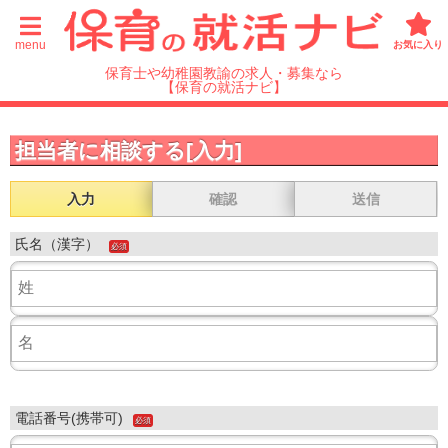
menu
お気に入り
保育士や幼稚園教諭の求人・募集なら
【保育の就活ナビ】
担当者に相談する[入力]
入力
確認
送信
氏名（漢字）
必須
電話番号(携帯可)
必須